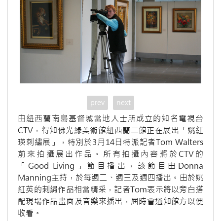
prev
next
由紐西蘭南島基督城當地人士所成立的知名電視台
CTV，得知佛光緣美術館紐西蘭二館正在展出「姚紅
瑛刺繡展」，特別於3月14日特派記者Tom Walters
前來拍攝展出作品。所有拍攝內容將於CTV的
「Good Living」節目播出，該節目由Donna
Manning主持，於每週二、週三及週四播出。由於姚
紅英的刺繡作品相當精采，記者Tom表示將以旁白搭
配現場作品畫面及音樂來播出，屆時會通知館方以便
收看。