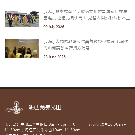
[北島] 駐奧克蘭台北經濟文化辦事處新任林晨
富處長 巡禮北島佛光山 見證人間佛教深耕本土
09 July 2026
[北島] 人間佛教研究院榮譽教授程恭讓 北島佛
光山開講般若智與方便慧
28 June 2026
紐西蘭佛光山
【北島】星期二至星期日 9am - 3pm；初一、十五消災法會10.30am-
11.30am；每週日共修法會10am-11.30am