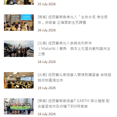
25 July 2026
[南島] 紐西蘭南島佛光人「生命永恆 佛性長
存」茶話會 正確面對生死課題
26 July 2026
[北島] 紐西蘭佛光人參與毛利新年
（Matariki）慶典 與本土社區共劃和諧共生
之槳
18 July 2026
[北島] 紐西蘭北島協會人間佛教講習會 自我超
越成就圓滿生命
19 July 2026
[南島] 紐西蘭南島協會T-EARTH 森众植樹 配
合基督城市政府種下850株樹苗
19 July 2026