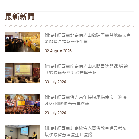
最新新聞
[北島] 紐西蘭北島佛光山啟建盂蘭盆地藏法會
發願增長福報轉化生命
02 August 2026
[南島] 紐西蘭南島佛光山人間書院開課 導讀
《妙法蓮華經》般若與善巧
30 July 2026
[北島] 紐西蘭佛光青年接旗承擔使命 迎接
2027國際佛光青年會議
20 July 2026
[北島] 紐西蘭北島協會人間佛教宣講員考核
以佛法智慧落實生活實踐