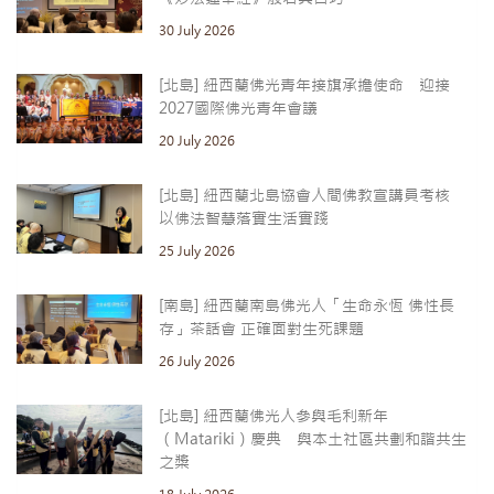
30 July 2026
[北島] 紐西蘭佛光青年接旗承擔使命 迎接
2027國際佛光青年會議
20 July 2026
[北島] 紐西蘭北島協會人間佛教宣講員考核
以佛法智慧落實生活實踐
25 July 2026
[南島] 紐西蘭南島佛光人「生命永恆 佛性長
存」茶話會 正確面對生死課題
26 July 2026
[北島] 紐西蘭佛光人參與毛利新年
（Matariki）慶典 與本土社區共劃和諧共生
之槳