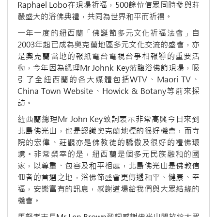
Raphael Lobo在現場祈福，500餘位信眾同時參與莊
嚴盛大的浴佛典禮，共同為世界和平而祈福。
一年一度的紐西蘭「佛誕節多元文化祈福法會」自
2003年起已成為奧克蘭地區多元文化交流的盛會，亦
是奧克蘭當地的報紙電台電視台爭相報導的重要活
動，今年因為總理Mr Johnk Key蒞臨浴佛節現場，吸
引了全紐西蘭的各大媒體包括WTV、Maori TV、
China Town Website、Howick & Botany等前來採
訪。
紐西蘭總理Mr John Key致詞表示非常高興今日來到
北島佛光山，也是認識奧克蘭地標的很好機會，而寺
院的宏偉、莊觀亦是佛教徒的驕傲及很好的禮佛環
境。非常榮幸的是，紐西蘭是個多元民族融和的國
家，以尊重、包容及和平相處，北島佛光山是佛教信
仰者的首選之地，浴佛節盛會更傳遞和平、健康、幸
福，安樂富有的訊息，感謝道場給我們與大眾結緣的
機會。