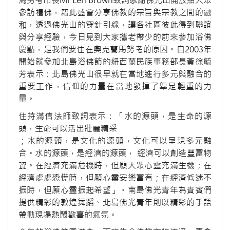
馬努考市長Mr Len Brown致詞感謝佛光山開放給大眾
參訪禮佛，籍此盛會分享佛教的宗旨與宗教之間的融
和，透過佛光山的穿針引線，讓各社區彼此得到聯誼
與分享經驗，今日見到大家攜老帶少的前來參加浴佛
慶點，是我們要住在奧克蘭馬努考的原因。自2003年
開始就參加北島浴佛節的紐西蘭民族事務部長黃徐毓
芳表示：北島佛光山很早就在當地進行多元與融合的
重要工作，信仰的力量在當地發揮了舉足輕重的力
量。
住持滿信法師致詞表示：「水的源頭，是生命的源
頭，生命可以活出壯麗精采
；水的源頭，是文化的源頭，文化可以呈現多元融
合。水的源頭，是經濟的源頭， 經濟可以創造豐富物
資。在經濟充滿危機時，但願大眾心靈充滿生機；在
經濟處處恐慌時，但願心靈安樂富有；在經濟低迷不
振時，但願心靈振起希望」。南島佛光青年為貴賓們
提供精彩的敦煌舞蹈、北島佛光青年則以精彩的手語
帶動現場熱鬧歡喜的氣氛。