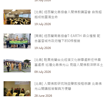
18 July 2026
[北島] 紐西蘭北島協會人間佛教講習會 自我超
越成就圓滿生命
19 July 2026
[南島] 紐西蘭南島協會T-EARTH 森众植樹 配
合基督城市政府種下850株樹苗
19 July 2026
[北島] 駐奧克蘭台北經濟文化辦事處新任林晨
富處長 巡禮北島佛光山 見證人間佛教深耕本土
09 July 2026
[北島] 人間佛教研究院榮譽教授程恭讓 北島佛
光山開講般若智與方便慧
28 June 2026