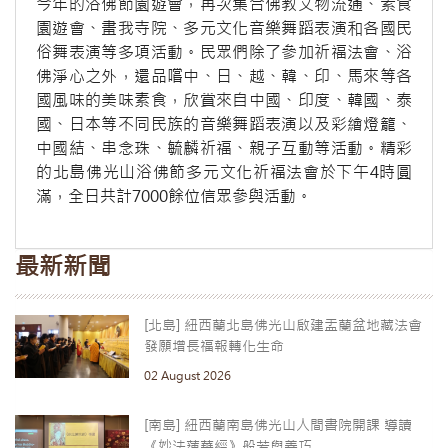
今年的浴佛節園遊會，再次集合佛教文物流通、素食
園遊會、畫我寺院、多元文化音樂舞蹈表演和各國民
俗舞表演等多項活動。民眾們除了參加祈福法會、浴
佛淨心之外，還品嚐中、日、越、韓、印、馬來等各
國風味的美味素食，欣賞來自中國、印度、韓國、泰
國、日本等不同民族的音樂舞蹈表演以及彩繪燈籠、
中國結、串念珠、毓麟祈福、親子互動等活動。精彩
的北島佛光山浴佛節多元文化祈福法會於下午4時圓
滿，全日共計7000餘位信眾參與活動。
最新新聞
[北島] 紐西蘭北島佛光山啟建盂蘭盆地藏法會
發願增長福報轉化生命
02 August 2026
[南島] 紐西蘭南島佛光山人間書院開課 導讀
《妙法蓮華經》般若與善巧