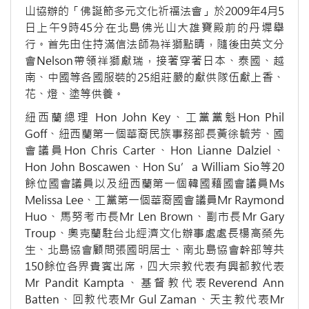
山協辦的「佛誕節多元文化祈福法會」於2009年4月5
日上午9時45分在北島佛光山大雄寶殿前的丹墀舉
行。首先由住持滿信法師為祥獅點睛，隨後由英文分
會Nelson帶領祥獅獻瑞，接著穿著日本、泰國、越
南、中國等各國服裝的25組莊嚴的獻供隊伍獻上香、
花、燈、塗等供養。
紐西蘭總理 Hon John Key、工黨黨魁Hon Phil
Goff、紐西蘭第一個華裔民族事務部長黃徐毓芳、國
會議員Hon Chris Carter、Hon Lianne Dalziel、
Hon John Boscawen、Hon Su’a William Sio等20
餘位國會議員以及紐西蘭第一個韓國藉國會議員Ms
Melissa Lee、工黨第一個華裔國會議員Mr Raymond
Huo、馬努考市長Mr Len Brown、副市長Mr Gary
Troup、奧克蘭駐台北經濟文化辦事處處長楊高榮先
生、北島協會顧問張國明居士、南北島協會幹部等共
150餘位各界貴賓出席，四大宗教代表有興都教代表
Mr Pandit Kampta、基督教代表Reverend Ann
Batten、回教代表Mr Gul Zaman、天主教代表Mr