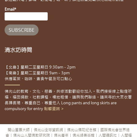
Email*
滴水坊時間
【北島】星期二至星期日 9:30am - 2pm
【南島】星期二至星期日 9am - 3pm
供應茗茶、咖啡、素食午餐及可口點心
佛光山的教育，文化，慈善，共修活動歡迎你加入。我們接受線上點燈祈
福，福田捐款，社教課程，場地租借，請與我們聯絡。請來寺的大眾衣著
長褲長裙，尊重自己，尊重他人 Long pants and long skirts are
compulsory for entry
點擊查詢 >
開山星雲大師
|
佛光山全球資訊網
|
佛光山佛陀紀念館
|
國際佛光會世界總
會
|
佛光山人間佛教研究院
|
佛光青年
|
佛光緣美術館
|
人間通訊社
|
人間福