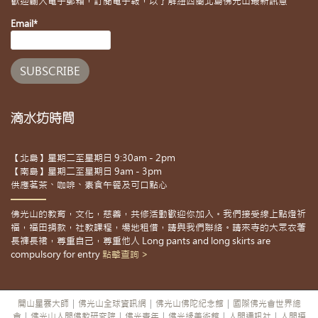
歡迎輸入電子郵箱，訂閱電子報，以了解紐西蘭北島佛光山最新訊息
Email*
滴水坊時間
【北島】星期二至星期日 9:30am - 2pm
【南島】星期二至星期日 9am - 3pm
供應茗茶、咖啡、素食午餐及可口點心
佛光山的教育，文化，慈善，共修活動歡迎你加入。我們接受線上點燈祈
福，福田捐款，社教課程，場地租借，請與我們聯絡。請來寺的大眾衣著
長褲長裙，尊重自己，尊重他人 Long pants and long skirts are
compulsory for entry
點擊查詢 >
開山星雲大師
|
佛光山全球資訊網
|
佛光山佛陀紀念館
|
國際佛光會世界總
會
|
佛光山人間佛教研究院
|
佛光青年
|
佛光緣美術館
|
人間通訊社
|
人間福