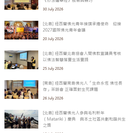
《妙法蓮華經》般若與善巧
30 July 2026
[北島] 紐西蘭佛光青年接旗承擔使命 迎接
2027國際佛光青年會議
20 July 2026
[北島] 紐西蘭北島協會人間佛教宣講員考核
以佛法智慧落實生活實踐
25 July 2026
[南島] 紐西蘭南島佛光人「生命永恆 佛性長
存」茶話會 正確面對生死課題
26 July 2026
[北島] 紐西蘭佛光人參與毛利新年
（Matariki）慶典 與本土社區共劃和諧共生
之槳