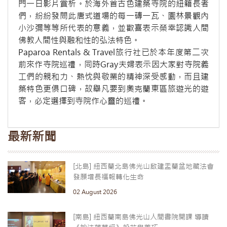
門一日影片賞析。於海外首古色建築寺院的紐籍長者
們，紛紛發問此唐式道場的每一磚一瓦、園林景觀內
小沙彌等等所代表的意義，並歡喜表示榮幸認識人間
佛教人間性與融和性的弘法特色。
Paparoa Rentals & Travel旅行社已於本年度第二次
前來作寺院巡禮，同時Gray夫婦表示因大家對寺院義
工們的親和力、熱忱與敬業的精神深受感動，而且建
築特色更俱口碑，故舉凡要到奧克蘭東區旅遊光的遊
客，必定選擇到寺院作心靈的巡禮。
最新新聞
[北島] 紐西蘭北島佛光山啟建盂蘭盆地藏法會
發願增長福報轉化生命
02 August 2026
[南島] 紐西蘭南島佛光山人間書院開課 導讀