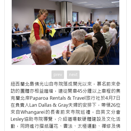
prev
next
紐西蘭北島佛光山自寺院落成開光以來，慕名前來參
訪的團體亦相益趨增，遠從開車45分鐘以上車程的奧
克蘭北岸Paparoa Rentals & Travel旅行社於4月7日
在負責人Lan Dallas & Gray夫婦的安排下，帶領26位
來自Whangarei的長者前來寺院巡禮，由英文分會
Lesley協助寺院導覽，介紹道場軟硬體建設及文化活
動，同時進行摺紙蓮花、書法、太極運動、禪修及佛