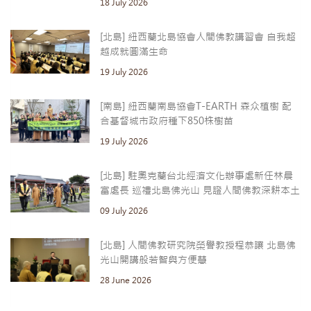
18 July 2026
[北島] 紐西蘭北島協會人間佛教講習會 自我超
越成就圓滿生命
19 July 2026
[南島] 紐西蘭南島協會T-EARTH 森众植樹 配
合基督城市政府種下850株樹苗
19 July 2026
[北島] 駐奧克蘭台北經濟文化辦事處新任林晨
富處長 巡禮北島佛光山 見證人間佛教深耕本土
09 July 2026
[北島] 人間佛教研究院榮譽教授程恭讓 北島佛
光山開講般若智與方便慧
28 June 2026