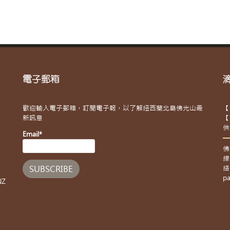
電子郵箱
歡迎輸入電子郵箱，訂閱電子報，以了解紐西蘭北島佛光山最
【
新訊息
【
供
Email*
佛
線
絡
pa
NZ