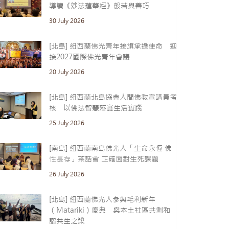
導讀《妙法蓮華經》般若與善巧
30 July 2026
[北島] 紐西蘭佛光青年接旗承擔使命 迎
接2027國際佛光青年會議
20 July 2026
[北島] 紐西蘭北島協會人間佛教宣講員考
核 以佛法智慧落實生活實踐
25 July 2026
[南島] 紐西蘭南島佛光人「生命永恆 佛
性長存」茶話會 正確面對生死課題
26 July 2026
[北島] 紐西蘭佛光人參與毛利新年
（Matariki）慶典 與本土社區共劃和
諧共生之槳