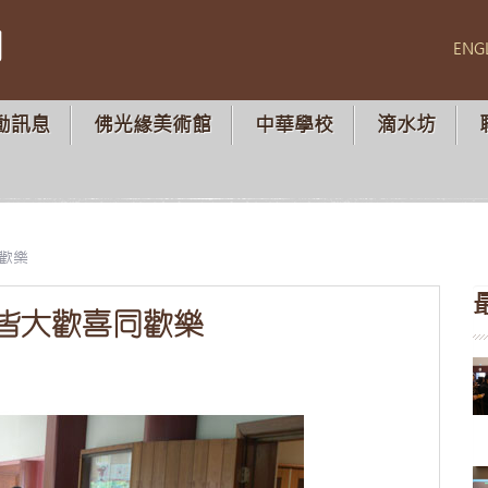
山
ENG
動訊息
佛光緣美術館
中華學校
滴水坊
歡樂
皆大歡喜同歡樂