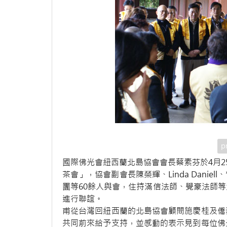
p
國際佛光會紐西蘭北島協會會長蔡素芬於4月2
茶會」，協會副會長陳榮輝、Linda Dani
團等60餘人與會，住持滿信法師、覺豪法師
進行聯誼。
甫從台灣回紐西蘭的北島協會顧問施慶桂及僑
共同前來給予支持，並感動的表示見到每位佛