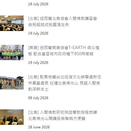
18 July 2026
[北島] 紐西蘭北島協會人間佛教講習會
自我超越成就圓滿生命
19 July 2026
[南島] 紐西蘭南島協會T-EARTH 森众植
樹 配合基督城市政府種下850株樹苗
19 July 2026
[北島] 駐奧克蘭台北經濟文化辦事處新任
林晨富處長 巡禮北島佛光山 見證人間佛
教深耕本土
09 July 2026
[北島] 人間佛教研究院榮譽教授程恭讓
北島佛光山開講般若智與方便慧
28 June 2026