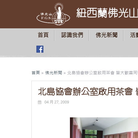
紐西蘭佛光
首頁
認識我們
佛光新聞
活
首頁
»
佛光新聞
»
北島協會辦公室啟用茶會 皆大歡喜同
北島協會辦公室啟用茶會 
04 月 27, 2009