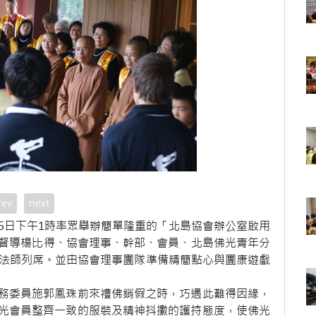
rev
next
5日下午1時率眾舉辦簡單隆重的「北島協會辦公室啟用
ell、督導楊比得、協會理事、幹部、會員、北島佛光青年分
等法師列席。並由協會理事團隊準備精簡點心與團康遊戲
務委員施郭鳳珠前來禮佛銷假之時，巧遇此難得因緣，
光會員整齊一致的服裝及精神抖擻的護持態度，使佛光