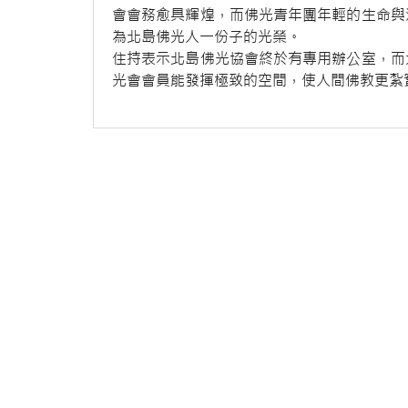
會會務愈具輝煌，而佛光青年團年輕的生命與
為北島佛光人一份子的光榮。
住持表示北島佛光協會終於有專用辦公室，而
光會會員能發揮極致的空間，使人間佛教更紮