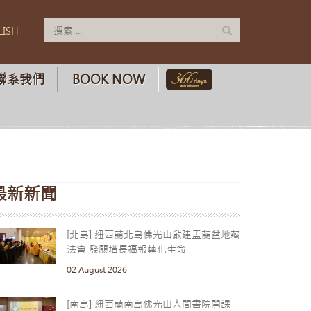
LISH
聯系我們
BOOK NOW
最新新聞
[北島] 紐西蘭北島佛光山啟建盂蘭盆地藏
法會 發願增長福報轉化生命
02 August 2026
[南島] 紐西蘭南島佛光山人間書院開課