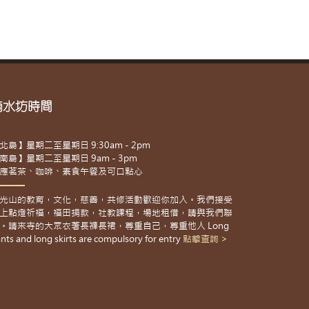
滴水坊時間
北島】星期二至星期日 9:30am - 2pm
南島】星期二至星期日 9am - 3pm
應茗茶、咖啡、素食午餐及可口點心
光山的教育，文化，慈善，共修活動歡迎你加入。我們接受
上點燈祈福，福田捐款，社教課程，場地租借，請與我們聯
。請來寺的大眾衣著長褲長裙，尊重自己，尊重他人 Long
nts and long skirts are compulsory for entry
點擊查詢 >