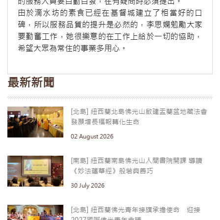
的服務人員要自動自發，在有疑問時必須提出。
由於滴水坊的素食已經在基督城建立了相當好的口
碑，所以服務品質的提升是必然的，李思嫻勉勵大家
要勤奮工作，她很樂意的在工作上給於一切的協助，
希望大眾為常住的事業多用心。
最新新聞
[北島] 紐西蘭北島佛光山啟建盂蘭盆地藏法會
發願增長福報轉化生命
02 August 2026
[南島] 紐西蘭南島佛光山人間書院開課 導讀
《妙法蓮華經》般若與善巧
30 July 2026
[北島] 紐西蘭佛光青年接旗承擔使命 迎接
2027國際佛光青年會議