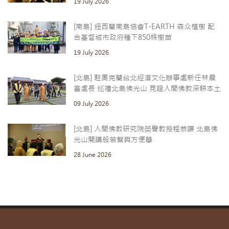
19 July 2026
[南島] 紐西蘭南島協會T-EARTH 森众植樹 配
合基督城市政府種下850株樹苗
19 July 2026
[北島] 駐奧克蘭台北經濟文化辦事處新任林晨
富處長 巡禮北島佛光山 見證人間佛教深耕本土
09 July 2026
[北島] 人間佛教研究院榮譽教授程恭讓 北島佛
光山開講般若智與方便慧
28 June 2026