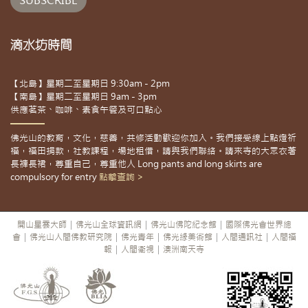
滴水坊時間
【北島】星期二至星期日 9:30am - 2pm
【南島】星期二至星期日 9am - 3pm
供應茗茶、咖啡、素食午餐及可口點心
佛光山的教育，文化，慈善，共修活動歡迎你加入。我們接受線上點燈祈
福，福田捐款，社教課程，場地租借，請與我們聯絡。請來寺的大眾衣著
長褲長裙，尊重自己，尊重他人 Long pants and long skirts are
compulsory for entry
點擊查詢 >
開山星雲大師
|
佛光山全球資訊網
|
佛光山佛陀紀念館
|
國際佛光會世界總
會
|
佛光山人間佛教研究院
|
佛光青年
|
佛光緣美術館
|
人間通訊社
|
人間福
報
|
人間衛視
|
澳洲南天寺