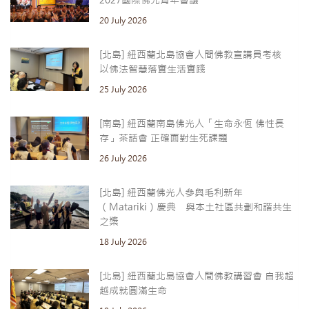
20 July 2026
[北島] 紐西蘭北島協會人間佛教宣講員考核
以佛法智慧落實生活實踐
25 July 2026
[南島] 紐西蘭南島佛光人「生命永恆 佛性長
存」茶話會 正確面對生死課題
26 July 2026
[北島] 紐西蘭佛光人參與毛利新年
（Matariki）慶典 與本土社區共劃和諧共生
之槳
18 July 2026
[北島] 紐西蘭北島協會人間佛教講習會 自我超
越成就圓滿生命