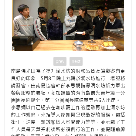
prev
next
南島佛光山為了提升滴水坊的服務品質及讓顧客有更
良好的印象，5月8日晚上九時於滴水坊進行一場服務
講習會，由南島協會幹部李思嫻指導滴水坊新力軍出
餐與服務的要領。參加講習的有南島佛光青年第一分
團團長劉健全、第二分團團長陳建華等共6人出席。
李思嫻以自己過去在咖啡廳工作的經驗再加上滴水坊
的工作規條，來指導大家如何呈現最好的服務，包括
衛生、速度、熱誠和個人察覺能力等等，並示範了工
作人員每天營業前後所必須例行的工作，並提醒前線