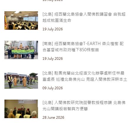
[北島] 紐西蘭北島協會人間佛教講習會 自我超
越成就圓滿生命
19 July 2026
[南島] 紐西蘭南島協會T-EARTH 森众植樹 配
合基督城市政府種下850株樹苗
19 July 2026
[北島] 駐奧克蘭台北經濟文化辦事處新任林晨
富處長 巡禮北島佛光山 見證人間佛教深耕本土
09 July 2026
[北島] 人間佛教研究院榮譽教授程恭讓 北島佛
光山開講般若智與方便慧
28 June 2026