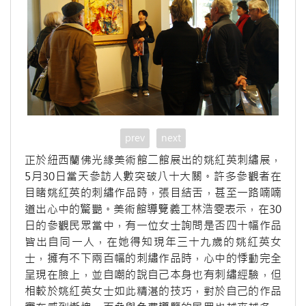
prev
next
正於紐西蘭佛光緣美術館二館展出的姚紅英刺繡展，
5月30日當天參訪人數突破八十大關。許多參觀者在
目睹姚紅英的刺繡作品時，張目結舌，甚至一路喃喃
道出心中的驚艷。美術館導覽義工林浩雯表示，在30
日的參觀民眾當中，有一位女士詢問是否四十幅作品
皆出自同一人，在她得知現年三十九歲的姚紅英女
士，擁有不下兩百幅的刺繡作品時，心中的悸動完全
呈現在臉上，並自嘲的說自己本身也有刺繡經驗，但
相較於姚紅英女士如此精湛的技巧，對於自己的作品