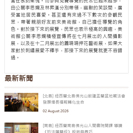
實在感到慚愧。而參與免費導覽的民眾也越來越多，
由公關李思嫻及林昇漢分別帶領，幽默的笑談間，廣
受當地居民喜愛。甚至還有來過不下數次的參觀民
眾，帶著親朋好友前來美術館，自己擔任導覽的角
色。對於接下來的展覽，民眾也表示極高的興趣，美
術館公關李思嫻積極宣傳將在七月展出的人間攝影
展，以及在十二月展出的蕭珊珊押花藝術展，如果大
家對於刺繡展愛不釋手，那接下來的展覽就更不容錯
過。
最新新聞
[北島] 紐西蘭北島佛光山啟建盂蘭盆地藏法會
發願增長福報轉化生命
02 August 2026
[南島] 紐西蘭南島佛光山人間書院開課 導讀
《妙法蓮華經》般若與善巧