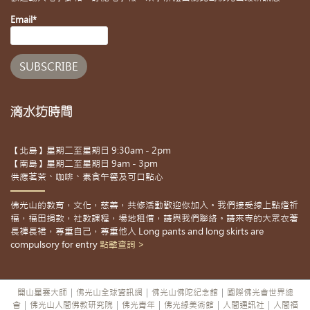
Email*
滴水坊時間
【北島】星期二至星期日 9:30am - 2pm
【南島】星期二至星期日 9am - 3pm
供應茗茶、咖啡、素食午餐及可口點心
佛光山的教育，文化，慈善，共修活動歡迎你加入。我們接受線上點燈祈
福，福田捐款，社教課程，場地租借，請與我們聯絡。請來寺的大眾衣著
長褲長裙，尊重自己，尊重他人 Long pants and long skirts are
compulsory for entry
點擊查詢 >
開山星雲大師
|
佛光山全球資訊網
|
佛光山佛陀紀念館
|
國際佛光會世界總
會
|
佛光山人間佛教研究院
|
佛光青年
|
佛光緣美術館
|
人間通訊社
|
人間福