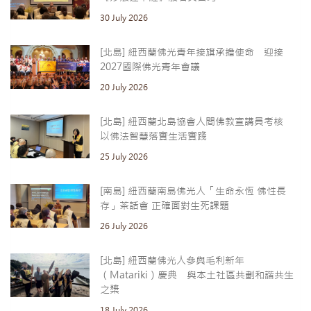
30 July 2026
[北島] 紐西蘭佛光青年接旗承擔使命 迎接
2027國際佛光青年會議
20 July 2026
[北島] 紐西蘭北島協會人間佛教宣講員考核
以佛法智慧落實生活實踐
25 July 2026
[南島] 紐西蘭南島佛光人「生命永恆 佛性長
存」茶話會 正確面對生死課題
26 July 2026
[北島] 紐西蘭佛光人參與毛利新年
（Matariki）慶典 與本土社區共劃和諧共生
之槳
18 July 2026