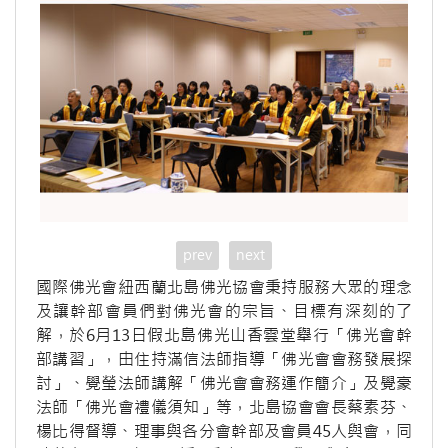
prev
next
國際佛光會紐西蘭北島佛光協會秉持服務大眾的理念
及讓幹部會員們對佛光會的宗旨、目標有深刻的了
解，於6月13日假北島佛光山香雲堂舉行「佛光會幹
部講習」，由住持滿信法師指導「佛光會會務發展探
討」、覺瑩法師講解「佛光會會務運作簡介」及覺豪
法師「佛光會禮儀須知」等，北島協會會長蔡素芬、
楊比得督導、理事與各分會幹部及會員45人與會，同