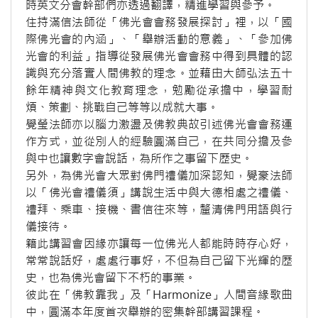
時英文分會幹部們亦透過翻譯，精進學習與參予。
住持滿信法師從「佛光會會務發展探討」裡，以「國
際佛光會的內涵」、「舉辦活動的意義」、「參加佛
光會的利益」指導從發展佛光會會務中得到具體的認
識與充分落實人間佛教的理念。並藉由大師弘法五十
餘年精神與文化教育理念，勉勵從承擔中，學習耐
煩、策劃、挑戰自己等等以成就大事。
覺瑩法師亦以腦力激盪及佛教典故引述佛光會會務運
作方式，並從別人的經驗圓滿自己，在共同分擔及參
與中也讓數字會說話，為所作之事留下歷史。
另外，為佛光會大眾對佛門禮儀加深認知，覺豪法師
以「佛光會禮儀須」講說生活中與大德相處之禮儀、
禮拜、乘車、接機、書信往來等，釐清佛門用語與行
儀接待。
籍此講習會因緣亦讓每一位佛光人都能時時存心好，
常常說話好，處處行事好，不但為自己留下光輝的歷
史，也為佛光會留下不朽的事業。
彼此在「佛教靠我」及「Harmonize」人間音緣歌曲
中，圓滿本年度首次舉辦的密集幹部講習課程。