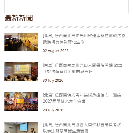
最新新聞
[北島] 紐西蘭北島佛光山啟建盂蘭盆地藏法會
發願增長福報轉化生命
02 August 2026
[南島] 紐西蘭南島佛光山人間書院開課 導讀
《妙法蓮華經》般若與善巧
30 July 2026
[北島] 紐西蘭佛光青年接旗承擔使命 迎接
2027國際佛光青年會議
20 July 2026
[北島] 紐西蘭北島協會人間佛教宣講員考核
以佛法智慧落實生活實踐