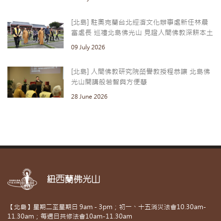
[北島] 駐奧克蘭台北經濟文化辦事處新任林晨
富處長 巡禮北島佛光山 見證人間佛教深耕本土
09 July 2026
[北島] 人間佛教研究院榮譽教授程恭讓 北島佛
光山開講般若智與方便慧
28 June 2026
紐西蘭佛光山
【北島】星期二至星期日 9am - 3pm；初一、十五消災法會10.30am-
11.30am；每週日共修法會10am-11.30am