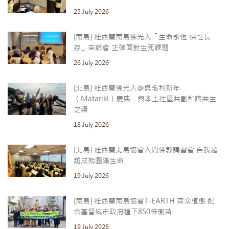
25 July 2026
[南島] 紐西蘭南島佛光人「生命永恆 佛性長
存」茶話會 正確面對生死課題
26 July 2026
[北島] 紐西蘭佛光人參與毛利新年
（Matariki）慶典 與本土社區共劃和諧共生
之槳
18 July 2026
[北島] 紐西蘭北島協會人間佛教講習會 自我超
越成就圓滿生命
19 July 2026
[南島] 紐西蘭南島協會T-EARTH 森众植樹 配
合基督城市政府種下850株樹苗
19 July 2026