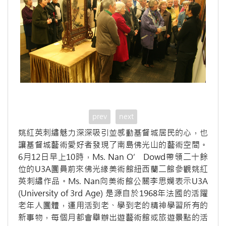
prev
next
姚紅英刺繡魅力深深吸引並感動基督城居民的心，也
讓基督城藝術愛好者發現了南島佛光山的藝術空間。
6月12日早上10時，Ms. Nan O’ Dowd帶領二十餘
位的U3A團員前來佛光緣美術館紐西蘭二館參觀姚紅
英刺繡作品。Ms. Nan向美術館公關李思嫻表示U3A
(University of 3rd Age) 是源自於1968年法國的活躍
老年人團體，運用活到老、學到老的精神學習所有的
新事物，每個月都會舉辦出遊藝術館或旅遊景點的活