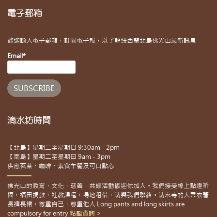
電子郵箱
歡迎輸入電子郵箱，訂閱電子報，以了解紐西蘭北島佛光山最新訊息
Email*
滴水坊時間
【北島】星期二至星期日 9:30am - 2pm
【南島】星期二至星期日 9am - 3pm
供應茗茶、咖啡、素食午餐及可口點心
佛光山的教育，文化，慈善，共修活動歡迎你加入。我們接受線上點燈祈
福，福田捐款，社教課程，場地租借，請與我們聯絡。請來寺的大眾衣著
長褲長裙，尊重自己，尊重他人 Long pants and long skirts are
compulsory for entry
點擊查詢 >