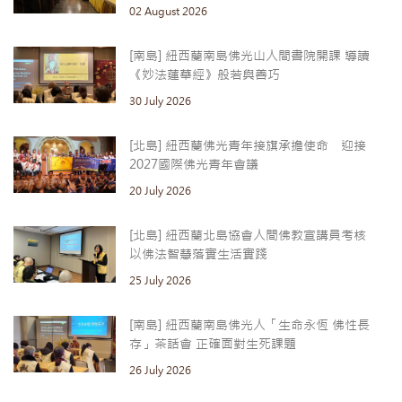
02 August 2026
[南島] 紐西蘭南島佛光山人間書院開課 導讀
《妙法蓮華經》般若與善巧
30 July 2026
[北島] 紐西蘭佛光青年接旗承擔使命 迎接
2027國際佛光青年會議
20 July 2026
[北島] 紐西蘭北島協會人間佛教宣講員考核
以佛法智慧落實生活實踐
25 July 2026
[南島] 紐西蘭南島佛光人「生命永恆 佛性長
存」茶話會 正確面對生死課題
26 July 2026