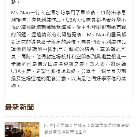
動。
Ms. Nan一行人在滴水坊享用了早茶後，11時由李思
嫻接待並導覽刺繡作品。U3A每位團員都抱著好學不
倦的精神聆聽刺繡導覽講解，從中也發問跟刺繡有關
的問題。經過精彩的刺繡遊覽後，Ms. Nan和團員都
對這次的導覽給予很高的評價。團員們表示刺繡作品
讓他們見識到中國和西方藝術的結合，真的難能可
貴。同時，他們對道場設計和空間感到興趣並想進一
步瞭解南島佛光山道場建築之美。眾人表示將建議
U3A主席，希望他跟道場聯絡，並舉辦一個美食與刺
繡及道場巡禮的配套活動，以滿足他們好學不倦的精
神。
最新新聞
[北島] 紐西蘭北島佛光山啟建盂蘭盆地藏法會
發願增長福報轉化生命