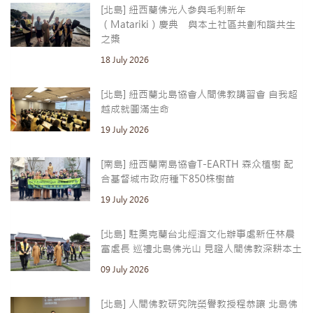
[北島] 紐西蘭佛光人參與毛利新年
（Matariki）慶典 與本土社區共劃和諧共生
之槳
18 July 2026
[北島] 紐西蘭北島協會人間佛教講習會 自我超
越成就圓滿生命
19 July 2026
[南島] 紐西蘭南島協會T-EARTH 森众植樹 配
合基督城市政府種下850株樹苗
19 July 2026
[北島] 駐奧克蘭台北經濟文化辦事處新任林晨
富處長 巡禮北島佛光山 見證人間佛教深耕本土
09 July 2026
[北島] 人間佛教研究院榮譽教授程恭讓 北島佛