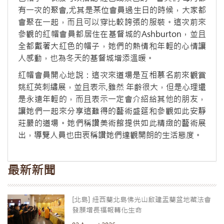
有一次的聚會,尤其是某位會員過生日的時候，大家都
會聚在一起，而且可以穿比較誇張的服裝。這次前來
參觀的紅帽會員都居住在基督城的Ashburton，並且
全都戴著大紅色的帽子，她們的熱情和年輕的心情讓
人感動，也為冬天的基督城增添溫暖。
紅帽會員開心地說：這次來道場是互相慕名前來觀賞
姚紅英刺繡展，並且表示,雖然 年齡很大，但是心理還
是永遠年輕的，而且表示一定會介紹給其他的朋友，
讓她們一起來分享這難得的藝術盛筵和參觀如此安靜
莊嚴的道場。她們稱讚美術館提供如此精緻的藝術展
出，導覽人員也由衷稱讚她們達觀開朗的生活態度。
最新新聞
[北島] 紐西蘭北島佛光山啟建盂蘭盆地藏法會
發願增長福報轉化生命