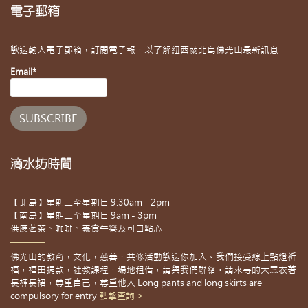
電子郵箱
歡迎輸入電子郵箱，訂閱電子報，以了解紐西蘭北島佛光山最新訊息
Email*
滴水坊時間
【北島】星期二至星期日 9:30am - 2pm
【南島】星期二至星期日 9am - 3pm
供應茗茶、咖啡、素食午餐及可口點心
佛光山的教育，文化，慈善，共修活動歡迎你加入。我們接受線上點燈祈
福，福田捐款，社教課程，場地租借，請與我們聯絡。請來寺的大眾衣著
長褲長裙，尊重自己，尊重他人 Long pants and long skirts are
compulsory for entry
點擊查詢 >