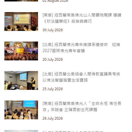
02 August 2026
[南島] 紐西蘭南島佛光山人間書院開課 導讀
《妙法蓮華經》般若與善巧
30 July 2026
[北島] 紐西蘭佛光青年接旗承擔使命 迎接
2027國際佛光青年會議
20 July 2026
[北島] 紐西蘭北島協會人間佛教宣講員考核
以佛法智慧落實生活實踐
25 July 2026
[南島] 紐西蘭南島佛光人「生命永恆 佛性長
存」茶話會 正確面對生死課題
26 July 2026