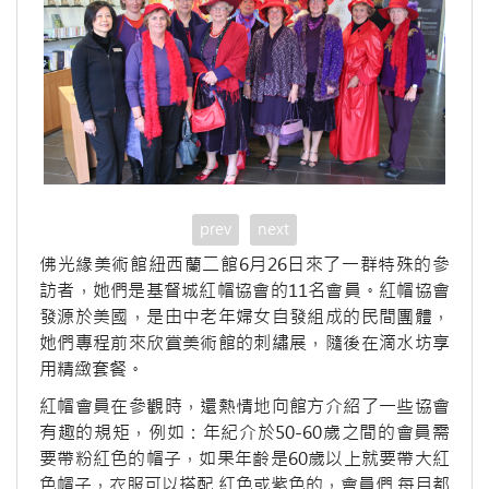
prev
next
佛光緣美術館紐西蘭二館6月26日來了一群特殊的參
訪者，她們是基督城紅帽協會的11名會員。紅帽協會
發源於美國，是由中老年婦女自發組成的民間團體，
她們專程前來欣賞美術館的刺繡展，隨後在滴水坊享
用精緻套餐。
紅帽會員在參觀時，還熱情地向館方介紹了一些協會
有趣的規矩，例如：年紀介於50-60歲之間的會員需
要帶粉紅色的帽子，如果年齡是60歲以上就要帶大紅
色帽子，衣服可以搭配 紅色或紫色的，會員們 每月都