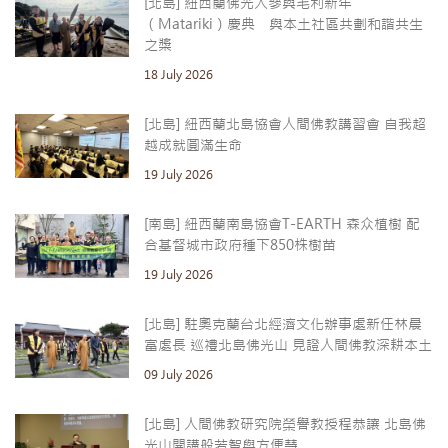
[北島] 紐西蘭佛光人參與毛利新年
（Matariki）慶典 與本土社區共劃和諧共生
之槳
18 July 2026
[北島] 紐西蘭北島協會人間佛教講習會 自我超
越成就圓滿生命
19 July 2026
[南島] 紐西蘭南島協會T-EARTH 森众植樹 配
合基督城市政府種下850株樹苗
19 July 2026
[北島] 駐奧克蘭台北經濟文化辦事處新任林晨
富處長 巡禮北島佛光山 見證人間佛教深耕本土
09 July 2026
[北島] 人間佛教研究院榮譽教授程恭讓 北島佛
光山開講般若智與方便慧