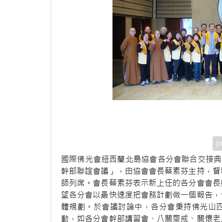
p
國際佛光會紐西蘭北島協會各分會聯合交接典
幹部聯誼會議」，由協會會長蔡素芬主持，督
師列席。會長蔡素芬表示新上任的各分會會長
望各分會以最快速度把會務計劃做一個報告，
體規劃。於會議討論中，各分會秉持佛光山
動，如各分會幹部講習會、八關齋戒、關懷老