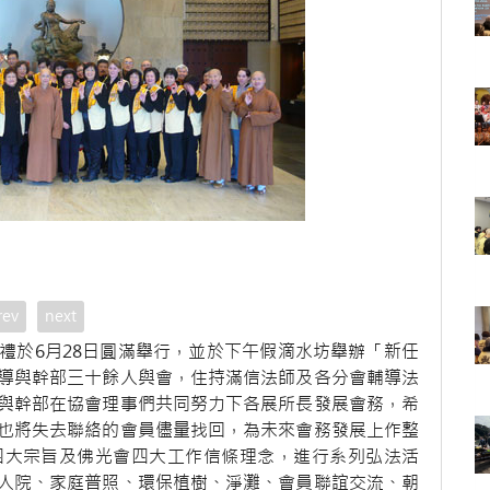
rev
next
禮於6月28日圓滿舉行，並於下午假滴水坊舉辦「新任
導與幹部三十餘人與會，住持滿信法師及各分會輔導法
與幹部在協會理事們共同努力下各展所長發展會務，希
也將失去聯絡的會員儘量找回，為未來會務發展上作整
四大宗旨及佛光會四大工作信條理念，進行系列弘法活
人院、家庭普照、環保植樹、淨灘、會員聯誼交流、朝