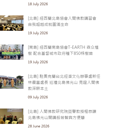
18 July 2026
[北島] 紐西蘭北島協會人間佛教講習會
自我超越成就圓滿生命
19 July 2026
[南島] 紐西蘭南島協會T-EARTH 森众植
樹 配合基督城市政府種下850株樹苗
19 July 2026
[北島] 駐奧克蘭台北經濟文化辦事處新任
林晨富處長 巡禮北島佛光山 見證人間佛
教深耕本土
09 July 2026
[北島] 人間佛教研究院榮譽教授程恭讓
北島佛光山開講般若智與方便慧
28 June 2026