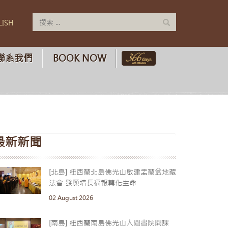
LISH
聯系我們
BOOK NOW
最新新聞
[北島] 紐西蘭北島佛光山啟建盂蘭盆地藏
法會 發願增長福報轉化生命
02 August 2026
[南島] 紐西蘭南島佛光山人間書院開課