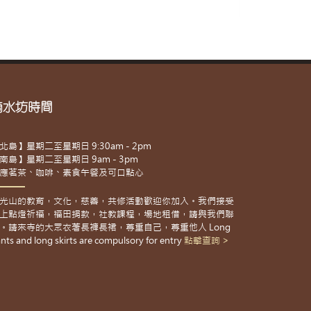
滴水坊時間
北島】星期二至星期日 9:30am - 2pm
南島】星期二至星期日 9am - 3pm
應茗茶、咖啡、素食午餐及可口點心
光山的教育，文化，慈善，共修活動歡迎你加入。我們接受
上點燈祈福，福田捐款，社教課程，場地租借，請與我們聯
。請來寺的大眾衣著長褲長裙，尊重自己，尊重他人 Long
nts and long skirts are compulsory for entry
點擊查詢 >