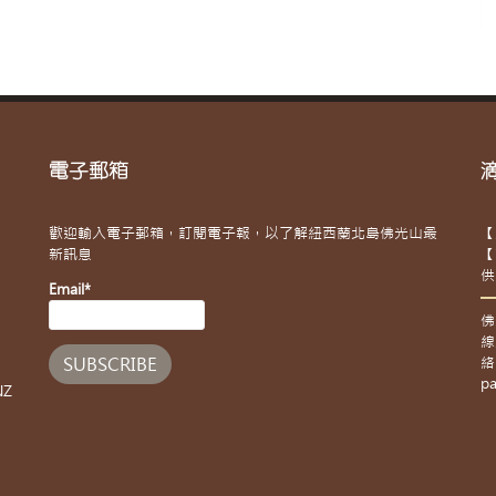
電子郵箱
歡迎輸入電子郵箱，訂閱電子報，以了解紐西蘭北島佛光山最
【
新訊息
【
供
Email*
佛
線
絡
pa
NZ