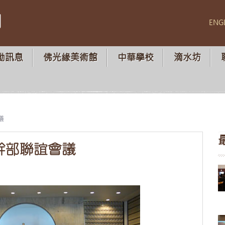
山
ENG
動訊息
佛光緣美術館
中華學校
滴水坊
議
幹部聯誼會議