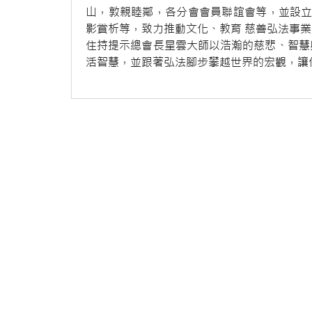
山，敦親睦鄰，各分會會員聯誼會等，並設立「道
影賞析等，致力推動文化、教育 慈善弘法事業
住持提示總會長星雲大師以浩瀚的慈悲、智慧
活智慧，並跟著弘法腳步攀越世界的宏觀，讓