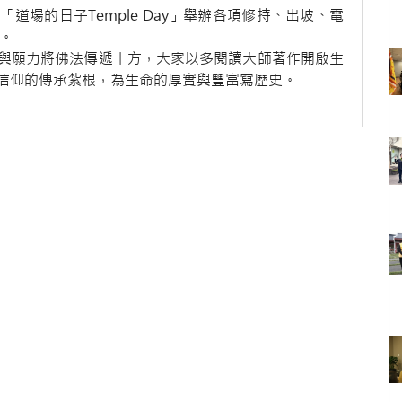
場的日子Temple Day」舉辦各項修持、出坡、電
。
與願力將佛法傳遞十方，大家以多閱讀大師著作開啟生
信仰的傳承紮根，為生命的厚實與豐富寫歷史。