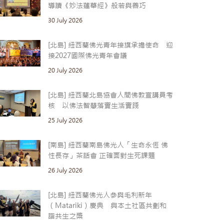
導讀《妙法蓮華經》般若與善巧
30 July 2026
[北島] 紐西蘭佛光青年接旗承擔使命 迎
接2027國際佛光青年會議
20 July 2026
[北島] 紐西蘭北島協會人間佛教宣講員考
核 以佛法智慧落實生活實踐
25 July 2026
[南島] 紐西蘭南島佛光人「生命永恆 佛
性長存」茶話會 正確面對生死課題
26 July 2026
[北島] 紐西蘭佛光人參與毛利新年
（Matariki）慶典 與本土社區共劃和
諧共生之槳