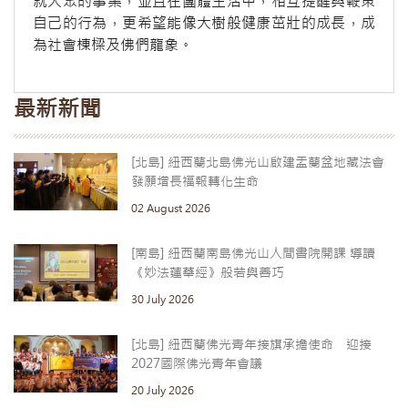
就大眾的事業，並且在團體生活中，相互提醒與鞭策
自己的行為，更希望能像大樹般健康茁壯的成長，成
為社會棟樑及佛們龍象。
最新新聞
[北島] 紐西蘭北島佛光山啟建盂蘭盆地藏法會
發願增長福報轉化生命
02 August 2026
[南島] 紐西蘭南島佛光山人間書院開課 導讀
《妙法蓮華經》般若與善巧
30 July 2026
[北島] 紐西蘭佛光青年接旗承擔使命 迎接
2027國際佛光青年會議
20 July 2026