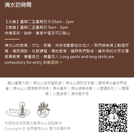
滴水坊時間
【北島】星期二至星期日 9:30am - 2pm
【南島】星期二至星期日 9am - 3pm
供應茗茶、咖啡、素食午餐及可口點心
佛光山的教育，文化，慈善，共修活動歡迎你加入。我們接受線上點燈祈
福，福田捐款，社教課程，場地租借，請與我們聯絡。請來寺的大眾衣著
長褲長裙，尊重自己，尊重他人 Long pants and long skirts are
compulsory for entry
點擊查詢 >
開山星雲大師
|
佛光山全球資訊網
|
佛光山佛陀紀念館
|
國際佛光會世界總
會
|
佛光山人間佛教研究院
|
佛光青年
|
佛光緣美術館
|
人間通訊社
|
人間福
報
|
人間衛視
|
澳洲南天寺
本網站由紐西蘭北島佛光山協助製作
Copyright © 紐西蘭佛光山 著作版權所有