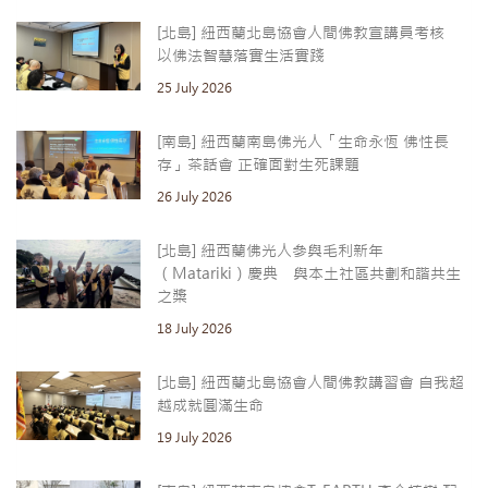
[北島] 紐西蘭北島協會人間佛教宣講員考核
以佛法智慧落實生活實踐
25 July 2026
[南島] 紐西蘭南島佛光人「生命永恆 佛性長
存」茶話會 正確面對生死課題
26 July 2026
[北島] 紐西蘭佛光人參與毛利新年
（Matariki）慶典 與本土社區共劃和諧共生
之槳
18 July 2026
[北島] 紐西蘭北島協會人間佛教講習會 自我超
越成就圓滿生命
19 July 2026