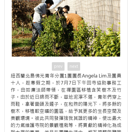
prev
next
紐西蘭北島佛光青年分團1團團長Angela Lim及團員
十人，趁寒假之期，於7月7日下午回寺協助事務工
作，由如廉法師帶領，在禪園區移植含笑樹木及竹
子。由於近日綿雨不斷，草地泥濘不堪，青年們穿上
雨鞋，拿著鋤頭及鏟子，在和煦的陽光下，將多餘的
樹木，移植較空曠的園區，給予其更多的生長空間及
美觀環境。彼此共同發揮捨我其誰的精神，使出最大
的力氣維護寺院的景觀植栽等，將貢獻的精神化為成