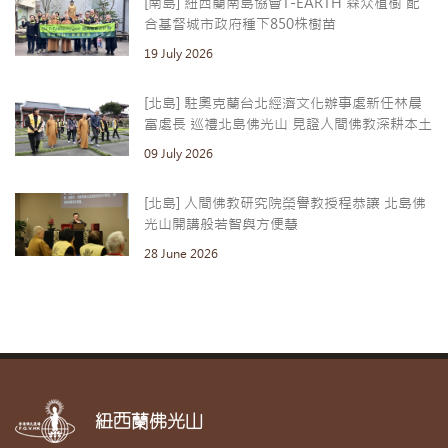
[南島] 紐西蘭南島協會T-EARTH 森众植樹 配
合基督城市政府種下850株樹苗
19 July 2026
[北島] 駐奧克蘭台北經濟文化辦事處新任林晨
富處長 巡禮北島佛光山 見證人間佛教深耕本土
09 July 2026
[北島] 人間佛教研究院榮譽教授程恭讓 北島佛
光山開講般若智與方便慧
28 June 2026
紐西蘭佛光山