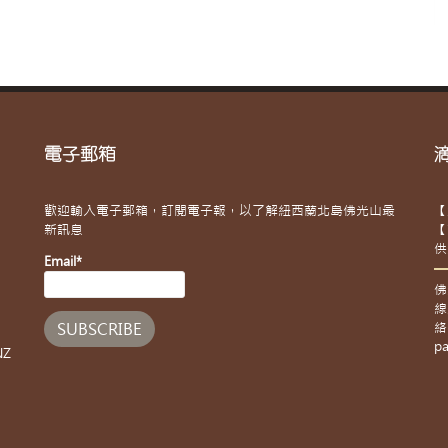
電子郵箱
歡迎輸入電子郵箱，訂閱電子報，以了解紐西蘭北島佛光山最
【
新訊息
【
供
Email*
佛
線
絡
pa
NZ