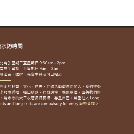
滴水坊時間
北島】星期二至星期日 9:30am - 2pm
南島】星期二至星期日 9am - 3pm
應茗茶、咖啡、素食午餐及可口點心
光山的教育，文化，慈善，共修活動歡迎你加入。我們接受
上點燈祈福，福田捐款，社教課程，場地租借，請與我們聯
。請來寺的大眾衣著長褲長裙，尊重自己，尊重他人 Long
nts and long skirts are compulsory for entry
點擊查詢 >