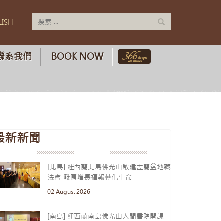
LISH
聯系我們
BOOK NOW
最新新聞
[北島] 紐西蘭北島佛光山啟建盂蘭盆地藏
法會 發願增長福報轉化生命
02 August 2026
[南島] 紐西蘭南島佛光山人間書院開課