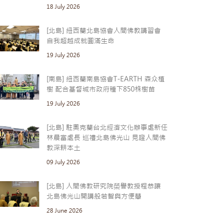
18 July 2026
[北島] 紐西蘭北島協會人間佛教講習會
自我超越成就圓滿生命
19 July 2026
[南島] 紐西蘭南島協會T-EARTH 森众植
樹 配合基督城市政府種下850株樹苗
19 July 2026
[北島] 駐奧克蘭台北經濟文化辦事處新任
林晨富處長 巡禮北島佛光山 見證人間佛
教深耕本土
09 July 2026
[北島] 人間佛教研究院榮譽教授程恭讓
北島佛光山開講般若智與方便慧
28 June 2026