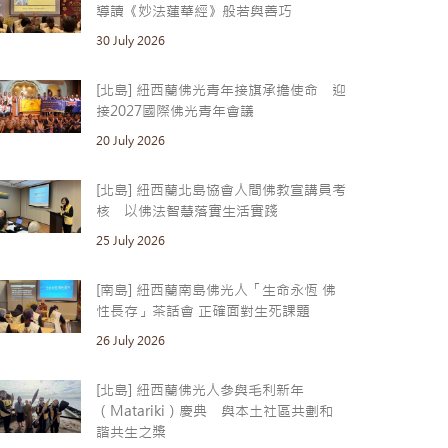
導讀《妙法蓮華經》般若與善巧
30 July 2026
[北島] 紐西蘭佛光青年接旗承擔使命 迎
接2027國際佛光青年會議
20 July 2026
[北島] 紐西蘭北島協會人間佛教宣講員考
核 以佛法智慧落實生活實踐
25 July 2026
[南島] 紐西蘭南島佛光人「生命永恆 佛
性長存」茶話會 正確面對生死課題
26 July 2026
[北島] 紐西蘭佛光人參與毛利新年
（Matariki）慶典 與本土社區共劃和
諧共生之槳