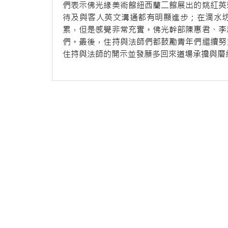
們表示佛光緣美術館紐西蘭二館展出的姚紅英
待及與客人英文溝通都有明顯進步；在滴水
累，但是感覺非常充實。佛光幹部陳惠君、李
們。最後，住持與法師們都鼓勵青年們繼續努
住持與法師的開示並發願多回來道場承擔與磨