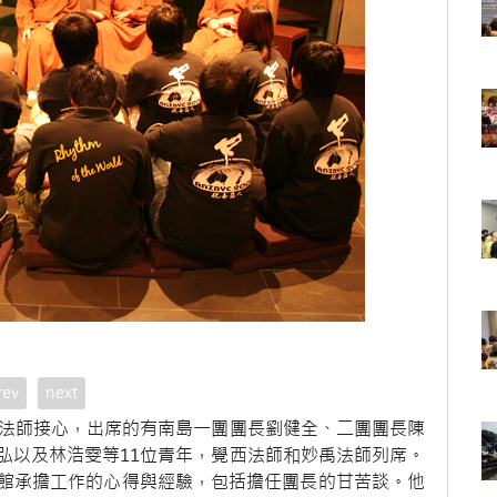
rev
next
信法師接心，出席的有南島一團團長劉健全、二團團長陳
弘以及林浩雯等11位青年，覺西法師和妙禹法師列席。
館承擔工作的心得與經驗，包括擔任團長的甘苦談。他