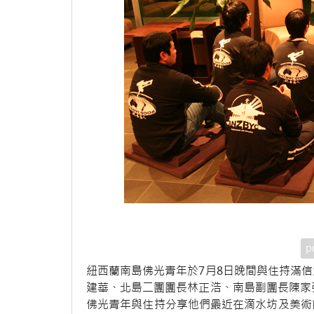
p
紐西蘭南島佛光青年於7月8日晚間與住持滿
建華、北島二團團長林正浩、南島副團長陳家
佛光青年與住持分享他們最近在滴水坊及美術