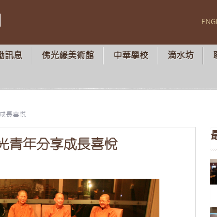
山
ENG
動訊息
佛光緣美術館
中華學校
滴水坊
成長喜悅
光青年分享成長喜悅