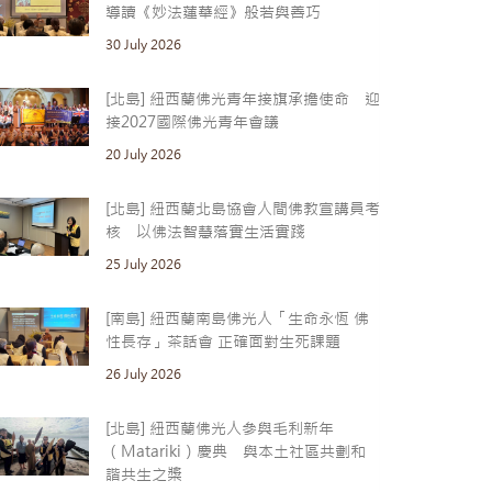
導讀《妙法蓮華經》般若與善巧
30 July 2026
[北島] 紐西蘭佛光青年接旗承擔使命 迎
接2027國際佛光青年會議
20 July 2026
[北島] 紐西蘭北島協會人間佛教宣講員考
核 以佛法智慧落實生活實踐
25 July 2026
[南島] 紐西蘭南島佛光人「生命永恆 佛
性長存」茶話會 正確面對生死課題
26 July 2026
[北島] 紐西蘭佛光人參與毛利新年
（Matariki）慶典 與本土社區共劃和
諧共生之槳