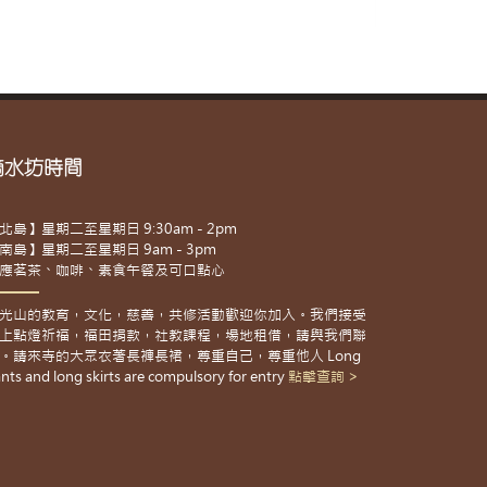
滴水坊時間
北島】星期二至星期日 9:30am - 2pm
南島】星期二至星期日 9am - 3pm
應茗茶、咖啡、素食午餐及可口點心
光山的教育，文化，慈善，共修活動歡迎你加入。我們接受
上點燈祈福，福田捐款，社教課程，場地租借，請與我們聯
。請來寺的大眾衣著長褲長裙，尊重自己，尊重他人 Long
nts and long skirts are compulsory for entry
點擊查詢 >