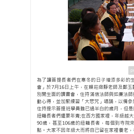
p
為了讓菩提長者們在寒冬的日子增添多彩的
會」於7月16日上午，在賴莊緻靜老師及鄭玉璽師
別開生面的讀書會，住持滿信法師與如廉法師
動心得，並加緊練習「大悲咒」唱誦，以備參
住持提示菩提班學員雖已過半白的歲月，但是
紐籍長者們還要年青;在西方國家裡，年級越
90歲，甚至106歲的紐籍長者，每個到寺
點。大家不因年級大而將自己留在家裡養老，