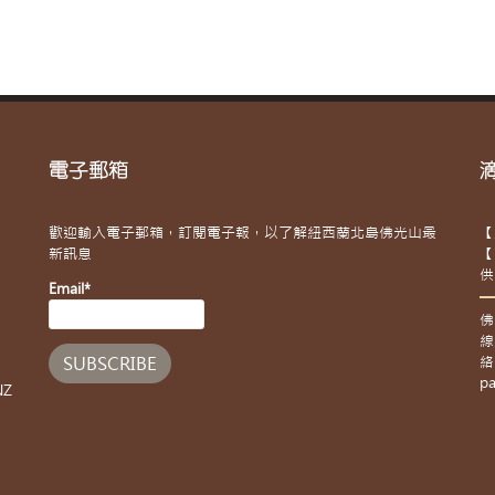
電子郵箱
歡迎輸入電子郵箱，訂閱電子報，以了解紐西蘭北島佛光山最
【
新訊息
【
供
Email*
佛
線
絡
pa
NZ