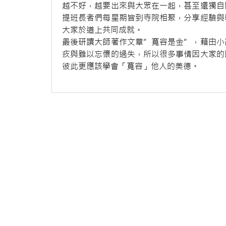
越不好，越要出來與大眾在一起，甚至還獨自
提班長者們每星期皆到寺院相聚，分享經驗與
大家於道上共同成就。
最後研讀大師著作文章”寬容是金”，藉由小
疚與雖以忘懷的過失，所以很多事情因大家的
彼此更應該學會「寬容」他人的美德。