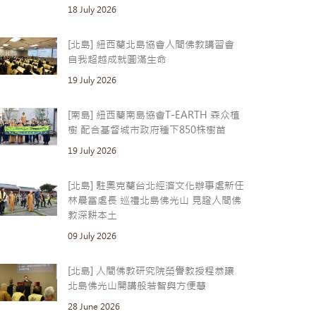
18 July 2026
[北島] 紐西蘭北島協會人間佛教講習會
自我超越成就圓滿生命
19 July 2026
[南島] 紐西蘭南島協會T-EARTH 森众植
樹 配合基督城市政府種下850株樹苗
19 July 2026
[北島] 駐奧克蘭台北經濟文化辦事處新任
林晨富處長 巡禮北島佛光山 見證人間佛
教深耕本土
09 July 2026
[北島] 人間佛教研究院榮譽教授程恭讓
北島佛光山開講般若智與方便慧
28 June 2026