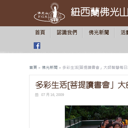
紐西蘭佛光
首頁
認識我們
佛光新聞
活
首頁
»
佛光新聞
»
多彩生活[菩提讀書會」大師智慧每日
多彩生活[菩提讀書會」大
07 月 16, 2009