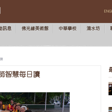
山
ENG
動訊息
佛光緣美術館
中華學校
滴水坊
讀
師智慧每日讀