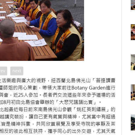
rev
next
生活樂趣與廣大的視野，紐西蘭北島佛光山「菩提讀書
姐的用心策劃，帶領大家前往Botany Garden進行
與會，近25人參加。長者們交流這些年來參予道場的活
加8月初由北島協會舉辦的「大悲咒諷誦比賽」。
比起最近每日前來南島佛光山參觀「姚紅英刺繡展」的
大越講究裝扮，讓自己更有氣質與精神，尤其當中有超過
院來皆是精神抖擻，共同欣賞展覽及享受寺院的寧靜及茶
相反的彼此相互扶持，攜手同心的出外交遊，尤其天氣