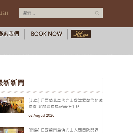
LISH
聯系我們
BOOK NOW
最新新聞
[北島] 紐西蘭北島佛光山啟建盂蘭盆地藏
法會 發願增長福報轉化生命
02 August 2026
[南島] 紐西蘭南島佛光山人間書院開課