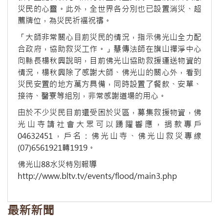
災民的心靈。此外，全世界各分別也已設置消災、超
薦牌位，為災民祈福祝禱。
「大師非常關心目前災民的情況，指示佛光山全力配
合政府，協助救災工作。」慧傳法師在旗山禪淨中心
向縣長楊秋興說明，目前佛光山協助救援運送物資的
情況，楊秋興除了感謝大師、佛光山的關心外，看到
災民安置的地方萬方具備，同時設置了餐飲、安單、
接待、醫寮等組別，非常感謝道場的用心。
由於不少災民目前還受困於災區，募集救援物資，佛
光山寺請社會大眾可以踴躍響應，捐款專戶
04632451，戶名：佛光山寺、佛光山救災專線
(07)6561921轉1919。
佛光山88水災特別報導
http://www.bltv.tv/events/flood/main3.php
最新新聞