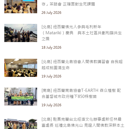
存」茶話會 正確面對生死課題
26 July 2026
[北島] 紐西蘭佛光人參與毛利新年
（Matariki）慶典 與本土社區共劃和諧共生
之槳
18 July 2026
[北島] 紐西蘭北島協會人間佛教講習會 自我超
越成就圓滿生命
19 July 2026
[南島] 紐西蘭南島協會T-EARTH 森众植樹 配
合基督城市政府種下850株樹苗
19 July 2026
[北島] 駐奧克蘭台北經濟文化辦事處新任林晨
富處長 巡禮北島佛光山 見證人間佛教深耕本土