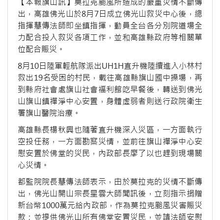
【本報旗山訊】莫拉克颱風所造成的嚴重災情不斷傳
出，高雄佛光山於8月7日成立佛光山救災中心後，總
指揮慧傳法師即坐鎮指揮，動員全台各分別院道場全
力配合投入救災各項工作，並和高雄縣政府等相關單
位配合賑災。
8月10日陸軍輕航隊派出UH1H直升機陸續進入小林村
救出19名受困的村民，載往高雄縣旗山國中操場，再
到縣府社會處旗山社會福利館吃早餐後，轉送到佛光
山旗山鎮禪淨中心安置，身體虛弱者則送行政院衛生
署旗山醫院治療。
高雄縣長楊秋興也隨著直升機深入災區，一方面執行
空投任務，一方面勘察災情，並前往旗山禪淨中心安
慰安置於佛堂的災民，內政部長廖了以也趕到現場關
心災情。
都監院院長慧傳法師表示，由於莫拉克的災情不斷傳
出，佛光山開山宗長星雲大師聞訊後，立刻指示捐贈
新台幣1000萬元給內政部，作為莫拉克颱風災害賑災
款；並提供佛光山所有佛堂安置災民，並請法師安慰