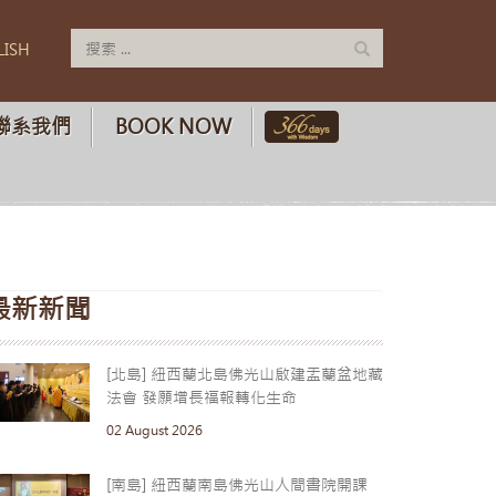
LISH
聯系我們
BOOK NOW
最新新聞
[北島] 紐西蘭北島佛光山啟建盂蘭盆地藏
法會 發願增長福報轉化生命
02 August 2026
[南島] 紐西蘭南島佛光山人間書院開課