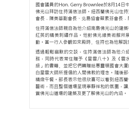
國會議員的Hon. Gerry Brownlee於8月1
佛光山拜訪住持滿信法師。紐西蘭佛光山住持
會長﹑陳美華副會長、北島協會蔡素芬會長﹑
住持滿信法師親自為他介紹南島佛光山的建築
紅英的精美刺繡作品。他對佛光緣美術館所
動。當一行人參觀如來殿時﹐住持也為他解說
透過輕鬆幽默的交談，住持滿信法師為他介
務，同時代表常住贈予《星雲八十》及《雲水三千
級」的書籍﹐並把它們轉贈給惠靈頓國會大廈
白星雲大師所提倡的人間佛教的理念。隨後部
精緻午餐。部長表示他很欣喜可以看到紐西蘭
藝術，而且整個道場呈現寧靜祥和的氛圍，讓
賞佛光山道場的建築及更了解佛光山的內涵。