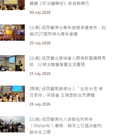
導讀《妙法蓮華經》般若與善巧
30 July 2026
[北島] 紐西蘭佛光青年接旗承擔使命 迎
接2027國際佛光青年會議
20 July 2026
[北島] 紐西蘭北島協會人間佛教宣講員考
核 以佛法智慧落實生活實踐
25 July 2026
[南島] 紐西蘭南島佛光人「生命永恆 佛
性長存」茶話會 正確面對生死課題
26 July 2026
[北島] 紐西蘭佛光人參與毛利新年
（Matariki）慶典 與本土社區共劃和
諧共生之槳