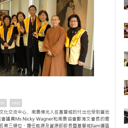
rev
next
文化交流中心﹐南島佛光人在基督城的付出也受到當地
員Ms Nicky Wagner和南島協會鄭海文會長的邀
第三順位、擔任能源及資源部部長暨基督城Ilam選區