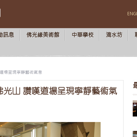
山
ENG
動訊息
佛光緣美術館
中華學校
滴水坊
嘆道場呈現寧靜藝術氣息
佛光山 讚嘆道場呈現寧靜藝術氣