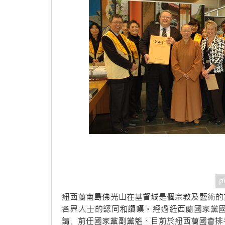
p
紐西蘭南島佛光山在基督城是個宗教及藝術的
各界人士的認同和讚嘆。經過紐西蘭國家黨國會議
請﹐前任國家黨副黨魁、目前於紐西蘭國會排名