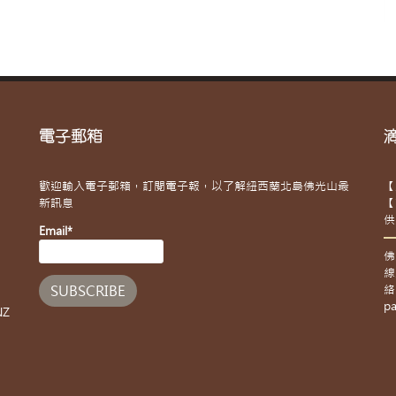
電子郵箱
歡迎輸入電子郵箱，訂閱電子報，以了解紐西蘭北島佛光山最
【
新訊息
【
供
Email*
佛
線
絡
pa
NZ