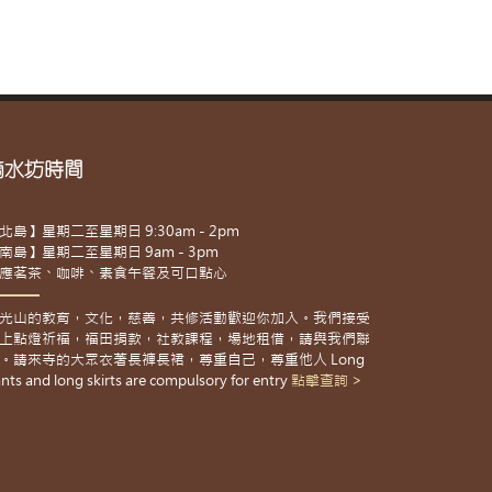
滴水坊時間
北島】星期二至星期日 9:30am - 2pm
南島】星期二至星期日 9am - 3pm
應茗茶、咖啡、素食午餐及可口點心
光山的教育，文化，慈善，共修活動歡迎你加入。我們接受
上點燈祈福，福田捐款，社教課程，場地租借，請與我們聯
。請來寺的大眾衣著長褲長裙，尊重自己，尊重他人 Long
nts and long skirts are compulsory for entry
點擊查詢 >