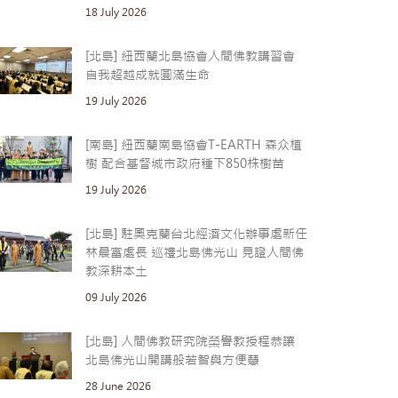
18 July 2026
[北島] 紐西蘭北島協會人間佛教講習會
自我超越成就圓滿生命
19 July 2026
[南島] 紐西蘭南島協會T-EARTH 森众植
樹 配合基督城市政府種下850株樹苗
19 July 2026
[北島] 駐奧克蘭台北經濟文化辦事處新任
林晨富處長 巡禮北島佛光山 見證人間佛
教深耕本土
09 July 2026
[北島] 人間佛教研究院榮譽教授程恭讓
北島佛光山開講般若智與方便慧
28 June 2026