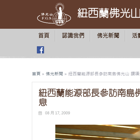
紐西蘭佛光
首頁
認識我們
佛光新聞
活
首頁
»
佛光新聞
»
紐西蘭能源部長參訪南島佛光山 讚
紐西蘭能源部長參訪南島
息
08 月 17, 2009