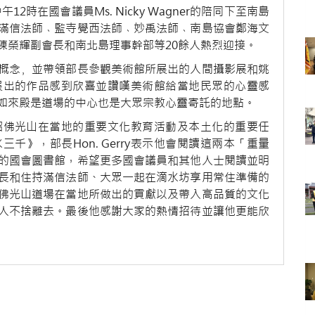
4日中午12時在國會議員Ms. Nicky Wagner的陪同下至南島
滿信法師﹑監寺覺西法師﹑妙禹法師﹑南島協會鄭海文
陳榮輝副會長和南北島理事幹部等20餘人熱烈迎接。
概念﹐並帶領部長參觀美術館所展出的人間攝影展和姚
展出的作品感到欣喜並讚嘆美術館給當地民眾的心靈感
如來殿是道場的中心也是大眾宗教心靈寄託的地點。
紹佛光山在當地的重要文化教育活動及本土化的重要任
》，部長Hon. Gerry表示他會閱讀這兩本「重量
的國會圖書館，希望更多國會議員和其他人士閱讀並明
長和住持滿信法師、大眾一起在滴水坊享用常住準備的
佛光山道場在當地所做出的貢獻以及帶入高品質的文化
人不捨離去。最後他感謝大家的熱情招待並讓他更能欣