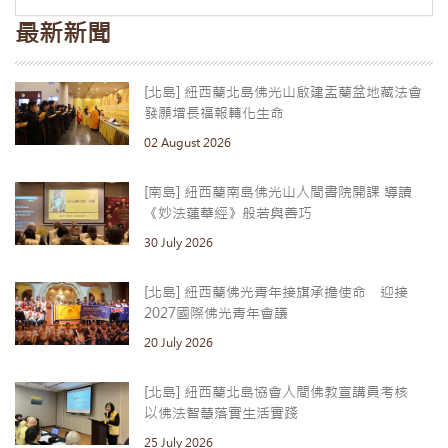
最新新聞
[北島] 紐西蘭北島佛光山啟建盂蘭盆地藏法會
發願增長福報轉化生命
02 August 2026
[南島] 紐西蘭南島佛光山人間書院開課 導讀
《妙法蓮華經》般若與善巧
30 July 2026
[北島] 紐西蘭佛光青年接旗承擔使命 迎接
2027國際佛光青年會議
20 July 2026
[北島] 紐西蘭北島協會人間佛教宣講員考核
以佛法智慧落實生活實踐
25 July 2026