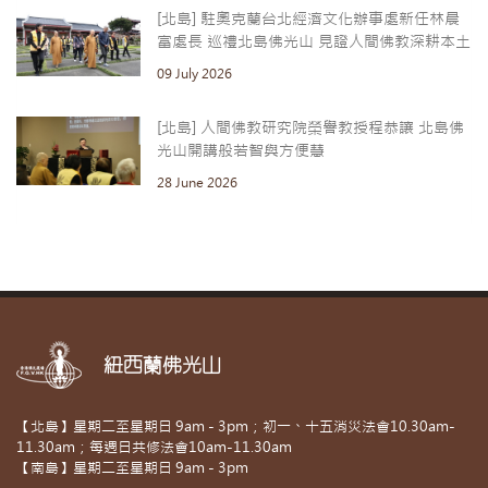
[北島] 駐奧克蘭台北經濟文化辦事處新任林晨
富處長 巡禮北島佛光山 見證人間佛教深耕本土
09 July 2026
[北島] 人間佛教研究院榮譽教授程恭讓 北島佛
光山開講般若智與方便慧
28 June 2026
紐西蘭佛光山
【北島】星期二至星期日 9am - 3pm；初一、十五消災法會10.30am-
11.30am；每週日共修法會10am-11.30am
【南島】星期二至星期日 9am - 3pm