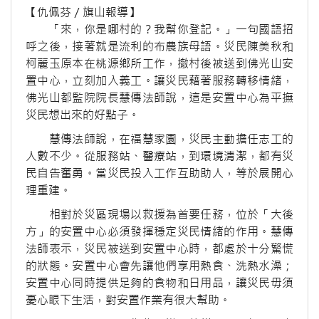
【仇佩芬／旗山報導】
「來，你是哪村的？我幫你登記。」一句國語招
呼之後，接著就是流利的布農族母語。災民陳美秋和
柯麗玉原本在桃源鄉所工作，撤村後被送到佛光山安
置中心，立刻加入義工。讓災民藉著服務轉移情緒，
佛光山都監院院長慧傳法師說，這是安置中心為平撫
災民想出來的好點子。
慧傳法師說，在福慧家園，災民主動擔任志工的
人數不少。從服務站、醫療站，到環境清潔，都有災
民自告奮勇。當災民投入工作互助助人，等於展開心
理重建。
相對於災區現場以救援為首要任務，位於「大後
方」的安置中心必須發揮穩定災民情緒的作用。慧傳
法師表示，災民被送到安置中心時，都處於十分驚慌
的狀態。安置中心會先讓他們享用熱食、洗熱水澡；
安置中心同時提供足夠的食物和日用品，讓災民毋須
憂心眼下生活，對安置作業有很大幫助。