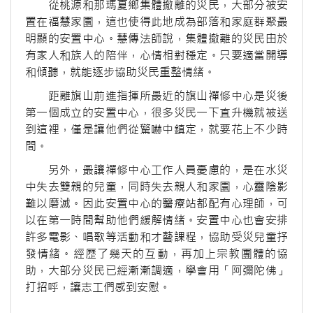
從桃源和那瑪夏鄉集體撤離的災民，大部分被安
置在福慧家園，這也使得此地成為部落和家庭群聚最
明顯的安置中心。慧傳法師說，集體撤離的災民由於
有家人和族人的陪伴，心情相對穩定。只要適當開導
和傾聽，就能逐步協助災民重整情緒。
距離旗山前進指揮所最近的旗山禪修中心是災後
第一個成立的安置中心，很多災民一下直升機就被送
到這裡，僅是讓他們從驚嚇中鎮定，就要花上不少時
間。
另外，最讓禪修中心工作人員憂慮的，是在水災
中失去雙親的兒童，同時失去親人和家園，心靈陰影
難以磨滅。因此安置中心的醫療站都配有心理師，可
以在第一時間幫助他們緩解情緒。安置中心也會安排
許多電影、唱歌等活動和才藝課程，協助受災兒童抒
發情緒。經歷了幾天的互動，再加上宗教團體的協
助，大部分災民已經漸漸調適，學會用「阿彌陀佛」
打招呼，讓志工們感到安慰。