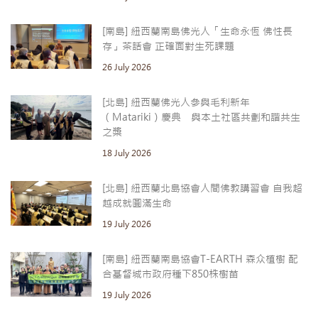
[南島] 紐西蘭南島佛光人「生命永恆 佛性長
存」茶話會 正確面對生死課題
26 July 2026
[北島] 紐西蘭佛光人參與毛利新年
（Matariki）慶典 與本土社區共劃和諧共生
之槳
18 July 2026
[北島] 紐西蘭北島協會人間佛教講習會 自我超
越成就圓滿生命
19 July 2026
[南島] 紐西蘭南島協會T-EARTH 森众植樹 配
合基督城市政府種下850株樹苗
19 July 2026