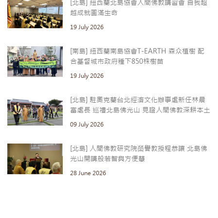
[北島] 紐西蘭北島協會人間佛教講習會 自我超
越成就圓滿生命
19 July 2026
[南島] 紐西蘭南島協會T-EARTH 森众植樹 配
合基督城市政府種下850株樹苗
19 July 2026
[北島] 駐奧克蘭台北經濟文化辦事處新任林晨
富處長 巡禮北島佛光山 見證人間佛教深耕本土
09 July 2026
[北島] 人間佛教研究院榮譽教授程恭讓 北島佛
光山開講般若智與方便慧
28 June 2026