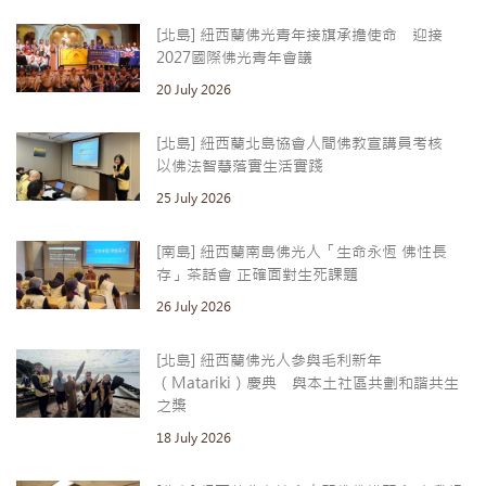
[北島] 紐西蘭佛光青年接旗承擔使命 迎接
2027國際佛光青年會議
20 July 2026
[北島] 紐西蘭北島協會人間佛教宣講員考核
以佛法智慧落實生活實踐
25 July 2026
[南島] 紐西蘭南島佛光人「生命永恆 佛性長
存」茶話會 正確面對生死課題
26 July 2026
[北島] 紐西蘭佛光人參與毛利新年
（Matariki）慶典 與本土社區共劃和諧共生
之槳
18 July 2026