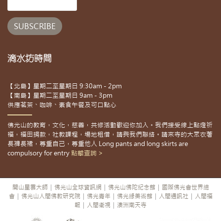
滴水坊時間
【北島】星期二至星期日 9:30am - 2pm
【南島】星期二至星期日 9am - 3pm
供應茗茶、咖啡、素食午餐及可口點心
佛光山的教育，文化，慈善，共修活動歡迎你加入。我們接受線上點燈祈
福，福田捐款，社教課程，場地租借，請與我們聯絡。請來寺的大眾衣著
長褲長裙，尊重自己，尊重他人 Long pants and long skirts are
compulsory for entry
點擊查詢 >
開山星雲大師
|
佛光山全球資訊網
|
佛光山佛陀紀念館
|
國際佛光會世界總
會
|
佛光山人間佛教研究院
|
佛光青年
|
佛光緣美術館
|
人間通訊社
|
人間福
報
|
人間衛視
|
澳洲南天寺