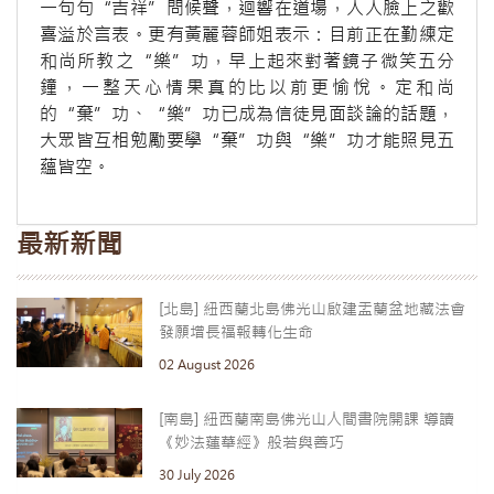
一句句“吉祥”問候聲，迴響在道場，人人臉上之歡
喜溢於言表。更有黃麗蓉師姐表示：目前正在勤練定
和尚所教之“樂”功，早上起來對著鏡子微笑五分
鐘，一整天心情果真的比以前更愉悅。定和尚
的“棄”功、“樂”功已成為信徒見面談論的話題，
大眾皆互相勉勵要學“棄”功與“樂”功才能照見五
蘊皆空。
最新新聞
[北島] 紐西蘭北島佛光山啟建盂蘭盆地藏法會
發願增長福報轉化生命
02 August 2026
[南島] 紐西蘭南島佛光山人間書院開課 導讀
《妙法蓮華經》般若與善巧
30 July 2026