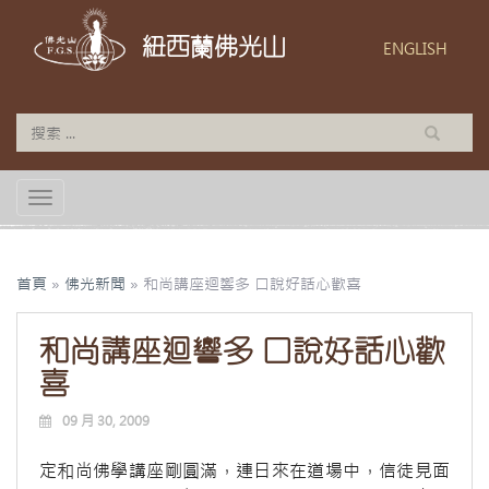
紐西蘭佛光山
ENGLISH
TOGGLE NAVIGATION
首頁
»
佛光新聞
»
和尚講座迴響多 口說好話心歡喜
和尚講座迴響多 口說好話心歡
喜
09 月 30, 2009
定和尚佛學講座剛圓滿，連日來在道場中，信徒見面