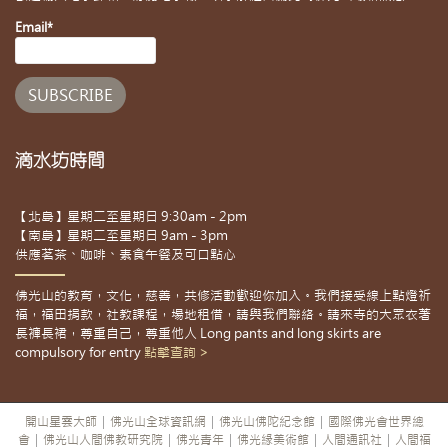
Email*
滴水坊時間
【北島】星期二至星期日 9:30am - 2pm
【南島】星期二至星期日 9am - 3pm
供應茗茶、咖啡、素食午餐及可口點心
佛光山的教育，文化，慈善，共修活動歡迎你加入。我們接受線上點燈祈
福，福田捐款，社教課程，場地租借，請與我們聯絡。請來寺的大眾衣著
長褲長裙，尊重自己，尊重他人 Long pants and long skirts are
compulsory for entry
點擊查詢 >
開山星雲大師
|
佛光山全球資訊網
|
佛光山佛陀紀念館
|
國際佛光會世界總
會
|
佛光山人間佛教研究院
|
佛光青年
|
佛光緣美術館
|
人間通訊社
|
人間福