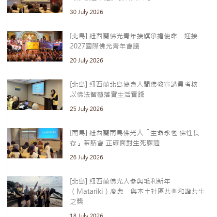
30 July 2026
[北島] 紐西蘭佛光青年接旗承擔使命 迎接
2027國際佛光青年會議
20 July 2026
[北島] 紐西蘭北島協會人間佛教宣講員考核
以佛法智慧落實生活實踐
25 July 2026
[南島] 紐西蘭南島佛光人「生命永恆 佛性長
存」茶話會 正確面對生死課題
26 July 2026
[北島] 紐西蘭佛光人參與毛利新年
（Matariki）慶典 與本土社區共劃和諧共生
之槳
18 July 2026