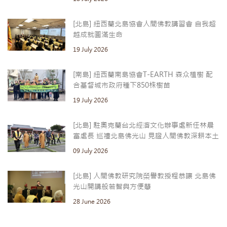
[北島] 紐西蘭北島協會人間佛教講習會 自我超
越成就圓滿生命
19 July 2026
[南島] 紐西蘭南島協會T-EARTH 森众植樹 配
合基督城市政府種下850株樹苗
19 July 2026
[北島] 駐奧克蘭台北經濟文化辦事處新任林晨
富處長 巡禮北島佛光山 見證人間佛教深耕本土
09 July 2026
[北島] 人間佛教研究院榮譽教授程恭讓 北島佛
光山開講般若智與方便慧
28 June 2026