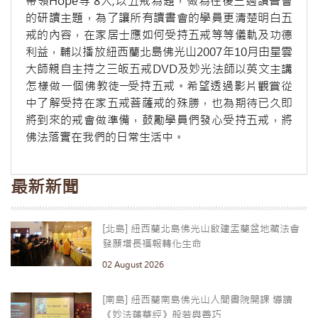
帶領Hope等 8人,以五戒為題，做為往後三週讀書會
的研讀主題，為了讓所有讀書會的學員更清楚明白五
戒的內容，在家居士應如何受持五戒等等儀軌及功德
利益，輔以播放紐西蘭北島佛光山2007年10月由星雲
大師親自主持之三皈五戒DVD及妙光法師以英文主講
怎樣做一個佛教徒─受持五戒。希望透過影片觀賞從
中了解受持在家五戒菩薩戒的殊勝，也為期待已久即
將到來的戒會做準備，鼓勵學員們發心受持五戒，將
佛法落實在我們的日常生活中。
最新新聞
[北島] 紐西蘭北島佛光山啟建盂蘭盆地藏法會
發願增長福報轉化生命
02 August 2026
[南島] 紐西蘭南島佛光山人間書院開課 導讀
《妙法蓮華經》般若與善巧