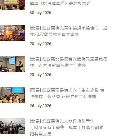
導讀《妙法蓮華經》般若與善巧
30 July 2026
[北島] 紐西蘭佛光青年接旗承擔使命 迎
接2027國際佛光青年會議
20 July 2026
[北島] 紐西蘭北島協會人間佛教宣講員考
核 以佛法智慧落實生活實踐
25 July 2026
[南島] 紐西蘭南島佛光人「生命永恆 佛
性長存」茶話會 正確面對生死課題
26 July 2026
[北島] 紐西蘭佛光人參與毛利新年
（Matariki）慶典 與本土社區共劃和
諧共生之槳