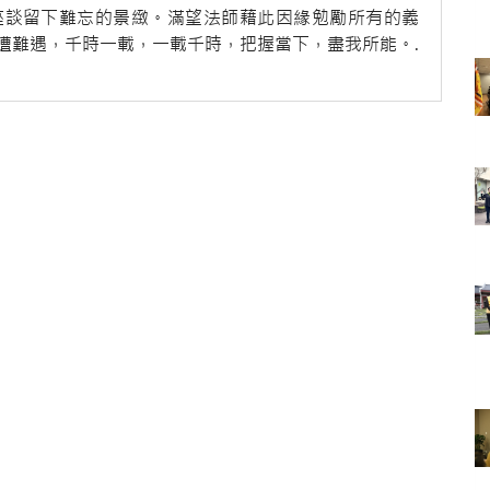
座談留下難忘的景緻。滿望法師藉此因緣勉勵所有的義
遭難遇，千時一載，一載千時，把握當下，盡我所能。.