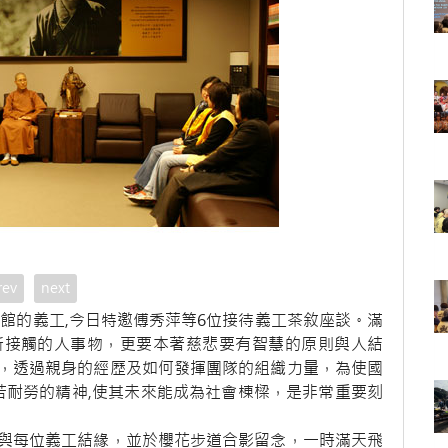
rev
next
館的義工,今日特邀傅秀萍等6位接待義工茶敘座談。滿
所接觸的人事物，更要本著慈悲要有智慧的原則與人結
，透過親身的經歷及如何發揮團隊的組織力量，為使國
苦耐勞的精神,使其未來能成為社會棟樑，是非常重要刻
與每位義工結緣，並於櫻花步道合影留念，一時滿天飛