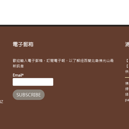
電子郵箱
歡迎輸入電子郵箱，訂閱電子報，以了解紐西蘭北島佛光山最
【
新訊息
【
供
Email*
佛
線
絡
pa
NZ