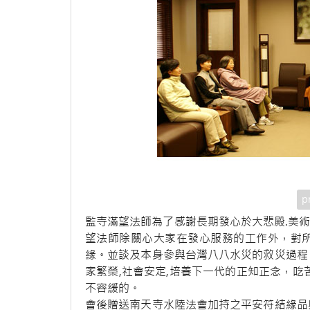
p
監寺滿望法師為了感謝長期發心於大悲殿.美術
望法師除關心大家在發心服務的工作外，對
緣。並談及本身參與台灣八八水災的救災過程
家繁榮,社會安定,培養下一代的正知正念，吃
不容緩的。
會後贈送南天寺水陸法會加持之平安符結緣品