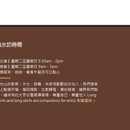
滴水坊時間
北島】星期二至星期日 9:30am - 2pm
南島】星期二至星期日 9am - 3pm
應茗茶、咖啡、素食午餐及可口點心
光山的教育，文化，慈善，共修活動歡迎你加入。我們接受
上點燈祈福，福田捐款，社教課程，場地租借，請與我們聯
。請來寺的大眾衣著長褲長裙，尊重自己，尊重他人 Long
nts and long skirts are compulsory for entry
點擊查詢 >