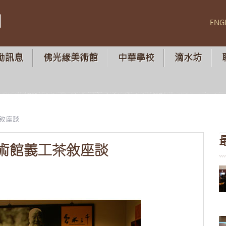
山
ENG
動訊息
佛光緣美術館
中華學校
滴水坊
敘座談
術館義工茶敘座談