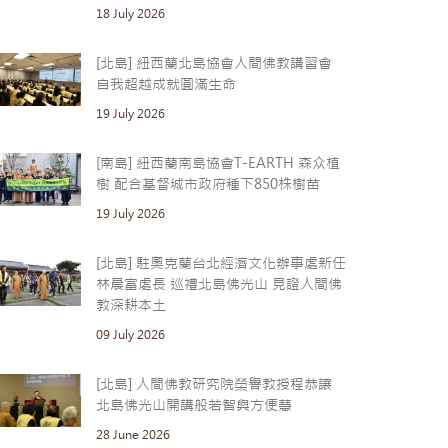
18 July 2026
[北島] 紐西蘭北島協會人間佛教講習會
自我超越成就圓滿生命
19 July 2026
[南島] 紐西蘭南島協會T-EARTH 森众植
樹 配合基督城市政府種下850株樹苗
19 July 2026
[北島] 駐奧克蘭台北經濟文化辦事處新任
林晨富處長 巡禮北島佛光山 見證人間佛
教深耕本土
09 July 2026
[北島] 人間佛教研究院榮譽教授程恭讓
北島佛光山開講般若智與方便慧
28 June 2026