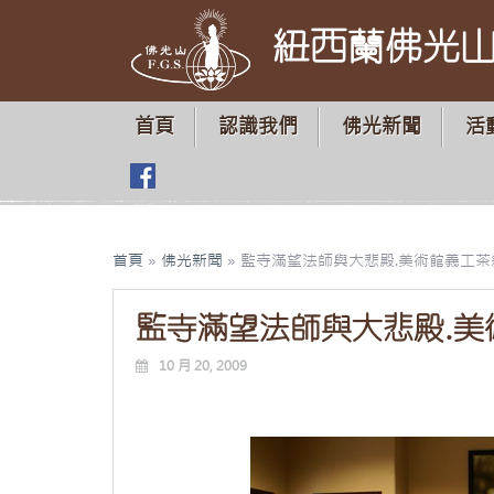
紐西蘭佛光
首頁
認識我們
佛光新聞
活
首頁
»
佛光新聞
»
監寺滿望法師與大悲殿.美術館義工茶
監寺滿望法師與大悲殿.美
10 月 20, 2009