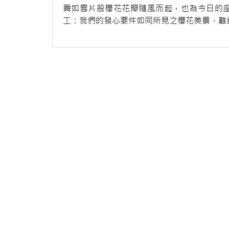
舞如雪片般櫻花花瓣隨風而起，也為今日的
工：我們的發心要件如同所見之櫻花美景，難