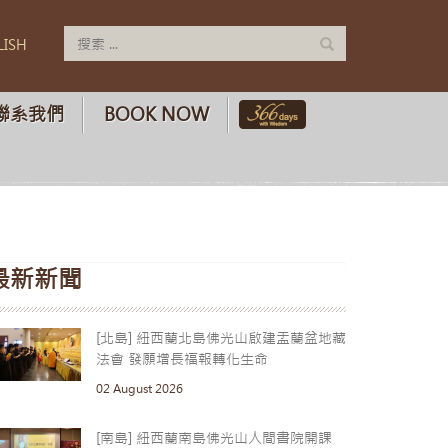
LISH
聯系我們
BOOK NOW
最新新聞
[北島] 紐西蘭北島佛光山啟建盂蘭盆地藏
法會 發願增長福報轉化生命
02 August 2026
[南島] 紐西蘭南島佛光山人間書院開課