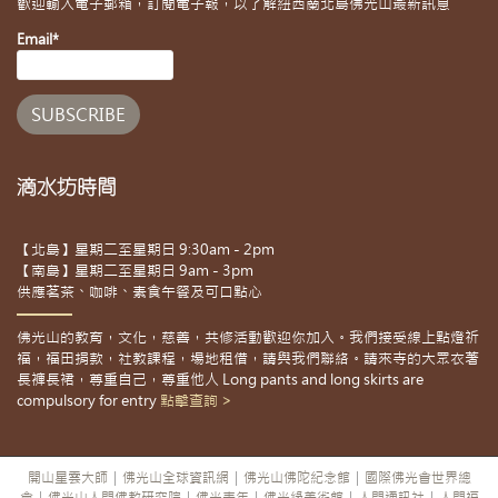
歡迎輸入電子郵箱，訂閱電子報，以了解紐西蘭北島佛光山最新訊息
Email*
滴水坊時間
【北島】星期二至星期日 9:30am - 2pm
【南島】星期二至星期日 9am - 3pm
供應茗茶、咖啡、素食午餐及可口點心
佛光山的教育，文化，慈善，共修活動歡迎你加入。我們接受線上點燈祈
福，福田捐款，社教課程，場地租借，請與我們聯絡。請來寺的大眾衣著
長褲長裙，尊重自己，尊重他人 Long pants and long skirts are
compulsory for entry
點擊查詢 >
開山星雲大師
|
佛光山全球資訊網
|
佛光山佛陀紀念館
|
國際佛光會世界總