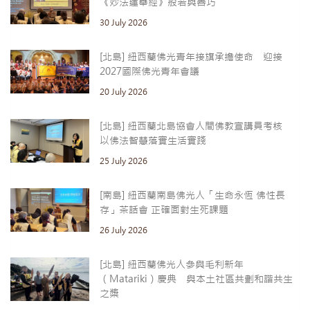
《妙法蓮華經》般若與善巧
30 July 2026
[北島] 紐西蘭佛光青年接旗承擔使命 迎接
2027國際佛光青年會議
20 July 2026
[北島] 紐西蘭北島協會人間佛教宣講員考核
以佛法智慧落實生活實踐
25 July 2026
[南島] 紐西蘭南島佛光人「生命永恆 佛性長
存」茶話會 正確面對生死課題
26 July 2026
[北島] 紐西蘭佛光人參與毛利新年
（Matariki）慶典 與本土社區共劃和諧共生
之槳