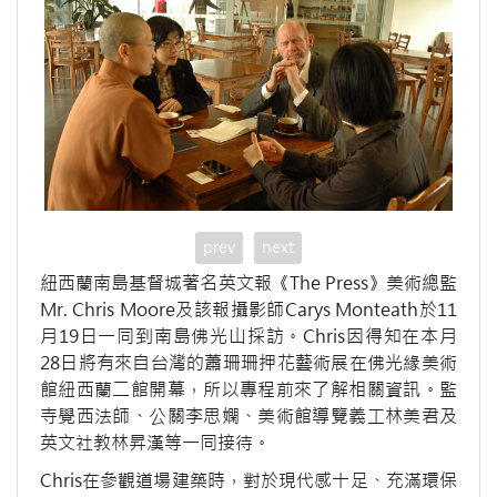
prev
next
紐西蘭南島基督城著名英文報《The Press》美術總監
Mr. Chris Moore及該報攝影師Carys Monteath於11
月19日一同到南島佛光山採訪。Chris因得知在本月
28日將有來自台灣的蕭珊珊押花藝術展在佛光緣美術
館紐西蘭二館開幕，所以專程前來了解相關資訊。監
寺覺西法師、公關李思嫻、美術館導覽義工林美君及
英文社教林昇漢等一同接待。
Chris在參觀道場建築時，對於現代感十足、充滿環保