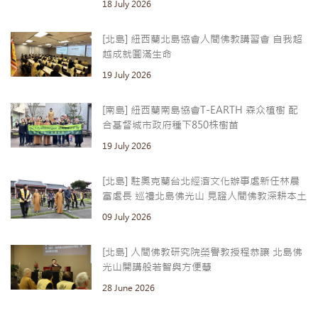
18 July 2026
[北島] 紐西蘭北島協會人間佛教講習會 自我超
越成就圓滿生命
19 July 2026
[南島] 紐西蘭南島協會T-EARTH 森众植樹 配
合基督城市政府種下850株樹苗
19 July 2026
[北島] 駐奧克蘭台北經濟文化辦事處新任林晨
富處長 巡禮北島佛光山 見證人間佛教深耕本土
09 July 2026
[北島] 人間佛教研究院榮譽教授程恭讓 北島佛
光山開講般若智與方便慧
28 June 2026