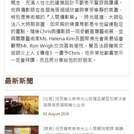
概念、充滿人性化的建築設計不斷表示驚訝與讚嘆。
他與攝影師在各個角落細細欣賞與享受寧靜的氛圍，
特別是美術館的『人間攝影展』、時光隧道、大師弘
法八大時期掛圖、如來殿的佛像等都是令他留連駐足
的重點。隨後Chris與攝影師一同參觀蛋雕藝術展，並
與雕雕藝術家Ms. Helena Kim及國際佛光會南島協會
顧問Mr. Ron Wrigh交流甚為愉悅。覺西法師贈英文
版師父上人《傳燈》一書予Chris，他非常地歡喜表示
一定會拜讀，而且將分享給他的好朋友。
最新新聞
[北島] 紐西蘭北島佛光山啟建盂蘭盆地藏法會
發願增長福報轉化生命
02 August 2026
[南島] 紐西蘭南島佛光山人間書院開課 導讀