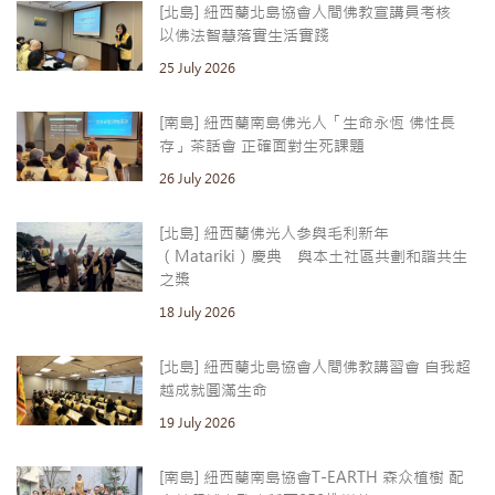
[北島] 紐西蘭北島協會人間佛教宣講員考核
以佛法智慧落實生活實踐
25 July 2026
[南島] 紐西蘭南島佛光人「生命永恆 佛性長
存」茶話會 正確面對生死課題
26 July 2026
[北島] 紐西蘭佛光人參與毛利新年
（Matariki）慶典 與本土社區共劃和諧共生
之槳
18 July 2026
[北島] 紐西蘭北島協會人間佛教講習會 自我超
越成就圓滿生命
19 July 2026
[南島] 紐西蘭南島協會T-EARTH 森众植樹 配