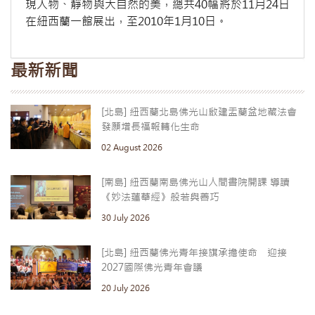
現人物、靜物與大自然的美，總共40幅將於11月24日
在紐西蘭一館展出，至2010年1月10日。
最新新聞
[北島] 紐西蘭北島佛光山啟建盂蘭盆地藏法會
發願增長福報轉化生命
02 August 2026
[南島] 紐西蘭南島佛光山人間書院開課 導讀
《妙法蓮華經》般若與善巧
30 July 2026
[北島] 紐西蘭佛光青年接旗承擔使命 迎接
2027國際佛光青年會議
20 July 2026