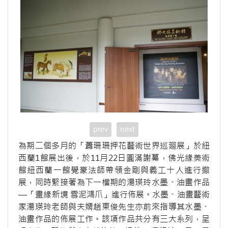
prev
next
為期二個多月的「蕭珊珊押花藝術世界巡廻展」於紐
西蘭1館展出後，於11月22日圓滿謝幕，佛光緣美術
館紐西蘭一館覺豪法師帶領金剛與義工十人進行撤
展，同時緊接著為下一檔期的湯瑛玲水墨、油畫作品
—「畫緣新境 雪泥鴻爪」進行佈展。水墨、油畫藝術
家湯瑛玲老師與夫婿趙東俊先生亦前來指導其水墨、
油畫作品的佈展工作。該項作品共分有三大系列，呈