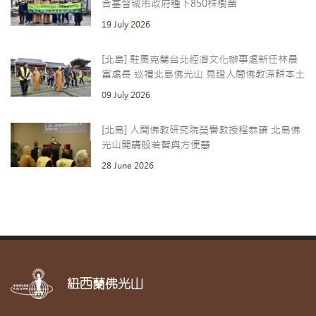
合基督城市政府種下850株樹苗
19 July 2026
[北島] 駐奧克蘭台北經濟文化辦事處新任林晨
富處長 巡禮北島佛光山 見證人間佛教深耕本土
09 July 2026
[北島] 人間佛教研究院榮譽教授程恭讓 北島佛
光山開講般若智與方便慧
28 June 2026
紐西蘭佛光山