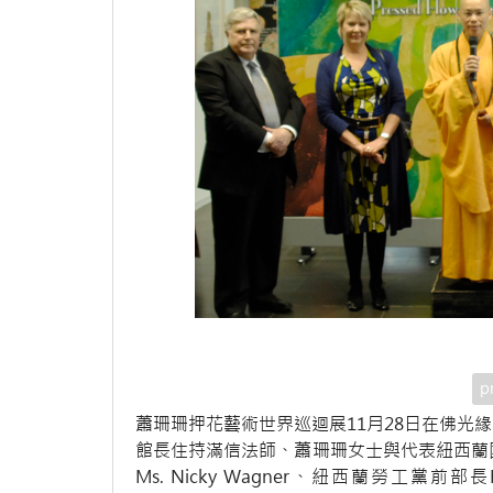
p
蕭珊珊押花藝術世界巡迴展11月28日在佛光
館長住持滿信法師、蕭珊珊女士與代表紐西蘭國家
Ms. Nicky Wagner、紐西蘭勞工黨前部長H