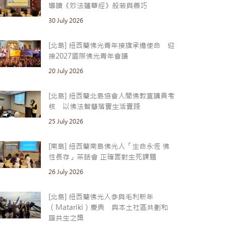
導讀《妙法蓮華經》般若與善巧
30 July 2026
[北島] 紐西蘭佛光青年接旗承擔使命 迎
接2027國際佛光青年會議
20 July 2026
[北島] 紐西蘭北島協會人間佛教宣講員考
核 以佛法智慧落實生活實踐
25 July 2026
[南島] 紐西蘭南島佛光人「生命永恆 佛
性長存」茶話會 正確面對生死課題
26 July 2026
[北島] 紐西蘭佛光人參與毛利新年
（Matariki）慶典 與本土社區共劃和
諧共生之槳