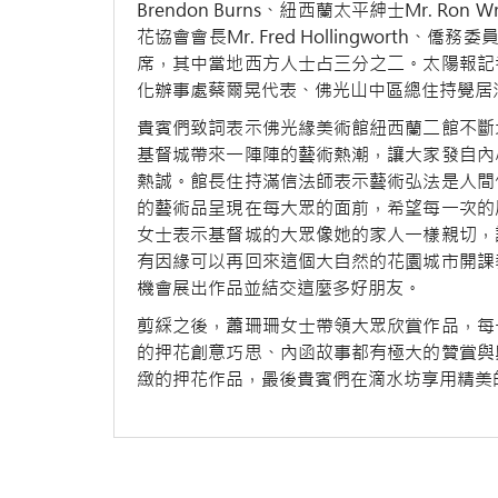
Brendon Burns、紐西蘭太平紳士Mr. Ro
花協會會長Mr. Fred Hollingwort
席，其中當地西方人士占三分之二。太陽報記
化辦事處蔡爾晃代表、佛光山中區總住持覺居
貴賓們致詞表示佛光緣美術館紐西蘭二館不斷
基督城帶來一陣陣的藝術熱潮，讓大家發自內
熱誠。館長住持滿信法師表示藝術弘法是人間
的藝術品呈現在每大眾的面前，希望每一次的
女士表示基督城的大眾像她的家人一樣親切，
有因緣可以再回來這個大自然的花園城市開課
機會展出作品並結交這麼多好朋友。
剪綵之後，蕭珊珊女士帶領大眾欣賞作品，每
的押花創意巧思、內函故事都有極大的贊賞與
緻的押花作品，最後貴賓們在滴水坊享用精美