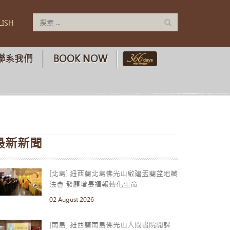
LISH
聯系我們
BOOK NOW
最新新聞
[北島] 紐西蘭北島佛光山啟建盂蘭盆地藏
法會 發願增長福報轉化生命
02 August 2026
[南島] 紐西蘭南島佛光山人間書院開課