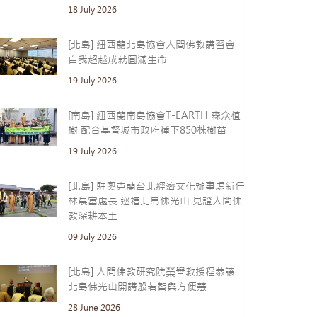
18 July 2026
[北島] 紐西蘭北島協會人間佛教講習會
自我超越成就圓滿生命
19 July 2026
[南島] 紐西蘭南島協會T-EARTH 森众植
樹 配合基督城市政府種下850株樹苗
19 July 2026
[北島] 駐奧克蘭台北經濟文化辦事處新任
林晨富處長 巡禮北島佛光山 見證人間佛
教深耕本土
09 July 2026
[北島] 人間佛教研究院榮譽教授程恭讓
北島佛光山開講般若智與方便慧
28 June 2026