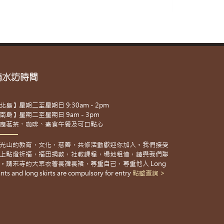
滴水坊時間
北島】星期二至星期日 9:30am - 2pm
南島】星期二至星期日 9am - 3pm
應茗茶、咖啡、素食午餐及可口點心
光山的教育，文化，慈善，共修活動歡迎你加入。我們接受
上點燈祈福，福田捐款，社教課程，場地租借，請與我們聯
。請來寺的大眾衣著長褲長裙，尊重自己，尊重他人 Long
nts and long skirts are compulsory for entry
點擊查詢 >