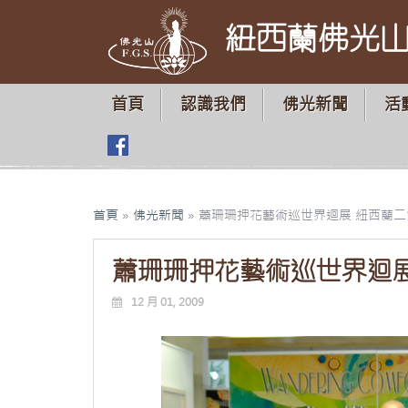
紐西蘭佛光
首頁
認識我們
佛光新聞
活
首頁
»
佛光新聞
»
蕭珊珊押花藝術巡世界迴展 紐西蘭
蕭珊珊押花藝術巡世界迴
12 月 01, 2009