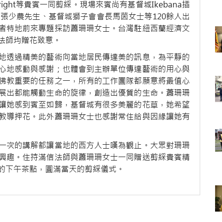
n Wright等貴賓一同剪綵。現場來賓尚有基督城Ikebana插
h、僑務委員張少農先生、基督城獅子會會長馬茵女士等120餘人出
者特地前來專題採訪蕭珊珊女士。台灣駐紐西蘭經濟文
法師均贈花致意。
地透過精美的藝術向當地居民傳達美的訊息，為平靜的
心地感動與感謝；也體會到主辦單位傳達藝術的用心與
佛教重要的任務之一，所有的工作團隊都願意將最值心
展出都能觸動生命的旋律，創造出優質的生命。蕭珊珊
讓她感到賓至如歸，基督城有很多美麗的花草，她希望
教導押花。此外蕭珊珊女士也感謝常住給與因緣讓她有
一次的講解都讓當地的西方人士嘆為觀止。大眾對珊珊
興趣。住持滿信法師與蕭珊珊女士一同贈送剪綵貴賓精
的下午茶點，圓滿當天的剪綵儀式。