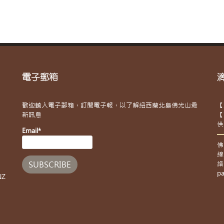
電子郵箱
歡迎輸入電子郵箱，訂閱電子報，以了解紐西蘭北島佛光山最
【
新訊息
【
供
Email*
佛
線
絡
pa
NZ