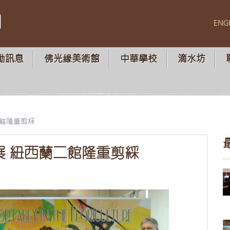
山
ENG
動訊息
佛光緣美術館
中華學校
滴水坊
二館隆重剪綵
展 紐西蘭二館隆重剪綵