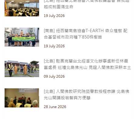
[北島] 紐西蘭北島協會人間佛教講習會 自我超
越成就圓滿生命
19 July 2026
[南島] 紐西蘭南島協會T-EARTH 森众植樹 配
合基督城市政府種下850株樹苗
19 July 2026
[北島] 駐奧克蘭台北經濟文化辦事處新任林晨
富處長 巡禮北島佛光山 見證人間佛教深耕本土
09 July 2026
[北島] 人間佛教研究院榮譽教授程恭讓 北島佛
光山開講般若智與方便慧
28 June 2026