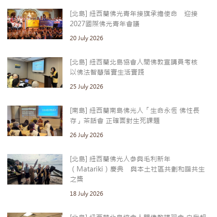
[北島] 紐西蘭佛光青年接旗承擔使命 迎接
2027國際佛光青年會議
20 July 2026
[北島] 紐西蘭北島協會人間佛教宣講員考核
以佛法智慧落實生活實踐
25 July 2026
[南島] 紐西蘭南島佛光人「生命永恆 佛性長
存」茶話會 正確面對生死課題
26 July 2026
[北島] 紐西蘭佛光人參與毛利新年
（Matariki）慶典 與本土社區共劃和諧共生
之槳
18 July 2026