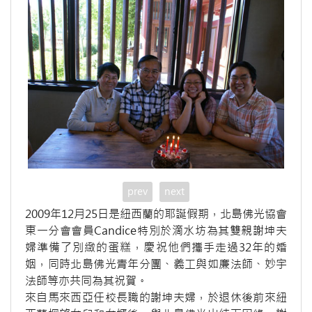
prev
next
2009年12月25日是紐西蘭的耶誕假期，北島佛光協會
東一分會會員Candice特別於滴水坊為其雙親謝坤夫
婦準備了別緻的蛋糕，慶祝他們攜手走過32年的婚
姻，同時北島佛光青年分團、義工與如廉法師、妙宇
法師等亦共同為其祝賀。
來自馬來西亞任校長職的謝坤夫婦，於退休後前來紐