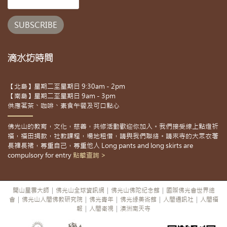
滴水坊時間
【北島】星期二至星期日 9:30am - 2pm
【南島】星期二至星期日 9am - 3pm
供應茗茶、咖啡、素食午餐及可口點心
佛光山的教育，文化，慈善，共修活動歡迎你加入。我們接受線上點燈祈
福，福田捐款，社教課程，場地租借，請與我們聯絡。請來寺的大眾衣著
長褲長裙，尊重自己，尊重他人 Long pants and long skirts are
compulsory for entry
點擊查詢 >
開山星雲大師
|
佛光山全球資訊網
|
佛光山佛陀紀念館
|
國際佛光會世界總
會
|
佛光山人間佛教研究院
|
佛光青年
|
佛光緣美術館
|
人間通訊社
|
人間福
報
|
人間衛視
|
澳洲南天寺