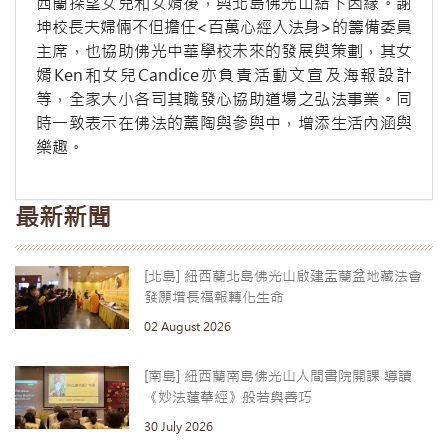
西蘭探望女兒和女婿後，與北島佛光山結下因緣。謝
坤校長夫婦倆不但擔任<百萬心經入法身>的籌備委員
主席，也協助佛光中華學校未來的發展與策劃，其女
婿Ken和女兒Candice亦負責活動文宣及海報設計
等，全家大小各司其職發心協助道場之弘法事業。同
時一致表示在佛法的薰陶與參與中，增添生活內涵與
樂趣。
最新新聞
[北島] 紐西蘭北島佛光山啟建盂蘭盆地藏法會
發願增長福報轉化生命
02 August 2026
[南島] 紐西蘭南島佛光山人間書院開課 導讀
《妙法蓮華經》般若與善巧
30 July 2026