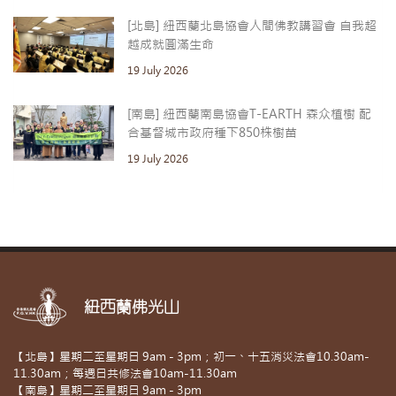
[北島] 紐西蘭北島協會人間佛教講習會 自我超
越成就圓滿生命
19 July 2026
[南島] 紐西蘭南島協會T-EARTH 森众植樹 配
合基督城市政府種下850株樹苗
19 July 2026
紐西蘭佛光山
【北島】星期二至星期日 9am - 3pm；初一、十五消災法會10.30am-
11.30am；每週日共修法會10am-11.30am
【南島】星期二至星期日 9am - 3pm