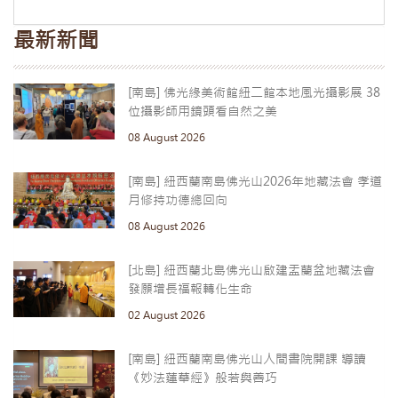
最新新聞
[南島] 佛光緣美術館紐二館本地風光攝影展 38
位攝影師用鏡頭看自然之美
08 August 2026
[南島] 紐西蘭南島佛光山2026年地藏法會 孝道
月修持功德總回向
08 August 2026
[北島] 紐西蘭北島佛光山啟建盂蘭盆地藏法會
發願增長福報轉化生命
02 August 2026
[南島] 紐西蘭南島佛光山人間書院開課 導讀
《妙法蓮華經》般若與善巧