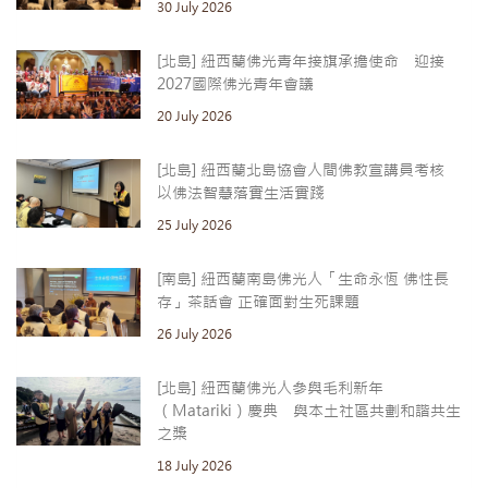
30 July 2026
[北島] 紐西蘭佛光青年接旗承擔使命 迎接
2027國際佛光青年會議
20 July 2026
[北島] 紐西蘭北島協會人間佛教宣講員考核
以佛法智慧落實生活實踐
25 July 2026
[南島] 紐西蘭南島佛光人「生命永恆 佛性長
存」茶話會 正確面對生死課題
26 July 2026
[北島] 紐西蘭佛光人參與毛利新年
（Matariki）慶典 與本土社區共劃和諧共生
之槳
18 July 2026