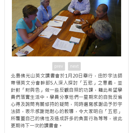
prev
next
北島佛光山英文讀書會於1月20日舉行，由妙宇法師
帶領英文分會幹部5人深入探討「五慾」之意義，並
針對「財與色」做一些反觀自照的功課，籍此希望學
員們落實生活中。學員分享他們一星期來的自我反省
心得及詢問有關修持的疑問，同時選寫感謝函予妙宇
法師，表示感謝她耐心的教導，令大家明白「五慾」
所覆蓋自己的佛性及造成許多的負面行為等等，彼此
更期待下一次的讀書會。