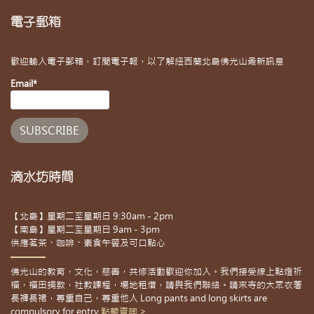
電子郵箱
歡迎輸入電子郵箱，訂閱電子報，以了解紐西蘭北島佛光山最新訊息
Email*
滴水坊時間
【北島】星期二至星期日 9:30am - 2pm
【南島】星期二至星期日 9am - 3pm
供應茗茶、咖啡、素食午餐及可口點心
佛光山的教育，文化，慈善，共修活動歡迎你加入。我們接受線上點燈祈
福，福田捐款，社教課程，場地租借，請與我們聯絡。請來寺的大眾衣著
長褲長裙，尊重自己，尊重他人 Long pants and long skirts are
compulsory for entry
點擊查詢 >