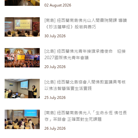
02 August 2026
[南島] 紐西蘭南島佛光山人間書院開課 導讀
《妙法蓮華經》般若與善巧
30 July 2026
[北島] 紐西蘭佛光青年接旗承擔使命 迎接
2027國際佛光青年會議
20 July 2026
[北島] 紐西蘭北島協會人間佛教宣講員考核
以佛法智慧落實生活實踐
25 July 2026
[南島] 紐西蘭南島佛光人「生命永恆 佛性長
存」茶話會 正確面對生死課題
26 July 2026