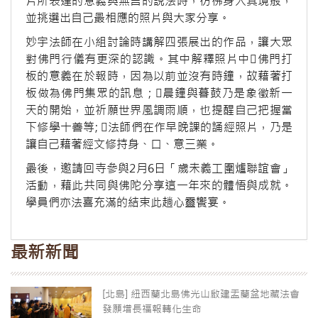
片所表達的意義與無言的說法時，彷彿身入其境般，
並挑選出自己最相應的照片與大家分享。
妙宇法師在小組討論時講解四張展出的作品，讓大眾
對佛門行儀有更深的認識。其中解釋照片中佛門打
板的意義在於報時，因為以前並沒有時鐘，故藉著打
板做為佛門集眾的訊息；晨鐘與暮鼓乃是象徵新一
天的開始，並祈願世界風調雨順，也提醒自己把握當
下修學十善等; 法師們在作早晚課的誦經照片，乃是
讓自己藉著經文修持身、口、意三業。
最後，邀請回寺參與2月6日「歲未義工圍爐聯誼會」
活動，藉此共同與佛陀分享這一年來的體悟與成就。
學員們亦法喜充滿的結束此趟心靈饗宴。
最新新聞
[北島] 紐西蘭北島佛光山啟建盂蘭盆地藏法會
發願增長福報轉化生命