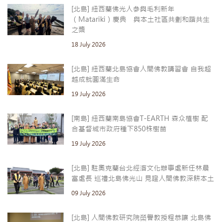
[北島] 紐西蘭佛光人參與毛利新年
（Matariki）慶典 與本土社區共劃和諧共生
之槳
18 July 2026
[北島] 紐西蘭北島協會人間佛教講習會 自我超
越成就圓滿生命
19 July 2026
[南島] 紐西蘭南島協會T-EARTH 森众植樹 配
合基督城市政府種下850株樹苗
19 July 2026
[北島] 駐奧克蘭台北經濟文化辦事處新任林晨
富處長 巡禮北島佛光山 見證人間佛教深耕本土
09 July 2026
[北島] 人間佛教研究院榮譽教授程恭讓 北島佛