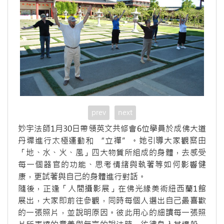
prev
next
妙宇法師1月30日帶領英文共修會6位學員於成佛大道
丹墀進行太極運動和 “立禪”。她引導大家觀察由
「地、水、火、風」四大物質所組成的身體，去感受
每一個器官的功能、思考情緒與執著等如何影響健
康，更試著與自己的身體進行對話。
隨後，正逢「人間攝影展」在佛光緣美術紐西蘭1館
展出，大家即前往參觀，同時每個人選出自己最喜歡
的一張照片，並說明原因。彼此用心的細讀每一張照