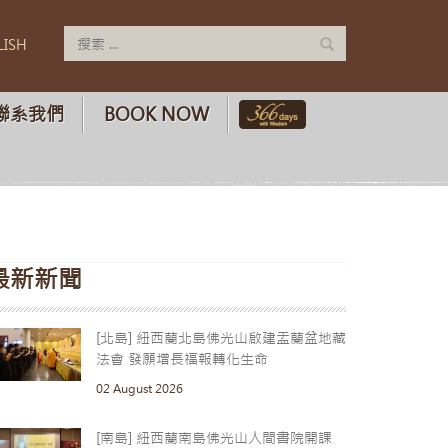
LISH
聯系我們
BOOK NOW
最新新聞
[北島] 紐西蘭北島佛光山啟建盂蘭盆地藏
法會 發願增長福報轉化生命
02 August 2026
[南島] 紐西蘭南島佛光山人間書院開課