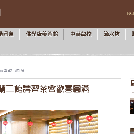
山
ENG
動訊息
佛光緣美術館
中華學校
滴水坊
習茶會歡喜圓滿
西蘭二館講習茶會歡喜圓滿