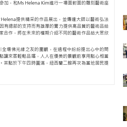
，和Ms Helena Kim進行一場面對面的雕刻藝術座
elena提供精采的作品展出，並傳達大師以藝術弘法
，因有總部的支持而有雄厚的實力提供高品質的藝術品給
家合作，將在未來的檔期介紹不同的藝術作品給大眾欣
吸引全場佛光緣之友的圍觀，在過程中紛紛提出心中的問
點讓來客輕鬆品嚐，人人在優美的景觀前享用點心相當
。茶點於下午四時圓滿，紐西蘭二館再次為當地居民提