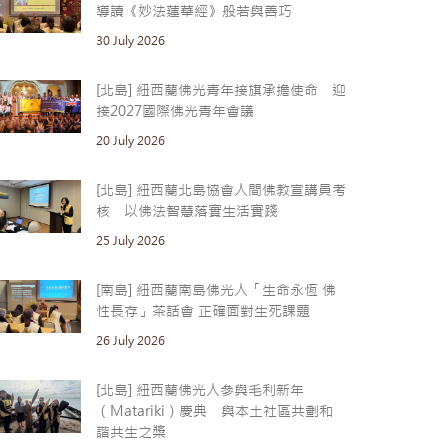
導讀《妙法蓮華經》般若與善巧
30 July 2026
[北島] 紐西蘭佛光青年接旗承擔使命 迎
接2027國際佛光青年會議
20 July 2026
[北島] 紐西蘭北島協會人間佛教宣講員考
核 以佛法智慧落實生活實踐
25 July 2026
[南島] 紐西蘭南島佛光人「生命永恆 佛
性長存」茶話會 正確面對生死課題
26 July 2026
[北島] 紐西蘭佛光人參與毛利新年
（Matariki）慶典 與本土社區共劃和
諧共生之槳