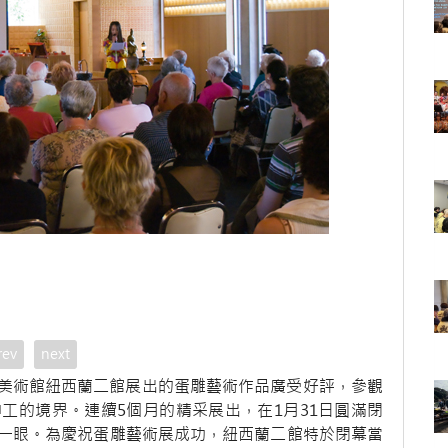
rev
next
於佛光緣美術館紐西蘭二館展出的蛋雕藝術作品廣受好評，參觀
工的境界。連續5個月的精采展出，在1月31日圓滿閉
一眼。為慶祝蛋雕藝術展成功，紐西蘭二館特於閉幕當