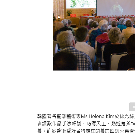
p
韓國著名蛋雕藝術家Ms Helena Kim
者讚歎作品手法細膩、巧奪天工、幾近鬼斧神
幕，許多藝術愛好者特趕在閉幕前回到來再看