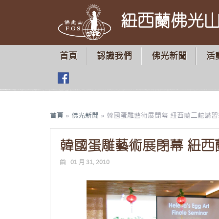
紐西蘭佛光
首頁
認識我們
佛光新聞
活
首頁
»
佛光新聞
»
韓國蛋雕藝術展閉幕 紐西蘭二館講
韓國蛋雕藝術展閉幕 紐
01 月 31, 2010