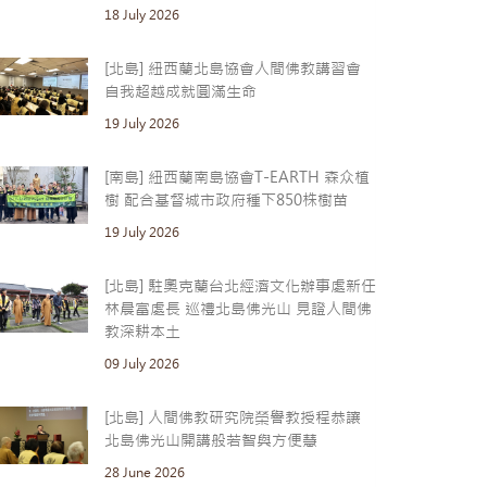
18 July 2026
[北島] 紐西蘭北島協會人間佛教講習會
自我超越成就圓滿生命
19 July 2026
[南島] 紐西蘭南島協會T-EARTH 森众植
樹 配合基督城市政府種下850株樹苗
19 July 2026
[北島] 駐奧克蘭台北經濟文化辦事處新任
林晨富處長 巡禮北島佛光山 見證人間佛
教深耕本土
09 July 2026
[北島] 人間佛教研究院榮譽教授程恭讓
北島佛光山開講般若智與方便慧
28 June 2026