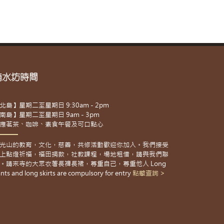
滴水坊時間
北島】星期二至星期日 9:30am - 2pm
南島】星期二至星期日 9am - 3pm
應茗茶、咖啡、素食午餐及可口點心
光山的教育，文化，慈善，共修活動歡迎你加入。我們接受
上點燈祈福，福田捐款，社教課程，場地租借，請與我們聯
。請來寺的大眾衣著長褲長裙，尊重自己，尊重他人 Long
nts and long skirts are compulsory for entry
點擊查詢 >