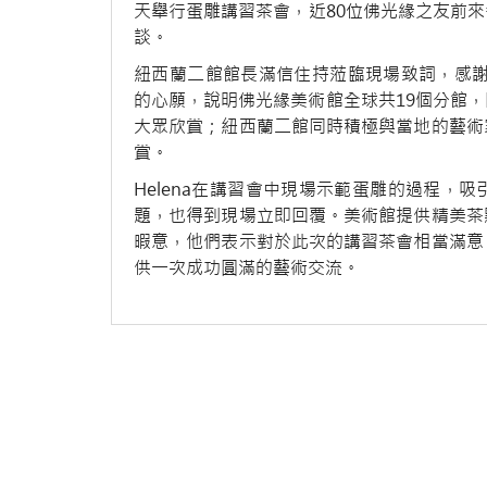
天舉行蛋雕講習茶會，近80位佛光緣之友前來參加
談。
紐西蘭二館館長滿信住持蒞臨現場致詞，感謝H
的心願，說明佛光緣美術館全球共19個分館
大眾欣賞；紐西蘭二館同時積極與當地的藝術
賞。
Helena在講習會中現場示範蛋雕的過程，
題，也得到現場立即回覆。美術館提供精美茶
暇意，他們表示對於此次的講習茶會相當滿意
供一次成功圓滿的藝術交流。