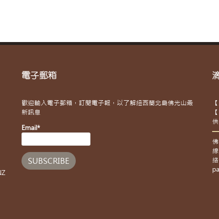
電子郵箱
歡迎輸入電子郵箱，訂閱電子報，以了解紐西蘭北島佛光山最
【
新訊息
【
供
Email*
佛
線
絡
pa
NZ