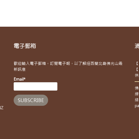
電子郵箱
歡迎輸入電子郵箱，訂閱電子報，以了解紐西蘭北島佛光山最
【
新訊息
【
供
Email*
佛
線
絡
pa
NZ