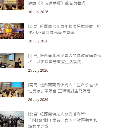
導讀《妙法蓮華經》般若與善巧
30 July 2026
[北島] 紐西蘭佛光青年接旗承擔使命 迎
接2027國際佛光青年會議
20 July 2026
[北島] 紐西蘭北島協會人間佛教宣講員考
核 以佛法智慧落實生活實踐
25 July 2026
[南島] 紐西蘭南島佛光人「生命永恆 佛
性長存」茶話會 正確面對生死課題
26 July 2026
[北島] 紐西蘭佛光人參與毛利新年
（Matariki）慶典 與本土社區共劃和
諧共生之槳