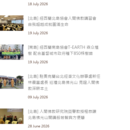
18 July 2026
[北島] 紐西蘭北島協會人間佛教講習會
自我超越成就圓滿生命
19 July 2026
[南島] 紐西蘭南島協會T-EARTH 森众植
樹 配合基督城市政府種下850株樹苗
19 July 2026
[北島] 駐奧克蘭台北經濟文化辦事處新任
林晨富處長 巡禮北島佛光山 見證人間佛
教深耕本土
09 July 2026
[北島] 人間佛教研究院榮譽教授程恭讓
北島佛光山開講般若智與方便慧
28 June 2026