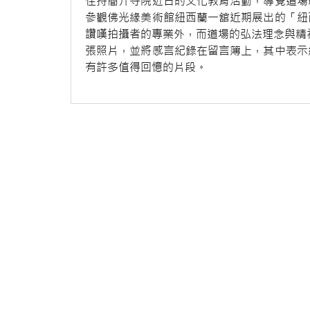
住持簡介寺院近日的文化教育活動，導覽道場
參觀佛光緣美術館紐西蘭一舘近期展出的「紐
讚嘆拍攝者的專業外，而道場的弘法理念與精
張照片，並將感言紀錄在留言簿上，其中表示
有許多值得回憶的片段。