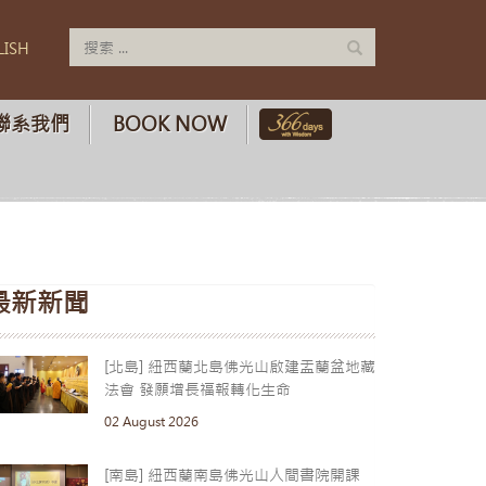
LISH
聯系我們
BOOK NOW
最新新聞
[北島] 紐西蘭北島佛光山啟建盂蘭盆地藏
法會 發願增長福報轉化生命
02 August 2026
[南島] 紐西蘭南島佛光山人間書院開課