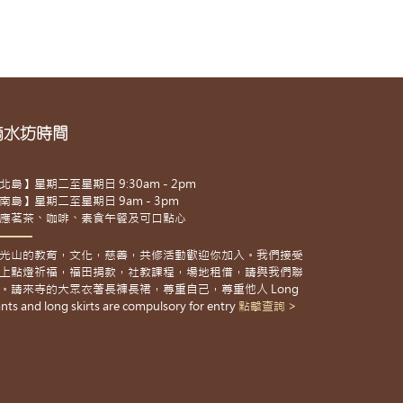
滴水坊時間
北島】星期二至星期日 9:30am - 2pm
南島】星期二至星期日 9am - 3pm
應茗茶、咖啡、素食午餐及可口點心
光山的教育，文化，慈善，共修活動歡迎你加入。我們接受
上點燈祈福，福田捐款，社教課程，場地租借，請與我們聯
。請來寺的大眾衣著長褲長裙，尊重自己，尊重他人 Long
nts and long skirts are compulsory for entry
點擊查詢 >