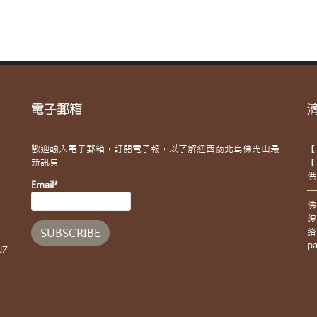
電子郵箱
歡迎輸入電子郵箱，訂閱電子報，以了解紐西蘭北島佛光山最
【
新訊息
【
供
Email*
佛
線
絡
pa
NZ