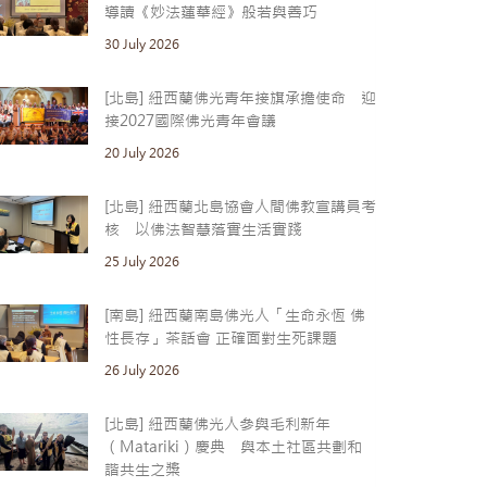
導讀《妙法蓮華經》般若與善巧
30 July 2026
[北島] 紐西蘭佛光青年接旗承擔使命 迎
接2027國際佛光青年會議
20 July 2026
[北島] 紐西蘭北島協會人間佛教宣講員考
核 以佛法智慧落實生活實踐
25 July 2026
[南島] 紐西蘭南島佛光人「生命永恆 佛
性長存」茶話會 正確面對生死課題
26 July 2026
[北島] 紐西蘭佛光人參與毛利新年
（Matariki）慶典 與本土社區共劃和
諧共生之槳