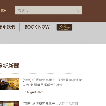
LISH
聯系我們
BOOK NOW
最新新聞
[北島] 紐西蘭北島佛光山啟建盂蘭盆地藏
法會 發願增長福報轉化生命
02 August 2026
[南島] 紐西蘭南島佛光山人間書院開課