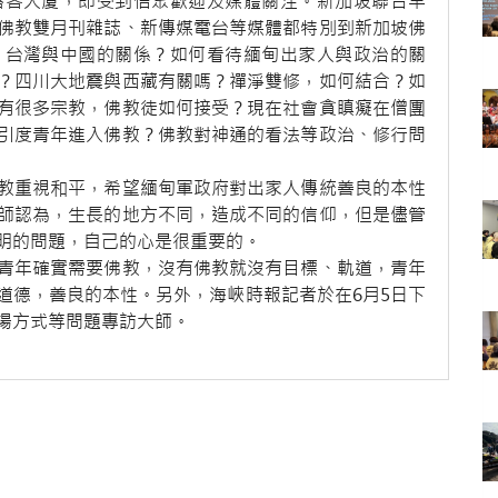
搭客大廈，即受到信眾歡迎及媒體關注。新加坡聯合早
佛教雙月刊雜誌、新傳媒電台等媒體都特別到新加坡佛
，台灣與中國的關係？如何看待緬甸出家人與政治的關
？四川大地震與西藏有關嗎？禪淨雙修，如何結合？如
有很多宗教，佛教徒如何接受？現在社會貪瞋癡在僧團
引度青年進入佛教？佛教對神通的看法等政治、修行問
教重視和平，希望緬甸軍政府對出家人傳統善良的本性
師認為，生長的地方不同，造成不同的信仰，但是儘管
明的問題，自己的心是很重要的。
青年確實需要佛教，沒有佛教就沒有目標、軌道，青年
道德，善良的本性。另外，海峽時報記者於在6月5日下
揚方式等問題專訪大師。