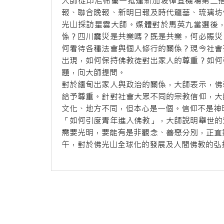
大師從印尼棉蘭一抵達新加坡樟宜機場第二
報、聯合晚報、新明日報及時代龍華、琉璃坊
光山採訪星雲大師。媒體對於馬英九當選後
係？四川震災是共業嗎？既是共業，何必賑災
何看待各種法會與個人修行的關係？現今社會
出現，如何保持佛教徒對出家人的尊重？如何
題，向大師提問。
對於緬甸出家人與政治的關係，大師表示，佛
給予尊重。針對社會大眾不同的宗教信仰，大
文化、地方不同，但本心是一個。信仰不是神
「如何引度青年進入佛教」，大師說明舉世的
需要光明，要能有是非觀念、善惡分別，正直
午，對於佛光山全球化的發展及人間佛教的弘