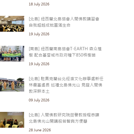
18 July 2026
[北島] 紐西蘭北島協會人間佛教講習會
自我超越成就圓滿生命
19 July 2026
[南島] 紐西蘭南島協會T-EARTH 森众植
樹 配合基督城市政府種下850株樹苗
19 July 2026
[北島] 駐奧克蘭台北經濟文化辦事處新任
林晨富處長 巡禮北島佛光山 見證人間佛
教深耕本土
09 July 2026
[北島] 人間佛教研究院榮譽教授程恭讓
北島佛光山開講般若智與方便慧
28 June 2026