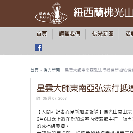
紐西蘭佛光
首頁
認識我們
佛光新聞
活
首頁
»
佛光新聞
»
星雲大師東南亞弘法行抵達新加坡備
星雲大師東南亞弘法行抵
06 月 07, 2008
【人間社記者心見新加坡報導】佛光山開山宗
6月6日晚上將在新加坡室內體育館主持三皈五
落成揭碑典禮。