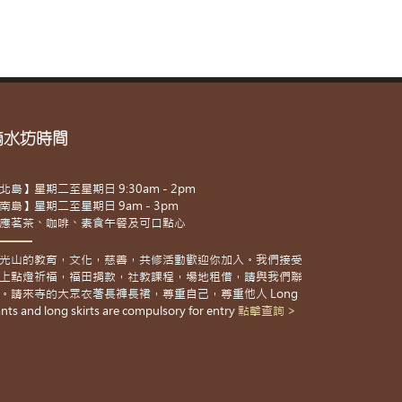
滴水坊時間
北島】星期二至星期日 9:30am - 2pm
南島】星期二至星期日 9am - 3pm
應茗茶、咖啡、素食午餐及可口點心
光山的教育，文化，慈善，共修活動歡迎你加入。我們接受
上點燈祈福，福田捐款，社教課程，場地租借，請與我們聯
。請來寺的大眾衣著長褲長裙，尊重自己，尊重他人 Long
nts and long skirts are compulsory for entry
點擊查詢 >