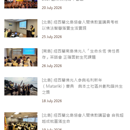
20 July 2026
[北島] 紐西蘭北島協會人間佛教宣講員考核
以佛法智慧落實生活實踐
25 July 2026
[南島] 紐西蘭南島佛光人「生命永恆 佛性長
存」茶話會 正確面對生死課題
26 July 2026
[北島] 紐西蘭佛光人參與毛利新年
（Matariki）慶典 與本土社區共劃和諧共生
之槳
18 July 2026
[北島] 紐西蘭北島協會人間佛教講習會 自我超
越成就圓滿生命
19 July 2026