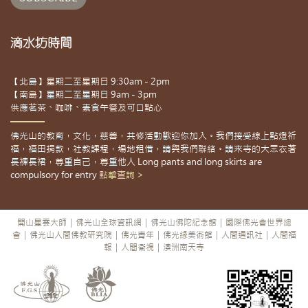
滴水坊時間
【北島】星期二至星期日 9:30am - 2pm
【南島】星期二至星期日 9am - 3pm
供應茗茶、咖啡、素食午餐及可口點心
佛光山的教育，文化，慈善，共修活動歡迎你加入。我們接受線上點燈祈
福，福田捐款，社教課程，場地租借，請與我們聯絡。請來寺的大眾衣著
長褲長裙，尊重自己，尊重他人 Long pants and long skirts are
compulsory for entry
點擊查詢 >
開山星雲大師
|
佛光山全球資訊網
|
佛光山佛陀紀念館
|
國際佛光會世界總
會
|
佛光山人間佛教研究院
|
佛光青年
|
佛光緣美術館
|
人間通訊社
|
人間福
報
|
人間衛視
|
澳洲南天寺