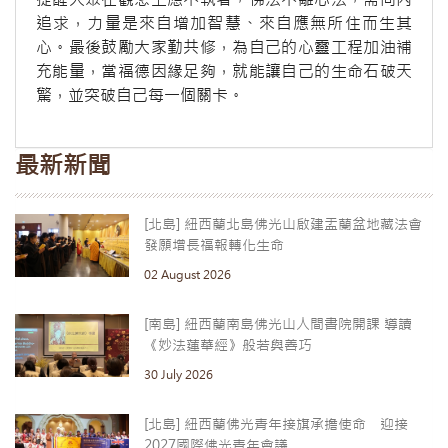
追求，力量是來自增加智慧、來自應無所住而生其
心。最後鼓勵大家勤共修，為自己的心靈工程加油補
充能量，當福德因緣足夠，就能讓自己的生命石破天
驚，並突破自己每一個關卡。
最新新聞
[北島] 紐西蘭北島佛光山啟建盂蘭盆地藏法會
發願增長福報轉化生命
02 August 2026
[南島] 紐西蘭南島佛光山人間書院開課 導讀
《妙法蓮華經》般若與善巧
30 July 2026
[北島] 紐西蘭佛光青年接旗承擔使命 迎接
2027國際佛光青年會議