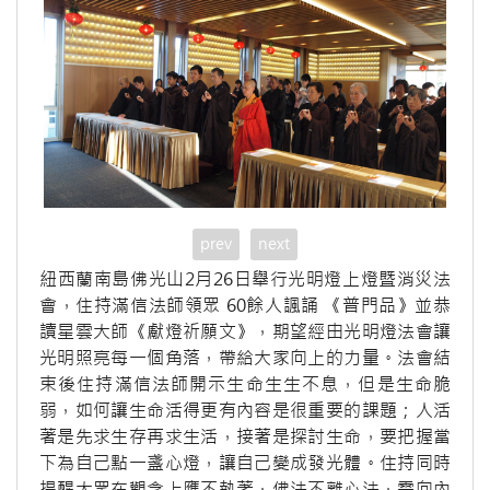
prev
next
紐西蘭南島佛光山2月26日舉行光明燈上燈暨消災法
會，住持滿信法師領眾 60餘人諷誦 《普門品》並恭
讀星雲大師《獻燈祈願文》，期望經由光明燈法會讓
光明照亮每一個角落，帶給大家向上的力量。法會結
束後住持滿信法師開示生命生生不息，但是生命脆
弱，如何讓生命活得更有內容是很重要的課題；人活
著是先求生存再求生活，接著是探討生命，要把握當
下為自己點一盞心燈，讓自己變成發光體。住持同時
提醒大眾在觀念上應不執著，佛法不離心法，需向內