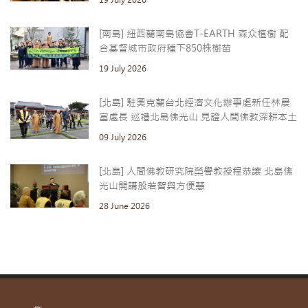
[南島] 紐西蘭南島協會T-EARTH 森众植樹 配
合基督城市政府種下850株樹苗
19 July 2026
[北島] 駐奧克蘭台北經濟文化辦事處新任林晨
富處長 巡禮北島佛光山 見證人間佛教深耕本土
09 July 2026
[北島] 人間佛教研究院榮譽教授程恭讓 北島佛
光山開講般若智與方便慧
28 June 2026