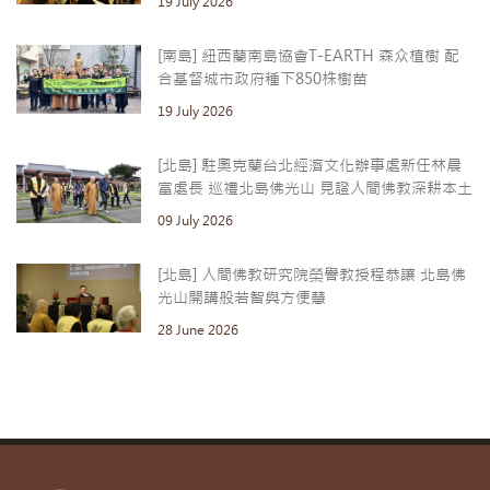
19 July 2026
[南島] 紐西蘭南島協會T-EARTH 森众植樹 配
合基督城市政府種下850株樹苗
19 July 2026
[北島] 駐奧克蘭台北經濟文化辦事處新任林晨
富處長 巡禮北島佛光山 見證人間佛教深耕本土
09 July 2026
[北島] 人間佛教研究院榮譽教授程恭讓 北島佛
光山開講般若智與方便慧
28 June 2026