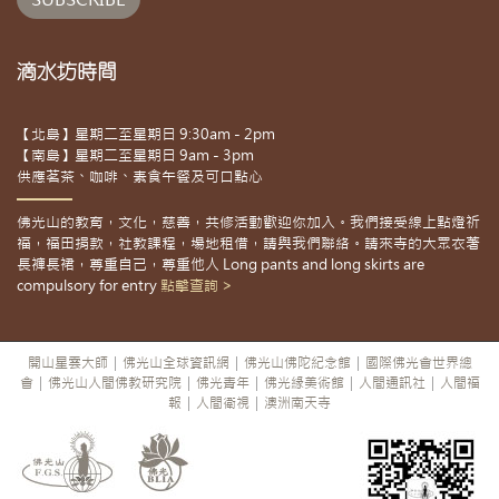
滴水坊時間
【北島】星期二至星期日 9:30am - 2pm
【南島】星期二至星期日 9am - 3pm
供應茗茶、咖啡、素食午餐及可口點心
佛光山的教育，文化，慈善，共修活動歡迎你加入。我們接受線上點燈祈
福，福田捐款，社教課程，場地租借，請與我們聯絡。請來寺的大眾衣著
長褲長裙，尊重自己，尊重他人 Long pants and long skirts are
compulsory for entry
點擊查詢 >
開山星雲大師
|
佛光山全球資訊網
|
佛光山佛陀紀念館
|
國際佛光會世界總
會
|
佛光山人間佛教研究院
|
佛光青年
|
佛光緣美術館
|
人間通訊社
|
人間福
報
|
人間衛視
|
澳洲南天寺