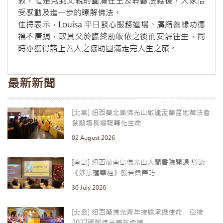
教，但是見到父親的圓滿往生及聆聽法義後，大家倍
受感動及進一步的瞭解佛法。
住持表示，Louisa 平日發心服務道場、廣結善緣功德
福不唐捐，故其父於臨終前皈依之後而安詳往生，同
時亦獲得諸上善人之協助圓滿走完人生之旅。
最新新聞
[北島] 紐西蘭北島佛光山啟建盂蘭盆地藏法會
發願增長福報轉化生命
02 August 2026
[南島] 紐西蘭南島佛光山人間書院開課 導讀
《妙法蓮華經》般若與善巧
30 July 2026
[北島] 紐西蘭佛光青年接旗承擔使命 迎接
2027國際佛光青年會議