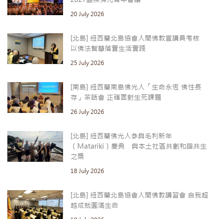
20 July 2026
[北島] 紐西蘭北島協會人間佛教宣講員考核
以佛法智慧落實生活實踐
25 July 2026
[南島] 紐西蘭南島佛光人「生命永恆 佛性長
存」茶話會 正確面對生死課題
26 July 2026
[北島] 紐西蘭佛光人參與毛利新年
（Matariki）慶典 與本土社區共劃和諧共生
之槳
18 July 2026
[北島] 紐西蘭北島協會人間佛教講習會 自我超
越成就圓滿生命