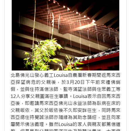
北島佛光山發心義工Louisa自農曆新春期間返馬來西
亞探望病危的父親後，於3月20日下午前來禮佛銷
假，並與住持滿信法師、監寺滿望法師與住眾義工等
12人分享父親圓滿往生事蹟。Louisa表示自回馬來西
亞後，即邀請馬來西亞佛光山永益法師為臥病在床的
父親皈依，其父於皈依後不久即安詳往生，同時馬來
西亞總住持覺誠法師亦隨緣為其助念誦經，並且向家
屬開示佛法義理。雖然Louisa的家人與親友都篤信道