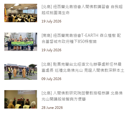
[北島] 紐西蘭北島協會人間佛教講習會 自我超
越成就圓滿生命
19 July 2026
[南島] 紐西蘭南島協會T-EARTH 森众植樹 配
合基督城市政府種下850株樹苗
19 July 2026
[北島] 駐奧克蘭台北經濟文化辦事處新任林晨
富處長 巡禮北島佛光山 見證人間佛教深耕本土
09 July 2026
[北島] 人間佛教研究院榮譽教授程恭讓 北島佛
光山開講般若智與方便慧
28 June 2026