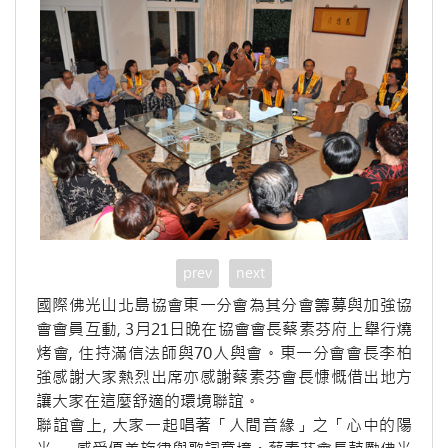
prev
next
國際佛光山北島協會東一分會為其分會籌募與加強協
會會員互動, 3月21日晚在協會會長蔡素芬府上舉行燒
烤會, 住持滿信法師與70人與會。東一分會會長李柏
強感謝大家熱烈出席亦感謝蔡素芬會長慷慨借出地方
讓大家在這麼舒適的環境聯誼。
聯誼會上, 大家一起唱著「人間音緣」之「心中的陽