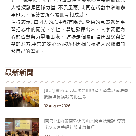
光」, 感受優美旋律與歌詞意境。蔡素芬會長鼓勵佛光
人繼續發揮團隊力量, 不畏風雨, 共同在活動中增加辦
事能力、廣結善緣並彼此互相成就。
住持表示, 每個人的心中都有陽光, 學佛的意義就是學
習把心中的陽光、佛性、潛能發揮出來。大家要把內
心的智慧與力量唱出來。 道場是個累計福德因緣與智
慧的地方,平常的發心必定功不唐捐並祝福大家繼續開
發自己的潛能。
最新新聞
[北島] 紐西蘭北島佛光山啟建盂蘭盆地藏法會
發願增長福報轉化生命
02 August 2026
[南島] 紐西蘭南島佛光山人間書院開課 導讀
《妙法蓮華經》般若與善巧