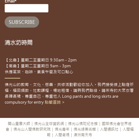
Email*
滴水坊時間
【北島】星期二至星期日 9:30am - 2pm
【南島】星期二至星期日 9am - 3pm
供應茗茶、咖啡、素食午餐及可口點心
佛光山的教育，文化，慈善，共修活動歡迎你加入。我們接受線上點燈祈
福，福田捐款，社教課程，場地租借，請與我們聯絡。請來寺的大眾衣著
長褲長裙，尊重自己，尊重他人 Long pants and long skirts are
compulsory for entry
點擊查詢 >
開山星雲大師
|
佛光山全球資訊網
|
佛光山佛陀紀念館
|
國際佛光會世界總
會
|
佛光山人間佛教研究院
|
佛光青年
|
佛光緣美術館
|
人間通訊社
|
人間福
報
|
人間衛視
|
澳洲南天寺