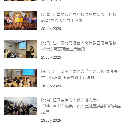
30 July 2026
[北島] 紐西蘭佛光青年接旗承擔使命 迎接
2027國際佛光青年會議
20 July 2026
[北島] 紐西蘭北島協會人間佛教宣講員考核
以佛法智慧落實生活實踐
25 July 2026
[南島] 紐西蘭南島佛光人「生命永恆 佛性長
存」茶話會 正確面對生死課題
26 July 2026
[北島] 紐西蘭佛光人參與毛利新年
（Matariki）慶典 與本土社區共劃和諧共生
之槳
18 July 2026