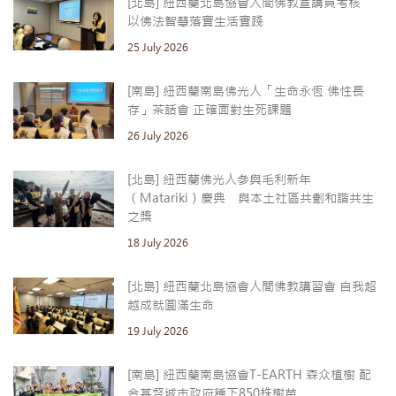
[北島] 紐西蘭北島協會人間佛教宣講員考核
以佛法智慧落實生活實踐
25 July 2026
[南島] 紐西蘭南島佛光人「生命永恆 佛性長
存」茶話會 正確面對生死課題
26 July 2026
[北島] 紐西蘭佛光人參與毛利新年
（Matariki）慶典 與本土社區共劃和諧共生
之槳
18 July 2026
[北島] 紐西蘭北島協會人間佛教講習會 自我超
越成就圓滿生命
19 July 2026
[南島] 紐西蘭南島協會T-EARTH 森众植樹 配
合基督城市政府種下850株樹苗