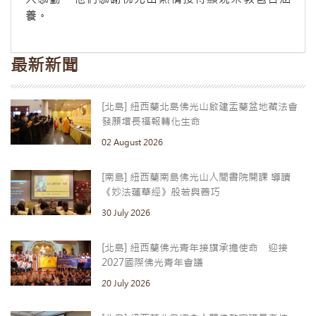
養。
最新新聞
[北島] 紐西蘭北島佛光山啟建盂蘭盆地藏法會
發願增長福報轉化生命
02 August 2026
[南島] 紐西蘭南島佛光山人間書院開課 導讀
《妙法蓮華經》般若與善巧
30 July 2026
[北島] 紐西蘭佛光青年接旗承擔使命 迎接
2027國際佛光青年會議
20 July 2026