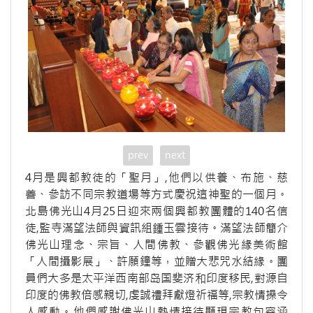
prev
next
4月是興都教徒的「聖月」,他們以供養、布施、慈
善、參訪不同宗教道場等方式慶祝這神聖的一個月。
北島佛光山4月25日迎來兩個興都教團體的140名信
徒,監寺滿望法師與資訊組鍾玉雲接待。滿望法師簡介
佛光山理念、宗旨、人間佛教、參觀佛光緣美術館
「人間攝影展」、許願鐘等，並贈大悲咒水結緣。團
員們大多是太平洋西南部岛国斐济和印度移民,對源自
印度的佛教倍感親切,虔誠禮拜獻燈祈福等,宗教情操令
人感動。他們感謝佛光山熱情接待顯現宗教包容涵