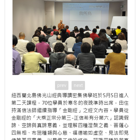
prev
next
紐西蘭北島佛光山經典導讀密集佛學班於5月5日進入
第二天課程，70位學員於寒冬的夜晚準時出席，由住
持滿信法師繼續指導「金剛經」之經文內容。學員從
金剛經的「大乘正宗分第三-正信希有分第六」認識假
諦、空諦與真諦意義，並理解四種涅槃之義、菩薩心
四無相、布施種類與心態、福德喻如虛空、見法即見