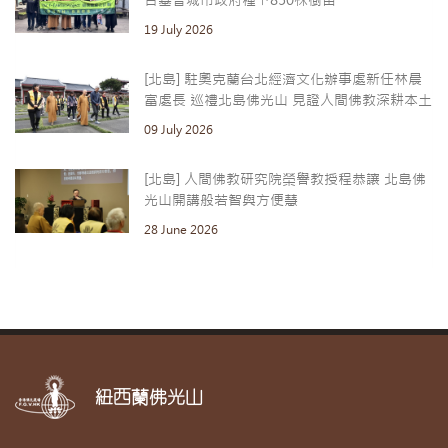
合基督城市政府種下850株樹苗
19 July 2026
[北島] 駐奧克蘭台北經濟文化辦事處新任林晨
富處長 巡禮北島佛光山 見證人間佛教深耕本土
09 July 2026
[北島] 人間佛教研究院榮譽教授程恭讓 北島佛
光山開講般若智與方便慧
28 June 2026
紐西蘭佛光山