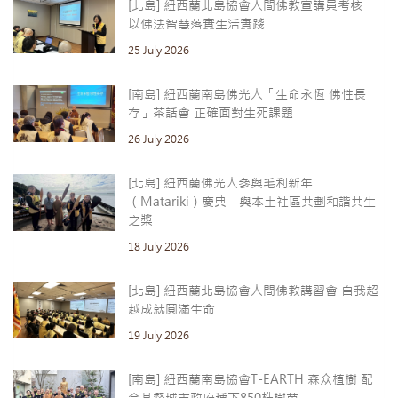
[北島] 紐西蘭北島協會人間佛教宣講員考核
以佛法智慧落實生活實踐
25 July 2026
[南島] 紐西蘭南島佛光人「生命永恆 佛性長
存」茶話會 正確面對生死課題
26 July 2026
[北島] 紐西蘭佛光人參與毛利新年
（Matariki）慶典 與本土社區共劃和諧共生
之槳
18 July 2026
[北島] 紐西蘭北島協會人間佛教講習會 自我超
越成就圓滿生命
19 July 2026
[南島] 紐西蘭南島協會T-EARTH 森众植樹 配