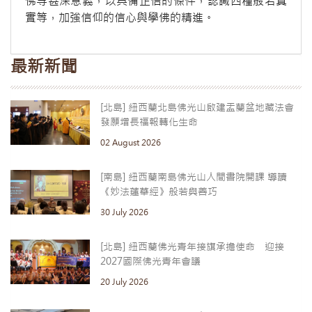
佛等甚深意義，以具備正信的條件，認識四種般若真
實等，加強信仰的信心與學佛的精進。
最新新聞
[北島] 紐西蘭北島佛光山啟建盂蘭盆地藏法會
發願增長福報轉化生命
02 August 2026
[南島] 紐西蘭南島佛光山人間書院開課 導讀
《妙法蓮華經》般若與善巧
30 July 2026
[北島] 紐西蘭佛光青年接旗承擔使命 迎接
2027國際佛光青年會議
20 July 2026