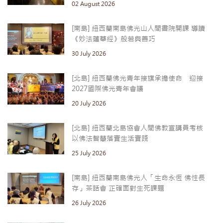
02 August 2026
[南島] 紐西蘭南島佛光山人間書院開課 導讀
《妙法蓮華經》般若與善巧
30 July 2026
[北島] 紐西蘭佛光青年接旗承擔使命 迎接
2027國際佛光青年會議
20 July 2026
[北島] 紐西蘭北島協會人間佛教宣講員考核
以佛法智慧落實生活實踐
25 July 2026
[南島] 紐西蘭南島佛光人「生命永恆 佛性長
存」茶話會 正確面對生死課題
26 July 2026