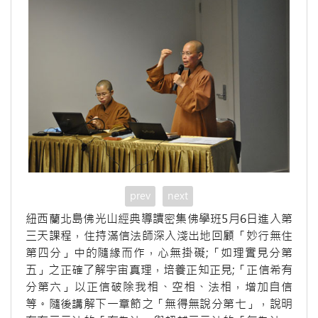
prev
next
紐西蘭北島佛光山經典導讀密集佛學班5月6日進入第
三天課程，住持滿信法師深入淺出地回顧「妙行無住
第四分」中的隨緣而作，心無掛礙;「如理實見分第
五」之正確了解宇宙真理，培養正知正見;「正信希有
分第六」以正信破除我相、空相、法相，增加自信
等。隨後講解下一章節之「無得無說分第七」，說明