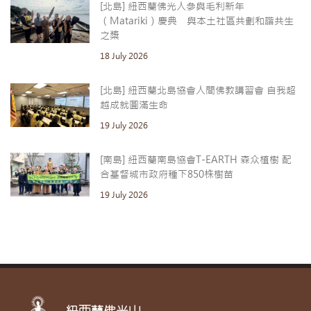
[北島] 紐西蘭佛光人參與毛利新年
（Matariki）慶典 與本土社區共劃和諧共生
之槳
18 July 2026
[北島] 紐西蘭北島協會人間佛教講習會 自我超
越成就圓滿生命
19 July 2026
[南島] 紐西蘭南島協會T-EARTH 森众植樹 配
合基督城市政府種下850株樹苗
19 July 2026
紐西蘭佛光山