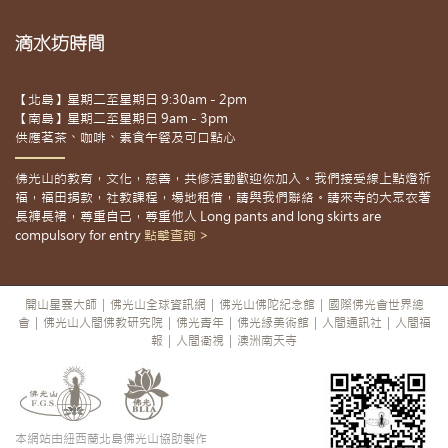
滴水坊時間
【北島】星期二至星期日 9:30am - 2pm
【南島】星期二至星期日 9am - 3pm
供應茗茶、咖啡、素食午餐及可口點心
佛光山的教育，文化，慈善，共修活動歡迎你加入。我們接受線上點燈祈
福，福田捐款，社教課程，場地租借，請與我們聯絡。請來寺的大眾衣著
長褲長裙，尊重自己，尊重他人 Long pants and long skirts are
compulsory for entry
點擊查詢 >
開山星雲大師
|
佛光山全球資訊網
|
佛光山佛陀紀念館
|
國際佛光會世界總
會
|
佛光山人間佛教研究院
|
佛光青年
|
佛光緣美術館
|
人間通訊社
|
人間福
報
|
人間衛視
|
澳洲南天寺
本網站由紐西蘭北島佛光山協助製作