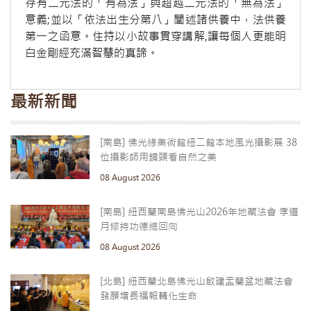
存有二元法的「有為法」與超越二元法的「無為法」
意義;並以「依法出生分第八」闡述諸供養中，法供養
第一之函意。住持以小故事貫穿講解,讓每個人更能明
白金剛經充滿智慧的真諦。
最新新聞
[南島] 佛光緣美術館紐二館本地風光攝影展 38
位攝影師用鏡頭看自然之美
08 August 2026
[南島] 紐西蘭南島佛光山2026年地藏法會 孝道
月修持功德總回向
08 August 2026
[北島] 紐西蘭北島佛光山啟建盂蘭盆地藏法會
發願增長福報轉化生命