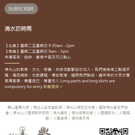
滴水坊時間
【北島】星期二至星期日 9:30am - 2pm
【南島】星期二至星期日 9am - 3pm
供應茗茶、咖啡、素食午餐及可口點心
佛光山的教育，文化，慈善，共修活動歡迎你加入。我們接受線上點燈祈
福，福田捐款，社教課程，場地租借，請與我們聯絡。請來寺的大眾衣著
長褲長裙，尊重自己，尊重他人 Long pants and long skirts are
compulsory for entry
點擊查詢 >
開山星雲大師
|
佛光山全球資訊網
|
佛光山佛陀紀念館
|
國際佛光會世界總
會
|
佛光山人間佛教研究院
|
佛光青年
|
佛光緣美術館
|
人間通訊社
|
人間福
報
|
人間衛視
|
澳洲南天寺