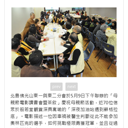
prev
next
北島佛光山東一與東二分會於5月9日下午聯辦的「母
親節電影讀書會暨茶敘」慶祝母親節活動，近70位信
眾於般若堂觀賞深具寓喻的「深夜加油站遇到蘇格拉
底」。電影描述一位因車禍被醫生判斷從此不能參加
奧林匹克的選手，如何挑戰極限勇獲冠軍，並且從過