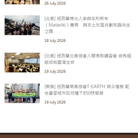
26 July 2026
[北島] 紐西蘭佛光人參與毛利新年
（Matariki）慶典 與本土社區共劃和諧共生
之槳
18 July 2026
[北島] 紐西蘭北島協會人間佛教講習會 自我超
越成就圓滿生命
19 July 2026
[南島] 紐西蘭南島協會T-EARTH 森众植樹 配
合基督城市政府種下850株樹苗
19 July 2026