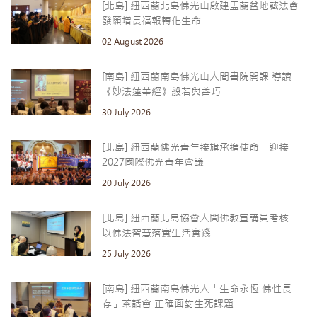
[北島] 紐西蘭北島佛光山啟建盂蘭盆地藏法會
發願增長福報轉化生命
02 August 2026
[南島] 紐西蘭南島佛光山人間書院開課 導讀
《妙法蓮華經》般若與善巧
30 July 2026
[北島] 紐西蘭佛光青年接旗承擔使命 迎接
2027國際佛光青年會議
20 July 2026
[北島] 紐西蘭北島協會人間佛教宣講員考核
以佛法智慧落實生活實踐
25 July 2026
[南島] 紐西蘭南島佛光人「生命永恆 佛性長
存」茶話會 正確面對生死課題