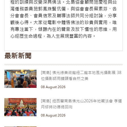
程的訓練與改變深具佛法。北島協會顧問施慶桂與台
灣僑務委員施郭鳳珠賢伉儷，與協會會長蔡素芬、各
分會會長、會員信眾及輔導法師共同分組討論，分享
觀後心得。大家從電影中體悟佛法的珍貴與實用，唯
有專注當下，傾聽內在的聲音及放下慣性的思維，用
心經歷生命過程，為人生展現豐富的內容。
最新新聞
[南島] 佛光緣美術館紐二館本地風光攝影展 38
位攝影師用鏡頭看自然之美
08 August 2026
[南島] 紐西蘭南島佛光山2026年地藏法會 孝道
月修持功德總回向
08 August 2026