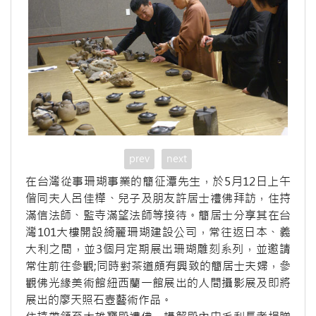
prev
next
在台灣從事珊瑚事業的簡征潭先生，於5月12日上午
偕同夫人呂佳樺、兒子及朋友許居士禮佛拜訪，住持
滿信法師、監寺滿望法師等接待。簡居士分享其在台
灣101大樓開設綺麗珊瑚建設公司，常往返日本、義
大利之間，並3個月定期展出珊瑚雕刻系列，並邀請
常住前往參觀;同時對茶道頗有興致的簡居士夫婦，參
觀佛光緣美術館紐西蘭一館展出的人間攝影展及即將
展出的廖天照石壺藝術作品。