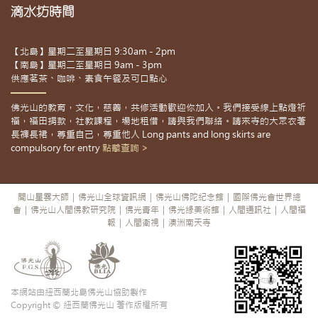
滴水坊時間
【北島】星期二至星期日 9:30am - 2pm
【南島】星期二至星期日 9am - 3pm
供應茗茶、咖啡、素食午餐及可口點心
佛光山的教育，文化，慈善，共修活動歡迎你加入。我們接受線上點燈祈
福，福田捐款，社教課程，場地租借，請與我們聯絡。請來寺的大眾衣著
長褲長裙，尊重自己，尊重他人 Long pants and long skirts are
compulsory for entry
點擊查詢 >
開山星雲大師
|
佛光山全球資訊網
|
佛光山佛陀紀念館
|
國際佛光會世界總
會
|
佛光山人間佛教研究院
|
佛光青年
|
佛光緣美術館
|
人間通訊社
|
人間福
報
|
人間衛視
|
澳洲南天寺
本網站由紐西蘭北島佛光山協助製作
Copyright © 紐西蘭佛光山 著作版權所有