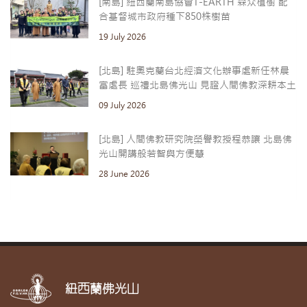
[南島] 紐西蘭南島協會T-EARTH 森众植樹 配
合基督城市政府種下850株樹苗
19 July 2026
[北島] 駐奧克蘭台北經濟文化辦事處新任林晨
富處長 巡禮北島佛光山 見證人間佛教深耕本土
09 July 2026
[北島] 人間佛教研究院榮譽教授程恭讓 北島佛
光山開講般若智與方便慧
28 June 2026
紐西蘭佛光山