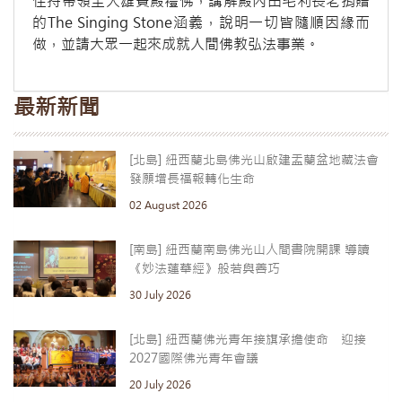
住持帶領至大雄寶殿禮佛，講解殿內由毛利長老捐贈
的The Singing Stone涵義，說明一切皆隨順因緣而
做，並請大眾一起來成就人間佛教弘法事業。
最新新聞
[北島] 紐西蘭北島佛光山啟建盂蘭盆地藏法會
發願增長福報轉化生命
02 August 2026
[南島] 紐西蘭南島佛光山人間書院開課 導讀
《妙法蓮華經》般若與善巧
30 July 2026
[北島] 紐西蘭佛光青年接旗承擔使命 迎接
2027國際佛光青年會議
20 July 2026