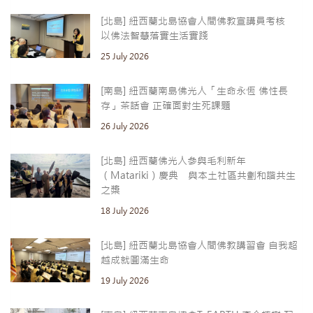
[北島] 紐西蘭北島協會人間佛教宣講員考核
以佛法智慧落實生活實踐
25 July 2026
[南島] 紐西蘭南島佛光人「生命永恆 佛性長
存」茶話會 正確面對生死課題
26 July 2026
[北島] 紐西蘭佛光人參與毛利新年
（Matariki）慶典 與本土社區共劃和諧共生
之槳
18 July 2026
[北島] 紐西蘭北島協會人間佛教講習會 自我超
越成就圓滿生命
19 July 2026