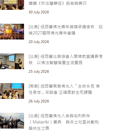
導讀《妙法蓮華經》般若與善巧
30 July 2026
[北島] 紐西蘭佛光青年接旗承擔使命 迎
接2027國際佛光青年會議
20 July 2026
[北島] 紐西蘭北島協會人間佛教宣講員考
核 以佛法智慧落實生活實踐
25 July 2026
[南島] 紐西蘭南島佛光人「生命永恆 佛
性長存」茶話會 正確面對生死課題
26 July 2026
[北島] 紐西蘭佛光人參與毛利新年
（Matariki）慶典 與本土社區共劃和
諧共生之槳