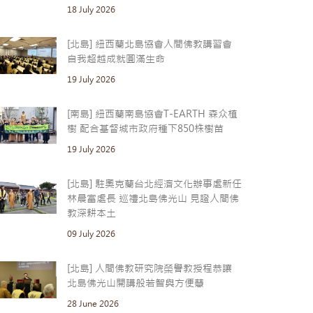
18 July 2026
[北島] 紐西蘭北島協會人間佛教講習會
自我超越成就圓滿生命
19 July 2026
[南島] 紐西蘭南島協會T-EARTH 森众植
樹 配合基督城市政府種下850株樹苗
19 July 2026
[北島] 駐奧克蘭台北經濟文化辦事處新任
林晨富處長 巡禮北島佛光山 見證人間佛
教深耕本土
09 July 2026
[北島] 人間佛教研究院榮譽教授程恭讓
北島佛光山開講般若智與方便慧
28 June 2026