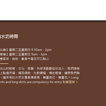
滴水坊時間
北島】星期二至星期日 9:30am - 2pm
南島】星期二至星期日 9am - 3pm
應茗茶、咖啡、素食午餐及可口點心
光山的教育，文化，慈善，共修活動歡迎你加入。我們接受
上點燈祈福，福田捐款，社教課程，場地租借，請與我們聯
。請來寺的大眾衣著長褲長裙，尊重自己，尊重他人 Long
nts and long skirts are compulsory for entry
點擊查詢 >