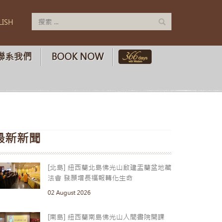
LISH
聯系我們
BOOK NOW
最新新聞
[北島] 紐西蘭北島佛光山啟建盂蘭盆地藏
法會 發願增長福報轉化生命
02 August 2026
[南島] 紐西蘭南島佛光山人間書院開課