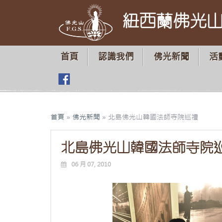
紐西蘭佛光
首頁
認識我們
佛光新聞
活
首頁
»
佛光新聞
»
北島佛光山韓國法師寺院巡禮
北島佛光山韓國法師寺院
06 月 07, 2010