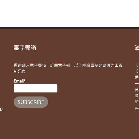
電子郵箱
歡迎輸入電子郵箱，訂閱電子報，以了解紐西蘭北島佛光山最
【
新訊息
【
供
Email*
佛
線
絡
pa
NZ