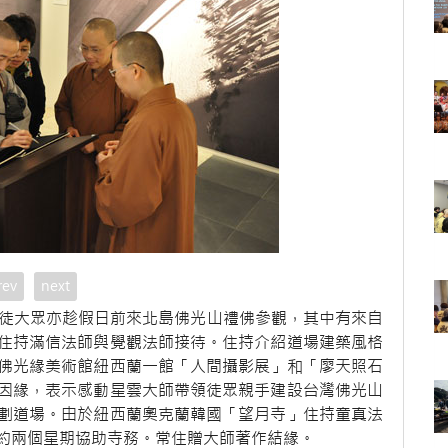
rev
next
信徒大眾亦趁假日前來北島佛光山禮佛參觀，其中有來自
住持滿信法師與覺觀法師接待。住持介紹道場建築風格
佛光緣美術館紐西蘭一館「人間攝影展」和「廖天照石
因緣，表示感動星雲大師帶領徒眾親手建設台灣佛光山
劃道場。由於紐西蘭奧克蘭韓國「望月寺」住持童真法
約兩個星期協助寺務。常住贈大師著作結緣。