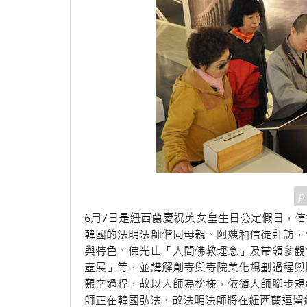
p
6月7日是紐西蘭慶祝英女皇生日公定假日，
韓國的法明法師偕同母親、阿姨和信徒拜訪，
與特色、佛光山「人間佛教理念」及帶領參觀
壺展」等，並講解創寺與寺院美化規劃過程與
艱辛過程，故以大師為榜樣，依循大師腳步規
師正在韓國弘法，故法明法師將在紐西蘭逗留