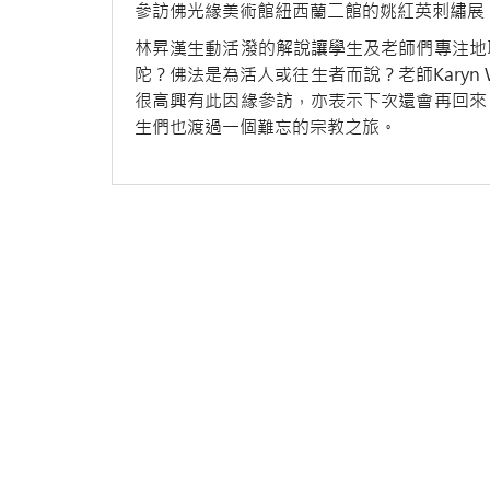
參訪佛光緣美術館紐西蘭二館的姚紅英刺繡展
林昇漢生動活潑的解說讓學生及老師們專注地
陀？佛法是為活人或往生者而說？老師Karyn
很高興有此因緣參訪，亦表示下次還會再回來
生們也渡過一個難忘的宗教之旅。