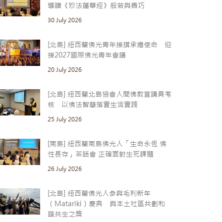
導讀《妙法蓮華經》般若與善巧
30 July 2026
[北島] 紐西蘭佛光青年接旗承擔使命 迎
接2027國際佛光青年會議
20 July 2026
[北島] 紐西蘭北島協會人間佛教宣講員考
核 以佛法智慧落實生活實踐
25 July 2026
[南島] 紐西蘭南島佛光人「生命永恆 佛
性長存」茶話會 正確面對生死課題
26 July 2026
[北島] 紐西蘭佛光人參與毛利新年
（Matariki）慶典 與本土社區共劃和
諧共生之槳