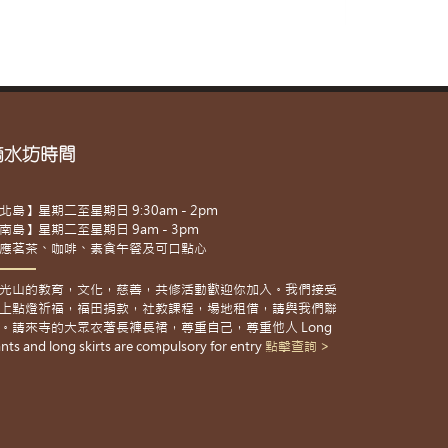
滴水坊時間
北島】星期二至星期日 9:30am - 2pm
南島】星期二至星期日 9am - 3pm
應茗茶、咖啡、素食午餐及可口點心
光山的教育，文化，慈善，共修活動歡迎你加入。我們接受
上點燈祈福，福田捐款，社教課程，場地租借，請與我們聯
。請來寺的大眾衣著長褲長裙，尊重自己，尊重他人 Long
nts and long skirts are compulsory for entry
點擊查詢 >