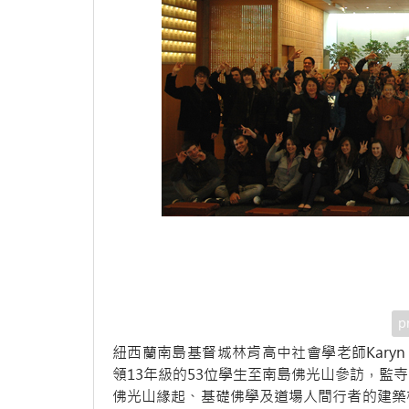
p
紐西蘭南島基督城林肯高中社會學老師Karyn Wilso
領13年級的53位學生至南島佛光山參訪，監
佛光山緣起、基礎佛學及道場人間行者的建築