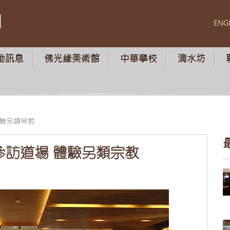
山
ENG
動訊息
佛光緣美術館
中華學校
滴水坊
體驗另類宗教
參訪道場 體驗另類宗教