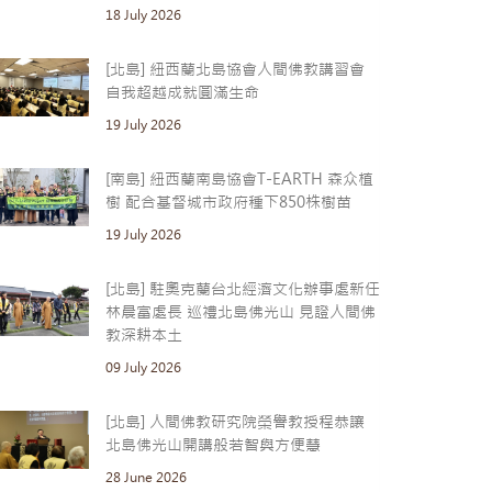
18 July 2026
[北島] 紐西蘭北島協會人間佛教講習會
自我超越成就圓滿生命
19 July 2026
[南島] 紐西蘭南島協會T-EARTH 森众植
樹 配合基督城市政府種下850株樹苗
19 July 2026
[北島] 駐奧克蘭台北經濟文化辦事處新任
林晨富處長 巡禮北島佛光山 見證人間佛
教深耕本土
09 July 2026
[北島] 人間佛教研究院榮譽教授程恭讓
北島佛光山開講般若智與方便慧
28 June 2026