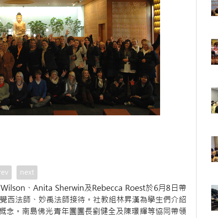
rev
next
n、Anita Sherwin及Rebecca Roest於6月8日帶
寺覺西法師、妙禹法師接待。社教組林昇漢為學生們介紹
概念。南島佛光青年團團長劉健全及陳璟輝等協同帶領