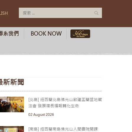
LISH
聯系我們
BOOK NOW
最新新聞
[北島] 紐西蘭北島佛光山啟建盂蘭盆地藏
法會 發願增長福報轉化生命
02 August 2026
[南島] 紐西蘭南島佛光山人間書院開課