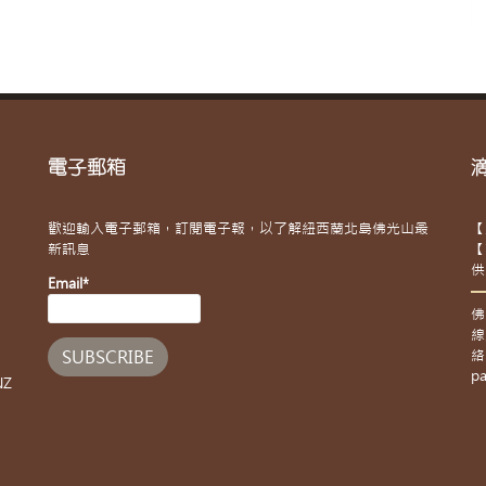
電子郵箱
歡迎輸入電子郵箱，訂閱電子報，以了解紐西蘭北島佛光山最
【
新訊息
【
供
Email*
佛
線
絡
pa
NZ