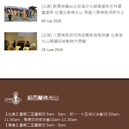
[北島] 駐奧克蘭台北經濟文化辦事處新任林晨
富處長 巡禮北島佛光山 見證人間佛教深耕本土
09 July 2026
[北島] 人間佛教研究院榮譽教授程恭讓 北島佛
光山開講般若智與方便慧
28 June 2026
紐西蘭佛光山
【北島】星期二至星期日 9am - 3pm；初一、十五消災法會10.30am-
11.30am；每週日共修法會10am-11.30am
【南島】星期二至星期日 9am - 3pm