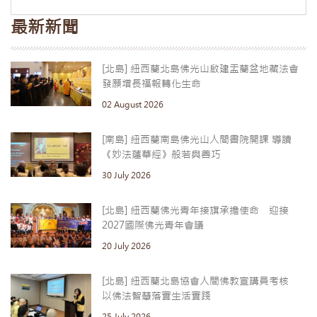
最新新聞
[北島] 紐西蘭北島佛光山啟建盂蘭盆地藏法會
發願增長福報轉化生命
02 August 2026
[南島] 紐西蘭南島佛光山人間書院開課 導讀
《妙法蓮華經》般若與善巧
30 July 2026
[北島] 紐西蘭佛光青年接旗承擔使命 迎接
2027國際佛光青年會議
20 July 2026
[北島] 紐西蘭北島協會人間佛教宣講員考核
以佛法智慧落實生活實踐
25 July 2026