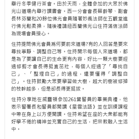
舉行冬季健行茶會。由於天雨，全體參加的大眾於佛
光山道場內舉行讀書會。西一分會會長蔡齡琴、副會
長林芬蘭和20餘位佛光會員隨著妙禹法師在五觀堂進
行佛光鬆柔操，隨後禮請紐西蘭佛光山住持滿信法師
為現場會員接心。
住持提問佛光會員爲何要前來道場?有的人回答是要來
尋找寧靜、調整自己等。住持開示每個人來道場，都
是為了要讓自己的生命更有內容，好比一顆大樹要經
過修剪才會長得挺直茁壯，每個人經過了「尋找自
己」、「整理自己」的過程，還要懂得「調整自
己」。住持鼓勵大眾要學習做大樹，越大的樹被修掉
的枝幹越多，但是卻長得更挺拔。
住持分享她在威靈頓參加261營警員的畢業典禮，他
表示警署長和警員都閲讀《星雲法語》並在訓練課程
中帶在身上以方便閲讀。住持希望在座的大衆都能有
好學不倦的精神並充實自己的生活，把宗教融入生活
中。