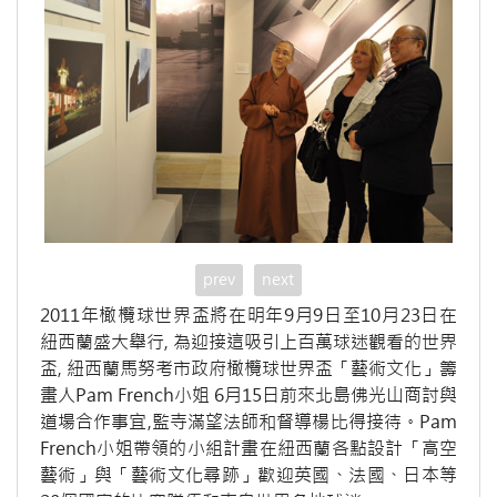
prev
next
2011年橄欖球世界盃將在明年9月9日至10月23日在
紐西蘭盛大舉行, 為迎接這吸引上百萬球迷觀看的世界
盃, 紐西蘭馬努考市政府橄欖球世界盃「藝術文化」籌
畫人Pam French小姐 6月15日前來北島佛光山商討與
道場合作事宜,監寺滿望法師和督導楊比得接待。Pam
French小姐帶領的小組計畫在紐西蘭各點設計「高空
藝術」與「藝術文化尋跡」歡迎英國、法國、日本等