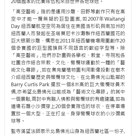
20個國家的比賽隊伍和來自世界各地球迷。
「高空藝術」指的是運用沙雕、田野等創作只有在高
空中才能一攬無疑的巨型圖案,如2007年Waitangi
Day 紐西蘭航空空司為居住在美國洛杉矶與南加州的
紐西蘭人而發起在圣塔莫尼卡沙灘製作紐西蘭國花的
巨大银蕨沙雕、構思在2011年紐西蘭機場周圍創作20
個參賽國的巨型國旗與不同語言的歡迎字型等。除
「高空藝術」,他們亦計畫與各學校、教堂、寺院和各
社團合作結合宗教、文化、橄欖球運動於一體的「藝
術文化尋跡」,如在奧克蘭植物園利用影像投影在樹木
介紹紐西蘭歷史與橄欖球文化、在北島佛光山毗鄰的
Barry Curtis Park 擺放一個8米高的巨大橄欖球員木
偶,亦希望北島佛光山能成為「藝術文化尋跡」的其中
一個景點,商討中有融入佛教與橄欖球的有趣建議,如為
道場石雕小沙彌穿上20個參賽隊伍的球衣、在停車場
置放一個大型、正在打坐、身穿橄欖球衣的小沙彌氣
球等。
監寺滿望法師表示北島佛光山身為紐西蘭社區一份子,