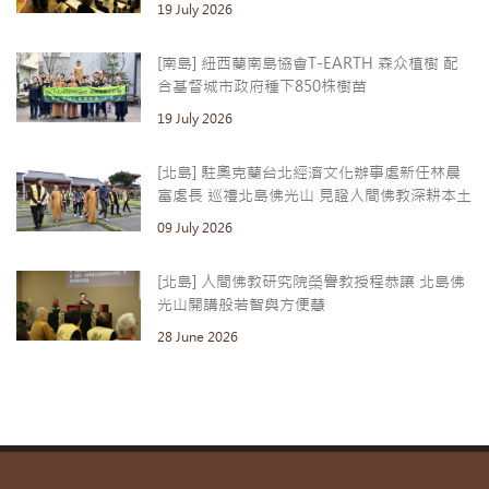
19 July 2026
[南島] 紐西蘭南島協會T-EARTH 森众植樹 配
合基督城市政府種下850株樹苗
19 July 2026
[北島] 駐奧克蘭台北經濟文化辦事處新任林晨
富處長 巡禮北島佛光山 見證人間佛教深耕本土
09 July 2026
[北島] 人間佛教研究院榮譽教授程恭讓 北島佛
光山開講般若智與方便慧
28 June 2026