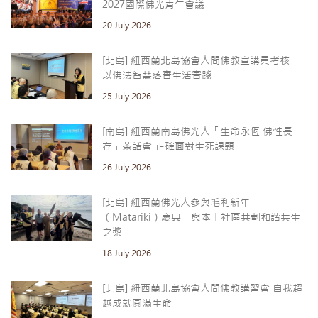
2027國際佛光青年會議
20 July 2026
[北島] 紐西蘭北島協會人間佛教宣講員考核
以佛法智慧落實生活實踐
25 July 2026
[南島] 紐西蘭南島佛光人「生命永恆 佛性長
存」茶話會 正確面對生死課題
26 July 2026
[北島] 紐西蘭佛光人參與毛利新年
（Matariki）慶典 與本土社區共劃和諧共生
之槳
18 July 2026
[北島] 紐西蘭北島協會人間佛教講習會 自我超
越成就圓滿生命