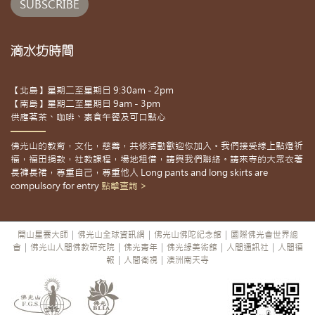
滴水坊時間
【北島】星期二至星期日 9:30am - 2pm
【南島】星期二至星期日 9am - 3pm
供應茗茶、咖啡、素食午餐及可口點心
佛光山的教育，文化，慈善，共修活動歡迎你加入。我們接受線上點燈祈
福，福田捐款，社教課程，場地租借，請與我們聯絡。請來寺的大眾衣著
長褲長裙，尊重自己，尊重他人 Long pants and long skirts are
compulsory for entry
點擊查詢 >
開山星雲大師
|
佛光山全球資訊網
|
佛光山佛陀紀念館
|
國際佛光會世界總
會
|
佛光山人間佛教研究院
|
佛光青年
|
佛光緣美術館
|
人間通訊社
|
人間福
報
|
人間衛視
|
澳洲南天寺