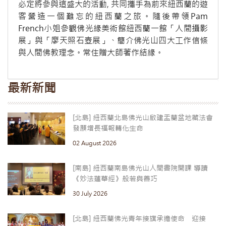
必定將參與這盛大的活動, 共同攜手為前來紐西蘭的遊
客營造一個難忘的紐西蘭之旅。隨後帶領Pam
French小姐參觀佛光緣美術館紐西蘭一館「人間攝影
展」與「廖天照石壺展」、簡介佛光山四大工作信條
與人間佛教理念。常住贈大師著作結緣。
最新新聞
[北島] 紐西蘭北島佛光山啟建盂蘭盆地藏法會
發願增長福報轉化生命
02 August 2026
[南島] 紐西蘭南島佛光山人間書院開課 導讀
《妙法蓮華經》般若與善巧
30 July 2026
[北島] 紐西蘭佛光青年接旗承擔使命 迎接