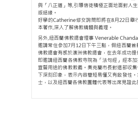
與「八正道」等,引導信徒積極正面地面對人
版結緣。
好學的Catherine修女詢問即將在8月2
本著作,深入了解佛教精髓與義理。
另外,紐西蘭佛教總會理事 Venerable Chan
邀請常住參加7月12日下午三點，假紐西蘭
佛教總會有感於澳洲佛教總會，在去年成功提
即邀請紐西蘭各佛教寺院為「法句經」經本加
宣誓用途的佛教教義。奧克蘭市長對這部收集
下深刻印象，表示內容簡短易懂又有啟發性。
士，以及紐西蘭各佛教團體代表等出席見證此