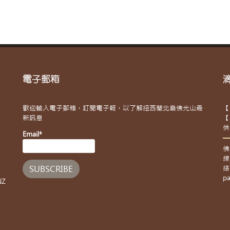
電子郵箱
歡迎輸入電子郵箱，訂閱電子報，以了解紐西蘭北島佛光山最
【
新訊息
【
供
Email*
佛
線
絡
pa
NZ