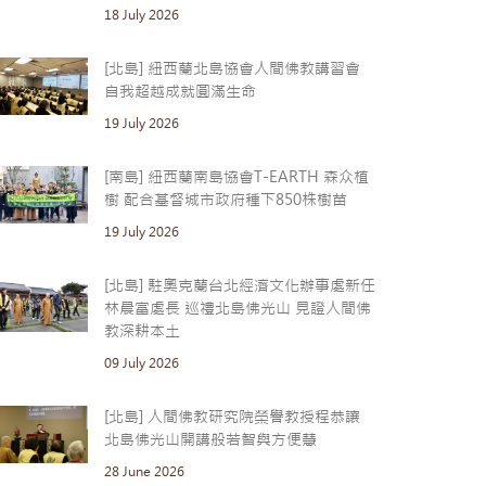
18 July 2026
[北島] 紐西蘭北島協會人間佛教講習會
自我超越成就圓滿生命
19 July 2026
[南島] 紐西蘭南島協會T-EARTH 森众植
樹 配合基督城市政府種下850株樹苗
19 July 2026
[北島] 駐奧克蘭台北經濟文化辦事處新任
林晨富處長 巡禮北島佛光山 見證人間佛
教深耕本土
09 July 2026
[北島] 人間佛教研究院榮譽教授程恭讓
北島佛光山開講般若智與方便慧
28 June 2026