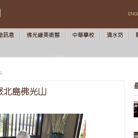
山
ENG
動訊息
佛光緣美術館
中華學校
滴水坊
山
聚北島佛光山