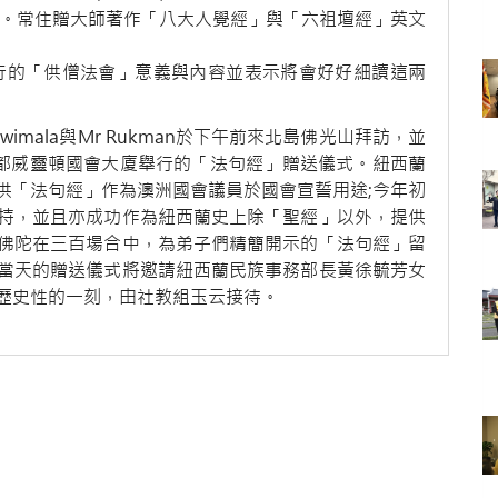
生。常住贈大師著作「八大人覺經」與「六祖壇經」英文
2日舉行的「供僧法會」意義與內容並表示將會好好細讀這兩
dawimala與Mr Rukman於下午前來北島佛光山拜訪，並
首都威靈頓國會大廈舉行的「法句經」贈送儀式。紐西蘭
供「法句經」作為澳洲國會議員於國會宣誓用途;今年初
持，並且亦成功作為紐西蘭史上除「聖經」以外，提供
佛陀在三百場合中，為弟子們精簡開示的「法句經」留
當天的贈送儀式將邀請紐西蘭民族事務部長黃徐毓芳女
歷史性的一刻，由社教組玉云接待。