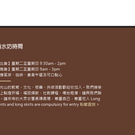
滴水坊時間
北島】星期二至星期日 9:30am - 2pm
南島】星期二至星期日 9am - 3pm
應茗茶、咖啡、素食午餐及可口點心
光山的教育，文化，慈善，共修活動歡迎你加入。我們接受
上點燈祈福，福田捐款，社教課程，場地租借，請與我們聯
。請來寺的大眾衣著長褲長裙，尊重自己，尊重他人 Long
nts and long skirts are compulsory for entry
點擊查詢 >