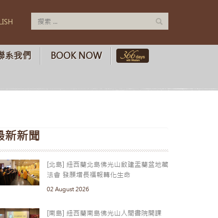
LISH
聯系我們
BOOK NOW
最新新聞
[北島] 紐西蘭北島佛光山啟建盂蘭盆地藏
法會 發願增長福報轉化生命
02 August 2026
[南島] 紐西蘭南島佛光山人間書院開課