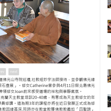
rev
next
9日前來北道佛光山寺院巡禮,社教組妙宇法師接待，並參觀佛光緣
壺展」。修女Catherine曾參與4月11日假北島佛光
領修女Joan前來感受道場的祥和與寧靜氣氛。
奧克蘭天主教堂培訓20-40歲，有意成為天主教修女的年
學員修讀。這為期3年的課程亦將在近日發願正式成為修
e和佛教因緣甚深,同時亦在教堂教導佛教教義如「四聖諦」