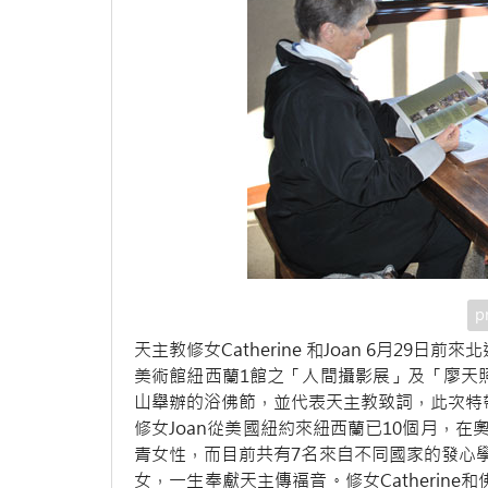
p
天主教修女Catherine 和Joan 6月2
美術館紐西蘭1館之「人間攝影展」及「廖天照石
山舉辦的浴佛節，並代表天主教致詞，此次特帶
修女Joan從美國紐約來紐西蘭已10個月，在
青女性，而目前共有7名來自不同國家的發心
女，一生奉獻天主傳福音。修女Catherin