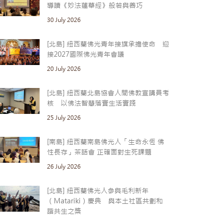
導讀《妙法蓮華經》般若與善巧
30 July 2026
[北島] 紐西蘭佛光青年接旗承擔使命 迎
接2027國際佛光青年會議
20 July 2026
[北島] 紐西蘭北島協會人間佛教宣講員考
核 以佛法智慧落實生活實踐
25 July 2026
[南島] 紐西蘭南島佛光人「生命永恆 佛
性長存」茶話會 正確面對生死課題
26 July 2026
[北島] 紐西蘭佛光人參與毛利新年
（Matariki）慶典 與本土社區共劃和
諧共生之槳