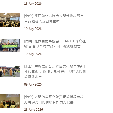
18 July 2026
[北島] 紐西蘭北島協會人間佛教講習會
自我超越成就圓滿生命
19 July 2026
[南島] 紐西蘭南島協會T-EARTH 森众植
樹 配合基督城市政府種下850株樹苗
19 July 2026
[北島] 駐奧克蘭台北經濟文化辦事處新任
林晨富處長 巡禮北島佛光山 見證人間佛
教深耕本土
09 July 2026
[北島] 人間佛教研究院榮譽教授程恭讓
北島佛光山開講般若智與方便慧
28 June 2026