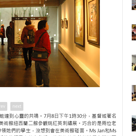
rev
next
達到心靈的共鳴。7月8日下午1時30分，基督城著名
光緣美術館紐西蘭二館參觀姚紅英刺繡展。巧合的是兩位老
yle各自帶領她們的學生，沒想到會在美術館碰面。Ms Jan和Ms