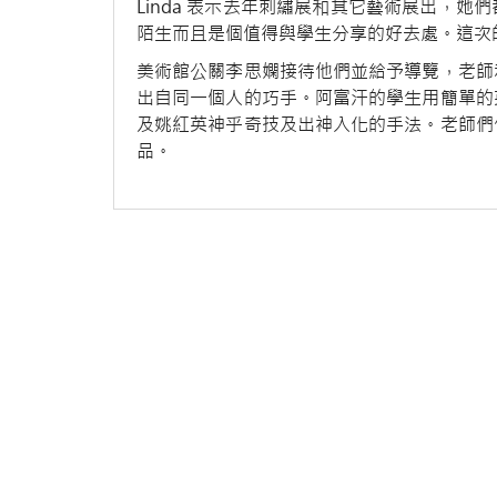
Linda 表示去年刺繡展和其它藝術展出，
陌生而且是個值得與學生分享的好去處。這次
美術館公關李思嫻接待他們並給予導覽，老師
出自同一個人的巧手。阿富汗的學生用簡單的
及姚紅英神乎奇技及出神入化的手法。老師們
品。