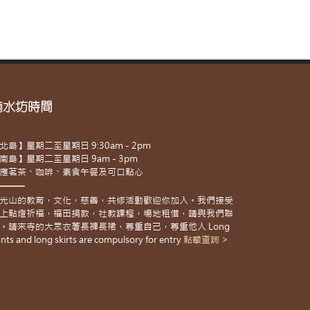
滴水坊時間
北島】星期二至星期日 9:30am - 2pm
南島】星期二至星期日 9am - 3pm
應茗茶、咖啡、素食午餐及可口點心
光山的教育，文化，慈善，共修活動歡迎你加入。我們接受
上點燈祈福，福田捐款，社教課程，場地租借，請與我們聯
。請來寺的大眾衣著長褲長裙，尊重自己，尊重他人 Long
nts and long skirts are compulsory for entry
點擊查詢 >