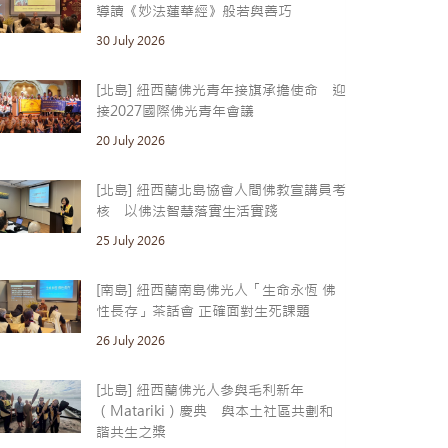
導讀《妙法蓮華經》般若與善巧
30 July 2026
[北島] 紐西蘭佛光青年接旗承擔使命 迎
接2027國際佛光青年會議
20 July 2026
[北島] 紐西蘭北島協會人間佛教宣講員考
核 以佛法智慧落實生活實踐
25 July 2026
[南島] 紐西蘭南島佛光人「生命永恆 佛
性長存」茶話會 正確面對生死課題
26 July 2026
[北島] 紐西蘭佛光人參與毛利新年
（Matariki）慶典 與本土社區共劃和
諧共生之槳