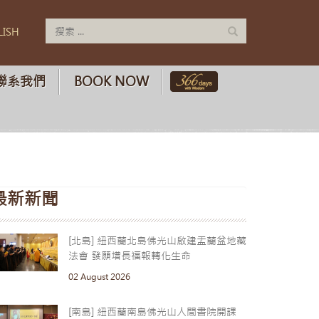
LISH
聯系我們
BOOK NOW
最新新聞
[北島] 紐西蘭北島佛光山啟建盂蘭盆地藏
法會 發願增長福報轉化生命
02 August 2026
[南島] 紐西蘭南島佛光山人間書院開課