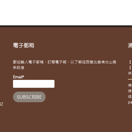
電子郵箱
歡迎輸入電子郵箱，訂閱電子報，以了解紐西蘭北島佛光山最
【
新訊息
【
供
Email*
佛
線
絡
pa
NZ