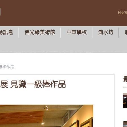
山
ENG
動訊息
佛光緣美術館
中華學校
滴水坊
一級棒作品
繡展 見識一級棒作品