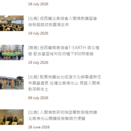
18 July 2026
[北島] 紐西蘭北島協會人間佛教講習會
自我超越成就圓滿生命
19 July 2026
[南島] 紐西蘭南島協會T-EARTH 森众植
樹 配合基督城市政府種下850株樹苗
19 July 2026
[北島] 駐奧克蘭台北經濟文化辦事處新任
林晨富處長 巡禮北島佛光山 見證人間佛
教深耕本土
09 July 2026
[北島] 人間佛教研究院榮譽教授程恭讓
北島佛光山開講般若智與方便慧
28 June 2026