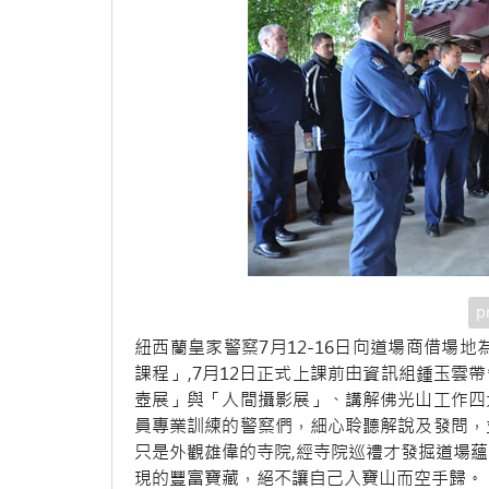
p
紐西蘭皇家警察7月12-16日向道場商借場
課程」,7月12日正式上課前由資訊組鍾玉雲
壺展」與「人間攝影展」、講解佛光山工作四
員專業訓練的警察們，細心聆聽解說及發問，
只是外觀雄偉的寺院,經寺院巡禮才發掘道場
現的豐富寶藏，絕不讓自己入寶山而空手歸。