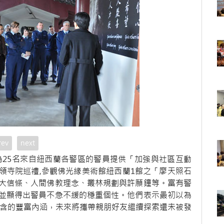
rev
next
地為25名來自紐西蘭各警區的警員提供「加強與社區互動
帶領寺院巡禮,參觀佛光緣美術館紐西蘭1館之「廖天照石
大信條、人間佛教理念、叢林規劃與許願鐘等。富有警
並顯得出警員不急不緩的穩重個性。他們表示最初以為
蘊含的豐富內涵，未來將攜帶親朋好友繼續探索還未被發