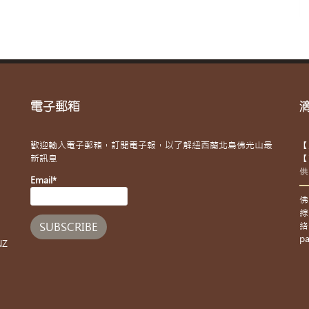
電子郵箱
歡迎輸入電子郵箱，訂閱電子報，以了解紐西蘭北島佛光山最
【
新訊息
【
供
Email*
佛
線
絡
pa
NZ