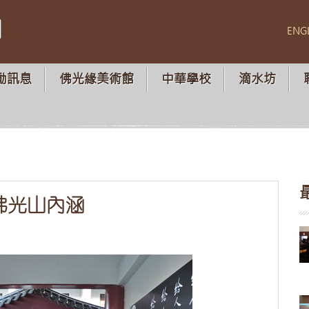
山
ENG
動訊息
佛光緣美術館
中華學校
滴水坊
佛光山內涵