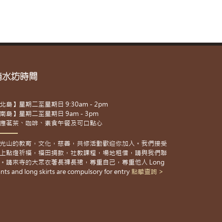
滴水坊時間
北島】星期二至星期日 9:30am - 2pm
南島】星期二至星期日 9am - 3pm
應茗茶、咖啡、素食午餐及可口點心
光山的教育，文化，慈善，共修活動歡迎你加入。我們接受
上點燈祈福，福田捐款，社教課程，場地租借，請與我們聯
。請來寺的大眾衣著長褲長裙，尊重自己，尊重他人 Long
nts and long skirts are compulsory for entry
點擊查詢 >