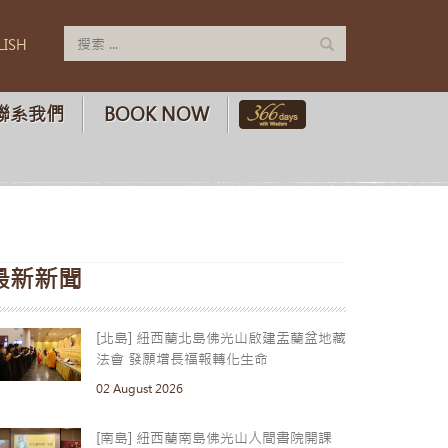
LISH
聯系我們
BOOK NOW
最新新聞
[北島] 紐西蘭北島佛光山啟建盂蘭盆地藏
法會 發願增長福報轉化生命
02 August 2026
[南島] 紐西蘭南島佛光山人間書院開課