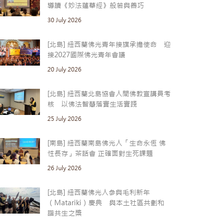
導讀《妙法蓮華經》般若與善巧
30 July 2026
[北島] 紐西蘭佛光青年接旗承擔使命 迎
接2027國際佛光青年會議
20 July 2026
[北島] 紐西蘭北島協會人間佛教宣講員考
核 以佛法智慧落實生活實踐
25 July 2026
[南島] 紐西蘭南島佛光人「生命永恆 佛
性長存」茶話會 正確面對生死課題
26 July 2026
[北島] 紐西蘭佛光人參與毛利新年
（Matariki）慶典 與本土社區共劃和
諧共生之槳