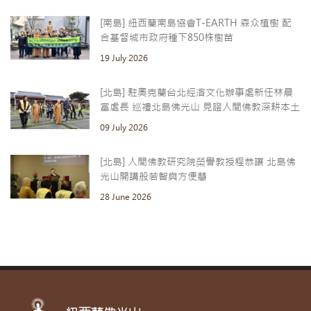
[南島] 紐西蘭南島協會T-EARTH 森众植樹 配
合基督城市政府種下850株樹苗
19 July 2026
[北島] 駐奧克蘭台北經濟文化辦事處新任林晨
富處長 巡禮北島佛光山 見證人間佛教深耕本土
09 July 2026
[北島] 人間佛教研究院榮譽教授程恭讓 北島佛
光山開講般若智與方便慧
28 June 2026