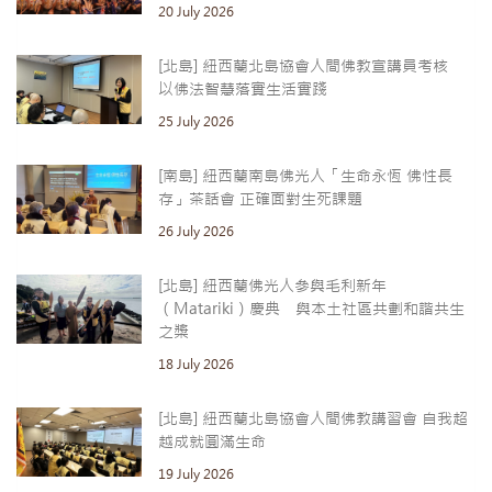
20 July 2026
[北島] 紐西蘭北島協會人間佛教宣講員考核
以佛法智慧落實生活實踐
25 July 2026
[南島] 紐西蘭南島佛光人「生命永恆 佛性長
存」茶話會 正確面對生死課題
26 July 2026
[北島] 紐西蘭佛光人參與毛利新年
（Matariki）慶典 與本土社區共劃和諧共生
之槳
18 July 2026
[北島] 紐西蘭北島協會人間佛教講習會 自我超
越成就圓滿生命
19 July 2026