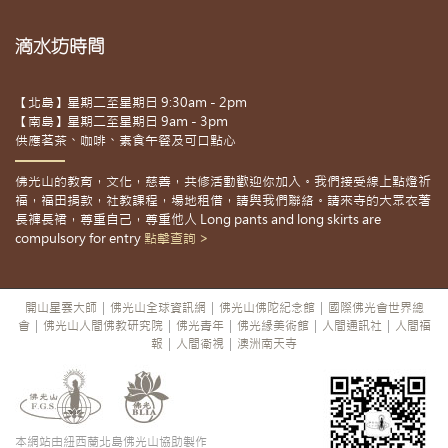
滴水坊時間
【北島】星期二至星期日 9:30am - 2pm
【南島】星期二至星期日 9am - 3pm
供應茗茶、咖啡、素食午餐及可口點心
佛光山的教育，文化，慈善，共修活動歡迎你加入。我們接受線上點燈祈
福，福田捐款，社教課程，場地租借，請與我們聯絡。請來寺的大眾衣著
長褲長裙，尊重自己，尊重他人 Long pants and long skirts are
compulsory for entry
點擊查詢 >
開山星雲大師
|
佛光山全球資訊網
|
佛光山佛陀紀念館
|
國際佛光會世界總
會
|
佛光山人間佛教研究院
|
佛光青年
|
佛光緣美術館
|
人間通訊社
|
人間福
報
|
人間衛視
|
澳洲南天寺
本網站由紐西蘭北島佛光山協助製作