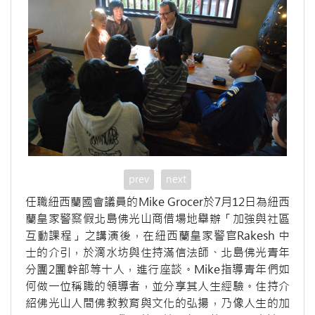
prev
next
任職紐西蘭國會議員的Mike Grocer於7月12日為紐西
蘭皇家警察假北島佛光山商借場地舉辦「加強與社區
互動課程」之講演後，在紐西蘭皇家警官Rakesh 中
士的介引，於滴水坊與住持滿信法師、北島佛光青年
分團2團幹部等十人，進行座談。Mike指導青年們如
何做一位稱職的領導者，並分享其人生經驗。住持介
紹佛光山人間佛教教育與文化的弘揚，乃像人生的加