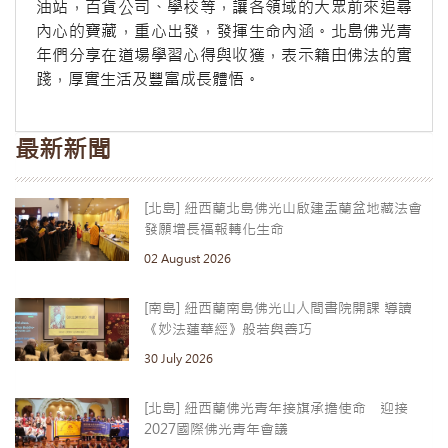
油站，百貨公司、學校等，讓各領域的大眾前來追尋
內心的寶藏，重心出發，發揮生命內涵。北島佛光青
年們分享在道場學習心得與收獲，表示籍由佛法的實
踐，厚實生活及豐富成長體悟。
最新新聞
[北島] 紐西蘭北島佛光山啟建盂蘭盆地藏法會
發願增長福報轉化生命
02 August 2026
[南島] 紐西蘭南島佛光山人間書院開課 導讀
《妙法蓮華經》般若與善巧
30 July 2026
[北島] 紐西蘭佛光青年接旗承擔使命 迎接
2027國際佛光青年會議