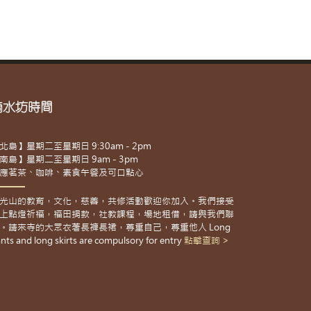
滴水坊時間
北島】星期二至星期日 9:30am - 2pm
南島】星期二至星期日 9am - 3pm
應茗茶、咖啡、素食午餐及可口點心
光山的教育，文化，慈善，共修活動歡迎你加入。我們接受
上點燈祈福，福田捐款，社教課程，場地租借，請與我們聯
。請來寺的大眾衣著長褲長裙，尊重自己，尊重他人 Long
nts and long skirts are compulsory for entry
點擊查詢 >