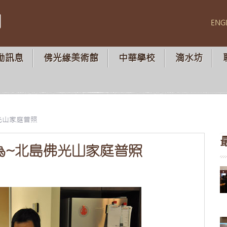
山
ENG
動訊息
佛光緣美術館
中華學校
滴水坊
光山家庭普照
為~北島佛光山家庭普照