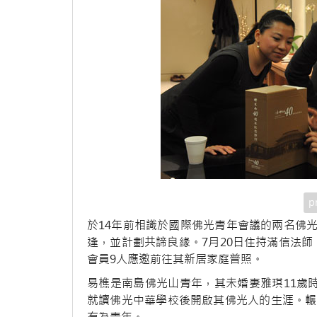
p
於14年前相識於國際佛光青年會議的兩名佛
逢，並計劃共諦良緣。7月20日住持滿信法
會員9人應邀前往其新居家庭普照。
易樵是南島佛光山青年，其未婚妻雅琪11歲
就讀佛光中華學校後開啟其佛光人的生涯。輾轉