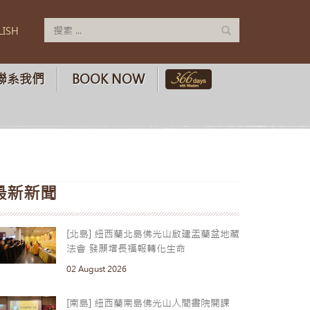
LISH
聯系我們
BOOK NOW
最新新聞
[北島] 紐西蘭北島佛光山啟建盂蘭盆地藏
法會 發願增長福報轉化生命
02 August 2026
[南島] 紐西蘭南島佛光山人間書院開課