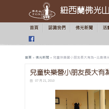
紐西蘭佛光
首頁
認識我們
佛光新聞
活
首頁
»
佛光新聞
»
兒童快樂營小朋友長大有為~北島佛
兒童快樂營小朋友長大有
07 月 21, 2010