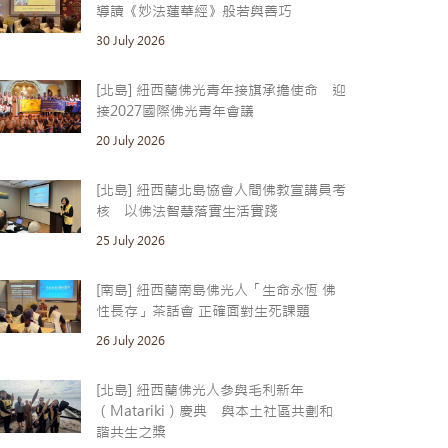
導讀《妙法蓮華經》般若與善巧
30 July 2026
[北島] 紐西蘭佛光青年接旗承擔使命 迎
接2027國際佛光青年會議
20 July 2026
[北島] 紐西蘭北島協會人間佛教宣講員考
核 以佛法智慧落實生活實踐
25 July 2026
[南島] 紐西蘭南島佛光人「生命永恆 佛
性長存」茶話會 正確面對生死課題
26 July 2026
[北島] 紐西蘭佛光人參與毛利新年
（Matariki）慶典 與本土社區共劃和
諧共生之槳