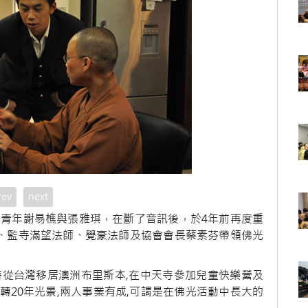
rev
next
光青年謝易樵與張雅琪，在斷了音訊後，於4年前再度重
師、監寺滿望法師、覺豪法師及協會會長蔡素芬帶領佛光
時從台灣移居澳洲布里斯本,在中天寺參加兒童快樂營及
20年光景,兩人事業有成,可謂是在佛光活動中長大的