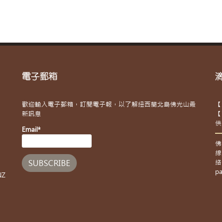
電子郵箱
歡迎輸入電子郵箱，訂閱電子報，以了解紐西蘭北島佛光山最
【
新訊息
【
供
Email*
佛
線
絡
pa
NZ