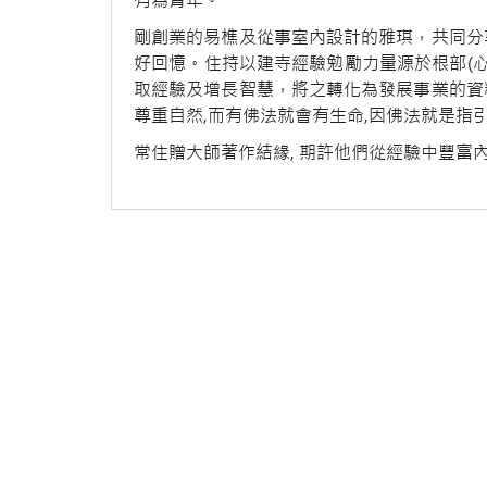
有為青年。
剛創業的易樵及從事室內設計的雅琪，共同分
好回憶。住持以建寺經驗勉勵力量源於根部(心
取經驗及增長智慧，將之轉化為發展事業的資
尊重自然,而有佛法就會有生命,因佛法就是指
常住贈大師著作結緣, 期許他們從經驗中豐富