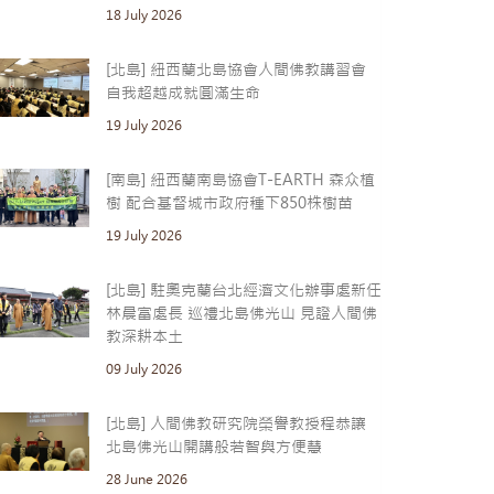
18 July 2026
[北島] 紐西蘭北島協會人間佛教講習會
自我超越成就圓滿生命
19 July 2026
[南島] 紐西蘭南島協會T-EARTH 森众植
樹 配合基督城市政府種下850株樹苗
19 July 2026
[北島] 駐奧克蘭台北經濟文化辦事處新任
林晨富處長 巡禮北島佛光山 見證人間佛
教深耕本土
09 July 2026
[北島] 人間佛教研究院榮譽教授程恭讓
北島佛光山開講般若智與方便慧
28 June 2026