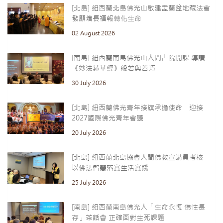
[北島] 紐西蘭北島佛光山啟建盂蘭盆地藏法會
發願增長福報轉化生命
02 August 2026
[南島] 紐西蘭南島佛光山人間書院開課 導讀
《妙法蓮華經》般若與善巧
30 July 2026
[北島] 紐西蘭佛光青年接旗承擔使命 迎接
2027國際佛光青年會議
20 July 2026
[北島] 紐西蘭北島協會人間佛教宣講員考核
以佛法智慧落實生活實踐
25 July 2026
[南島] 紐西蘭南島佛光人「生命永恆 佛性長
存」茶話會 正確面對生死課題