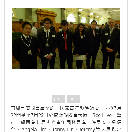
prev
next
由紐西蘭國會舉辦的「國家青年領導論壇」，從7月
22開始至7月25日於威靈頓國會大廈「Bee Hive」舉
行，紐西蘭北島佛光青年團林昇漢、許景安、劉健
全、Angela Lim、Jonny Lin、Jeremy等人應邀出