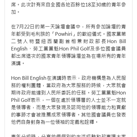
席。此次計有來自全國各地百餘位18至30歲的青年參
加。
在7月22日的第一天論壇會議中，所有參加論壇的青
年都受到毛利族的「Powhiri」的歡迎儀式。國家黨第
二號人物暨紐西蘭副首相兼財政部長Hon Bill
English、勞工黨黨魁Hon Phil Golf及多位國會議員
都出席這次的國家青年領導論壇並為在場所有的青年
演講。
Hon Bill English在演講時表示，政府機構是為人民服
務的權利團體，當政府為大眾服務的時候，大眾就會
期待政府能達到人民所委託的任務。勞工黨黨魁Hon
Phil Golf表示，一個在處於領導層的人士並不一定就
是領導者，而是大眾發現及認同他的領導能力和貢獻
的事跡才會被推薦成眾領導者。其他國會議員也發表
他們自身對身為一位領袖的定義和詮釋。
青年分組時，分享他們個別的生活經驗和故事讓大家