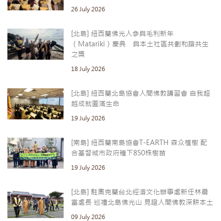
26 July 2026
[北島] 紐西蘭佛光人參與毛利新年
（Matariki）慶典 與本土社區共劃和諧共生
之槳
18 July 2026
[北島] 紐西蘭北島協會人間佛教講習會 自我超
越成就圓滿生命
19 July 2026
[南島] 紐西蘭南島協會T-EARTH 森众植樹 配
合基督城市政府種下850株樹苗
19 July 2026
[北島] 駐奧克蘭台北經濟文化辦事處新任林晨
富處長 巡禮北島佛光山 見證人間佛教深耕本土
09 July 2026