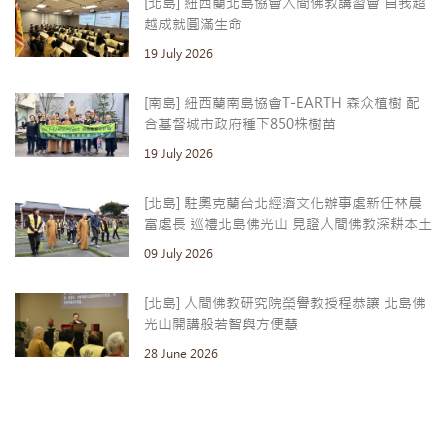
[北島] 紐西蘭北島協會人間佛教講習會 自我超
越成就圓滿生命
19 July 2026
[南島] 紐西蘭南島協會T-EARTH 森众植樹 配
合基督城市政府種下850株樹苗
19 July 2026
[北島] 駐奧克蘭台北經濟文化辦事處新任林晨
富處長 巡禮北島佛光山 見證人間佛教深耕本土
09 July 2026
[北島] 人間佛教研究院榮譽教授程恭讓 北島佛
光山開講般若智與方便慧
28 June 2026