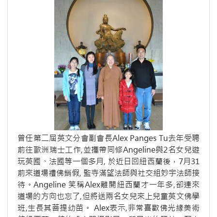
曾任第二屆英文分會副會長Alex Panges Tu去年受聘
前往歐洲瑞士工作,並攜帶同修Angeline與2名女兒遊
玩英國、法國等一個多月, 於近日回紐西蘭後，7月31
前來道場禮佛銷假, 監寺滿望法師與社交組妙宇法師接
待。Angeline 笑稱Alex離開紐西蘭才一年多,卻連來
道場的方向也忘了,但將送兩名女兒來上兒童英文佛學
班,生長其菩提幼苗。 Alex表示,非常喜歡佛光緣美術