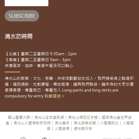
滴水坊時間
【北島】星期二至星期日 9:30am - 2pm
【南島】星期二至星期日 9am - 3pm
供應茗茶、咖啡、素食午餐及可口點心
佛光山的教育，文化，慈善，共修活動歡迎你加入。我們接受線上點燈祈
福，福田捐款，社教課程，場地租借，請與我們聯絡。請來寺的大眾衣著
長褲長裙，尊重自己，尊重他人 Long pants and long skirts are
compulsory for entry
點擊查詢 >
開山星雲大師
|
佛光山全球資訊網
|
佛光山佛陀紀念館
|
國際佛光會世界總
會
|
佛光山人間佛教研究院
|
佛光青年
|
佛光緣美術館
|
人間通訊社
|
人間福
報
|
人間衛視
|
澳洲南天寺