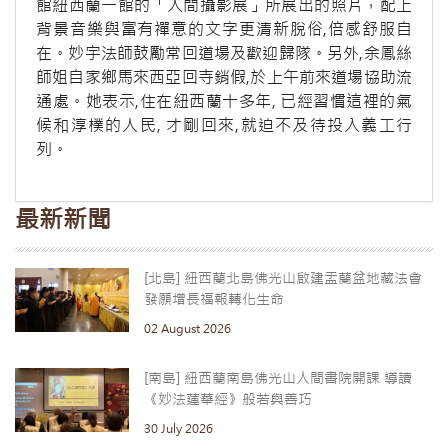
館紐西蘭一館的「人間攝影展」所展出的照片，配上
背景音樂與富有禪意的文字更清新脫俗,倍感舒服自
在。妙宇法師鼓勵常回道場及歡迎歸隊。另外,余鳳絲
師姐自家鄉馬來西亞回寺銷假,於上午前來道場協助流
通處。她表示,住在紐西蘭十多年, 已經習慣這裡的氣
候和淳樸的人民, 才剛回來,就迫不及待投入義工行
列。
最新新聞
[北島] 紐西蘭北島佛光山啟建盂蘭盆地藏法會
發願增長福報轉化生命
02 August 2026
[南島] 紐西蘭南島佛光山人間書院開課 導讀
《妙法蓮華經》般若與善巧
30 July 2026