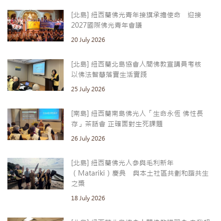
[北島] 紐西蘭佛光青年接旗承擔使命 迎接
2027國際佛光青年會議
20 July 2026
[北島] 紐西蘭北島協會人間佛教宣講員考核
以佛法智慧落實生活實踐
25 July 2026
[南島] 紐西蘭南島佛光人「生命永恆 佛性長
存」茶話會 正確面對生死課題
26 July 2026
[北島] 紐西蘭佛光人參與毛利新年
（Matariki）慶典 與本土社區共劃和諧共生
之槳
18 July 2026