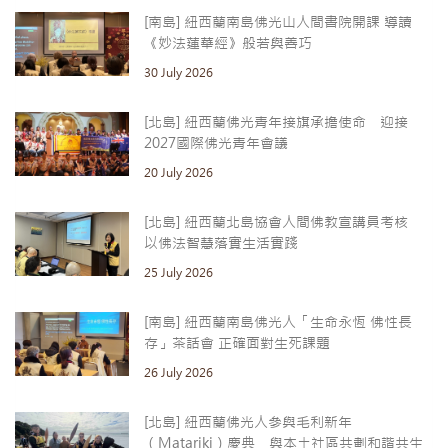
[南島] 紐西蘭南島佛光山人間書院開課 導讀
《妙法蓮華經》般若與善巧
30 July 2026
[北島] 紐西蘭佛光青年接旗承擔使命 迎接
2027國際佛光青年會議
20 July 2026
[北島] 紐西蘭北島協會人間佛教宣講員考核
以佛法智慧落實生活實踐
25 July 2026
[南島] 紐西蘭南島佛光人「生命永恆 佛性長
存」茶話會 正確面對生死課題
26 July 2026
[北島] 紐西蘭佛光人參與毛利新年
（Matariki）慶典 與本土社區共劃和諧共生