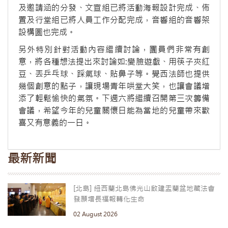
及邀請涵的分發、文宣組已將活動海報設計完成、佈
置及行堂組已將人員工作分配完成，音響組的音響架
設構圖也完成。
另外特別針對活動內容繼續討論，團員們非常有創
意，將各種想法提出來討論如:變臉遊戲、用筷子夾紅
豆、丟乒乓球、踩氣球、貼鼻子等。覺西法師也提供
幾個創意的點子，讓現場青年哄堂大笑，也讓會議增
添了輕鬆愉快的氣氛。下週六將繼續召開第三次籌備
會議，希望今年的兒童關懷日能為當地的兒童帶來歡
喜又有意義的一日。
最新新聞
[北島] 紐西蘭北島佛光山啟建盂蘭盆地藏法會
發願增長福報轉化生命
02 August 2026