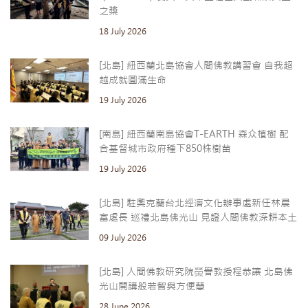
之槳
18 July 2026
[北島] 紐西蘭北島協會人間佛教講習會 自我超
越成就圓滿生命
19 July 2026
[南島] 紐西蘭南島協會T-EARTH 森众植樹 配
合基督城市政府種下850株樹苗
19 July 2026
[北島] 駐奧克蘭台北經濟文化辦事處新任林晨
富處長 巡禮北島佛光山 見證人間佛教深耕本土
09 July 2026
[北島] 人間佛教研究院榮譽教授程恭讓 北島佛
光山開講般若智與方便慧
28 June 2026