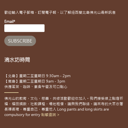
歡迎輸入電子郵箱，訂閱電子報，以了解紐西蘭北島佛光山最新訊息
Email*
滴水坊時間
【北島】星期二至星期日 9:30am - 2pm
【南島】星期二至星期日 9am - 3pm
供應茗茶、咖啡、素食午餐及可口點心
佛光山的教育，文化，慈善，共修活動歡迎你加入。我們接受線上點燈祈
福，福田捐款，社教課程，場地租借，請與我們聯絡。請來寺的大眾衣著
長褲長裙，尊重自己，尊重他人 Long pants and long skirts are
compulsory for entry
點擊查詢 >