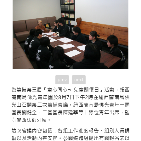
prev
next
為籌備第三屆「童心同心¬-兒童關懷日」活動，紐西
蘭南島佛光青年團於8月7日下午2時在紐西蘭南島佛
光山召開第二次籌備會議。紐西蘭南島佛光青年一團
團長劉健全、二團團長陳建華等十餘位青年出席，監
寺覺西法師列席。
這次會議內容包括：各組工作進度報告、組別人員調
動以及活動內容安排。公關媒體組提出有關報名表以