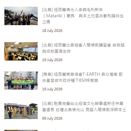
[北島] 紐西蘭佛光人參與毛利新年
（Matariki）慶典 與本土社區共劃和諧共生
之槳
18 July 2026
[北島] 紐西蘭北島協會人間佛教講習會 自我超
越成就圓滿生命
19 July 2026
[南島] 紐西蘭南島協會T-EARTH 森众植樹 配
合基督城市政府種下850株樹苗
19 July 2026
[北島] 駐奧克蘭台北經濟文化辦事處新任林晨
富處長 巡禮北島佛光山 見證人間佛教深耕本土
09 July 2026