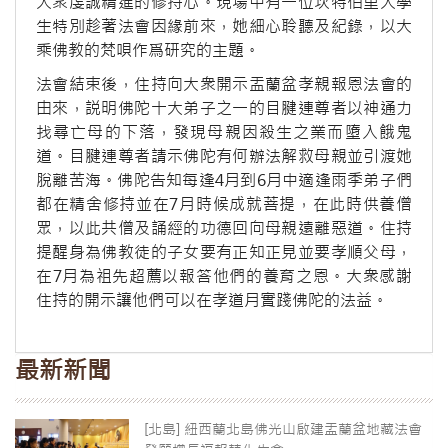
大衆虔誠精進的修持心。現場中有一位坎特伯里大學
生特別趁著法會因緣前來，她細心聆聽及紀錄，以大
乘佛教的梵唄作爲研究的主題。
法會結束後，住持向大衆開示盂蘭盆孝親報恩法會的
由來，説明佛陀十大弟子之一的目腱連尊者以神通力
找尋亡母的下落，發現母親因殺生之業而墮入餓鬼
道。目腱連尊者請示佛陀有何辦法解救母親並引渡她
脫離苦海。佛陀告知每逢4月到6月中適逢雨季弟子們
都在精舍修持並在7月時候成就菩提，在此時供養僧
眾，以此共僧及誦經的功德回向母親遠離惡道。住持
提醒身為佛教徒的子女要有正知正見並要孝順父母，
在7月為祖先超薦以報答他們的養育之恩。大衆感謝
住持的開示讓他們可以在孝道月實踐佛陀的法益。
最新新聞
[北島] 紐西蘭北島佛光山啟建盂蘭盆地藏法會