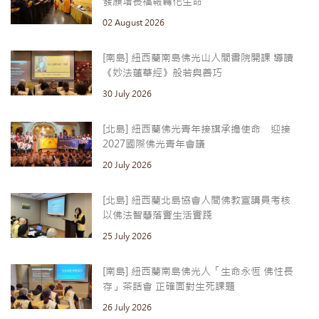
發願增長福報轉化生命
02 August 2026
[南島] 紐西蘭南島佛光山人間書院開課 導讀
《妙法蓮華經》般若與善巧
30 July 2026
[北島] 紐西蘭佛光青年接旗承擔使命 迎接
2027國際佛光青年會議
20 July 2026
[北島] 紐西蘭北島協會人間佛教宣講員考核
以佛法智慧落實生活實踐
25 July 2026
[南島] 紐西蘭南島佛光人「生命永恆 佛性長
存」茶話會 正確面對生死課題
26 July 2026