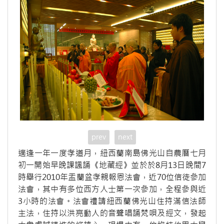
prev
next
適逢一年一度孝道月，紐西蘭南島佛光山自農曆七月
初一開始早晚課諷誦《地藏經》並於於8月13日晚間7
時舉行2010年盂蘭盆孝親報恩法會，近70位信徒參加
法會，其中有多位西方人士第一次參加，全程參與近
3小時的法會。法會禮請紐西蘭佛光山住持滿信法師
主法，住持以洪亮動人的音聲唱誦梵唄及經文，發起