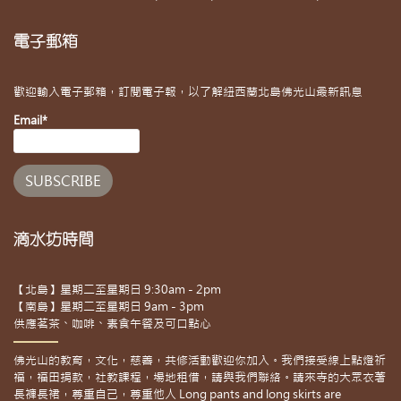
電子郵箱
歡迎輸入電子郵箱，訂閱電子報，以了解紐西蘭北島佛光山最新訊息
Email*
滴水坊時間
【北島】星期二至星期日 9:30am - 2pm
【南島】星期二至星期日 9am - 3pm
供應茗茶、咖啡、素食午餐及可口點心
佛光山的教育，文化，慈善，共修活動歡迎你加入。我們接受線上點燈祈
福，福田捐款，社教課程，場地租借，請與我們聯絡。請來寺的大眾衣著
長褲長裙，尊重自己，尊重他人 Long pants and long skirts are