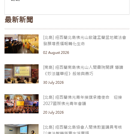
最新新聞
[北島] 紐西蘭北島佛光山啟建盂蘭盆地藏法會
發願增長福報轉化生命
02 August 2026
[南島] 紐西蘭南島佛光山人間書院開課 導讀
《妙法蓮華經》般若與善巧
30 July 2026
[北島] 紐西蘭佛光青年接旗承擔使命 迎接
2027國際佛光青年會議
20 July 2026
[北島] 紐西蘭北島協會人間佛教宣講員考核
以佛法智慧落實生活實踐