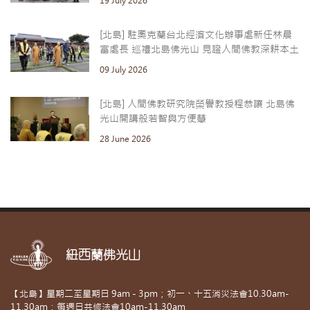
19 July 2026
[北島] 駐奧克蘭台北經濟文化辦事處新任林晨
富處長 巡禮北島佛光山 見證人間佛教深耕本土
09 July 2026
[北島] 人間佛教研究院榮譽教授程恭讓 北島佛
光山開講般若智與方便慧
28 June 2026
紐西蘭佛光山
【北島】星期二至星期日 9am - 3pm；初一、十五消災法會10.30am-
11.30am；每週日共修法會10am-11.30am