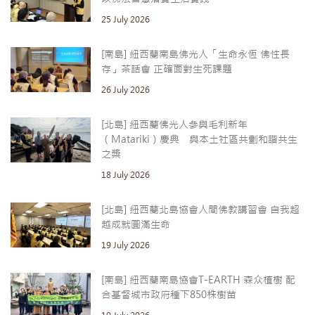
25 July 2026
[南島] 紐西蘭南島佛光人「生命永恆 佛性長
存」茶話會 正確面對生死課題
26 July 2026
[北島] 紐西蘭佛光人參與毛利新年
（Matariki）慶典 與本土社區共劃和諧共生
之槳
18 July 2026
[北島] 紐西蘭北島協會人間佛教講習會 自我超
越成就圓滿生命
19 July 2026
[南島] 紐西蘭南島協會T-EARTH 森众植樹 配
合基督城市政府種下850株樹苗